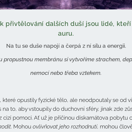
k přivtělování dalších duší jsou lidé, kte
auru.
Na tu se duše napojí a čerpá z ní sílu a energii.
u propustnou membránu si vytvoříme strachem, depr
nemocí
nebo třeba vztekem.
, které opustily fyzické tělo, ale neodpoutaly se od 
s na to, aby vstoupily do duchovní sféry, jinak zde z
 cizí pomoci. Ať už je příčinou diskarnátova pobytu 
kodit
. Mohou
ovlivňovat jeho rozhodnutí,
mohou člověk