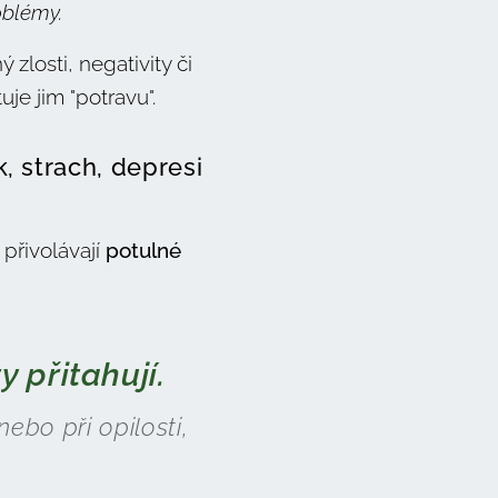
oblémy.
 zlosti, negativity či
tuje jim "potravu".
k, strach, depresi
přivolávají
potulné
y přitahují.
ebo při opilosti,