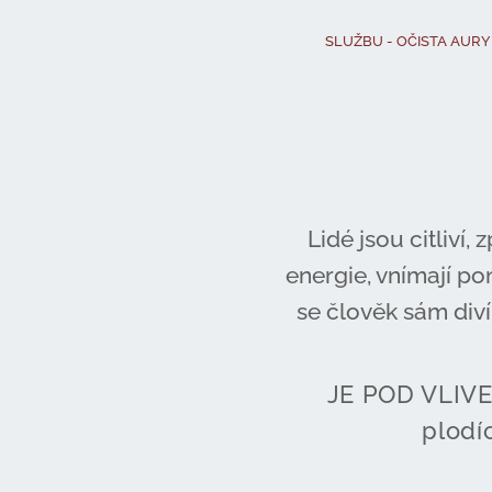
SLUŽBU - OČISTA AURY - n
Lidé jsou citliví,
energie, vnímají po
se člověk sám diví,
JE POD VLIVE
plodí