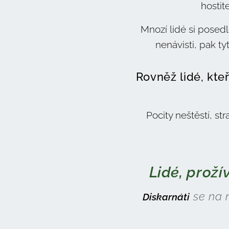
hostit
Mnozí lidé si posedl
nenávisti, pak tyt
Rovněž lidé, kteř
Pocity neštěstí, s
Lidé, proží
se na n
Diskarnáti