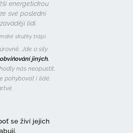
ižší energetickou
 ze své poslední
avádějí lidi.
emské skutky trápí.
 úrovně. Jde o síly
obviňování jiných.
zhodly nás neopustit,
 pohybovat i lidé,
mrtvé.
ť se živí jejich
abují.