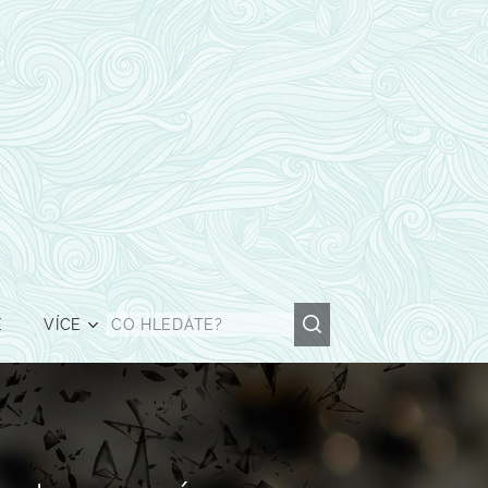
Ě
VÍCE