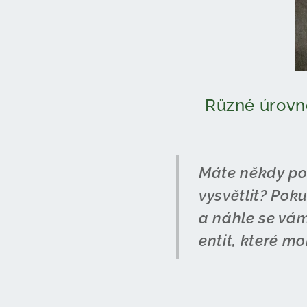
Různé úrovně
Máte někdy poc
vysvětlit? Pok
a náhle se vám
entit, které m