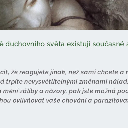
 duchovního světa existují současné 
it, že reagujete jinak, než sami chcete a 
ud trpíte nevysvětlitelnými změnami nálad
 mění záliby a názory, pak jste možná pod
ohou ovlivňovat vaše chování a parazitovat