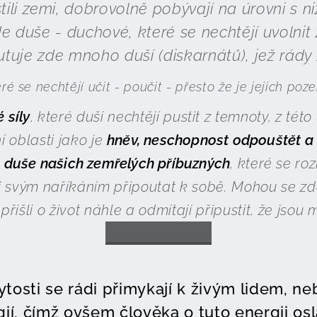
tili zemi, dobrovolně pobývají na úrovni s n
de duše - duchové, které se nechtějí uvolnit
utuje zde mnoho duší (diskarnátů), jež rády z
ré se nechtějí učit - poučit - přesto že je jejich poz
 síly
, které duši nechtějí pustit z temnoty, z této
 oblasti jako je
hněv, neschopnost odpouštět a 
é
duše našich zemřelých příbuzných
, které se ro
i svým naříkáním připoutat k sobě. Mohou se zde
 přišli o život náhle a odmítají připustit, že jsou 
tosti se rádi přimykají k živým lidem, nebo
ií, čímž ovšem člověka o tuto energii osl