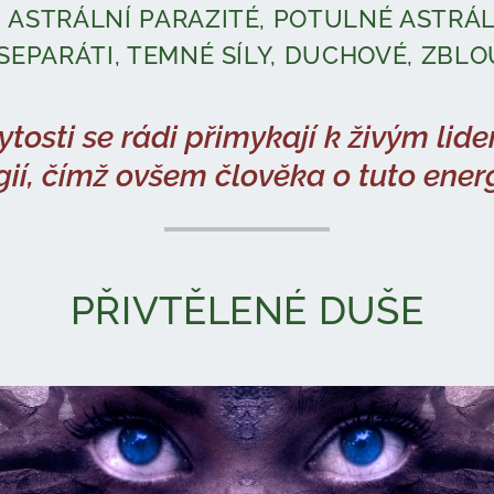
Y, ASTRÁLNÍ PARAZITÉ, POTULNÉ ASTRÁL
SEPARÁTI, TEMNÉ SÍLY, DUCHOVÉ, ZBLO
tosti se rádi přimykají k živým lide
gií, čímž ovšem člověka o tuto energ
PŘIVTĚLENÉ DUŠE