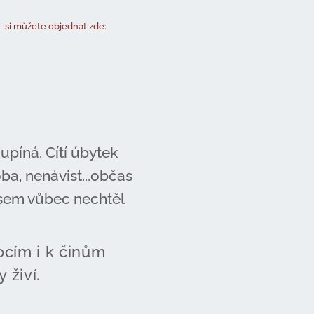
- si můžete objednat zde:
 upíná. Cítí úbytek
ba, nenávist...občas
o jsem vůbec nechtěl
cím i k činům
 živí.