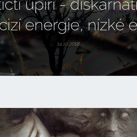
čtí upíři - diskarná
, cizí energie, nízké e
14.10.2018