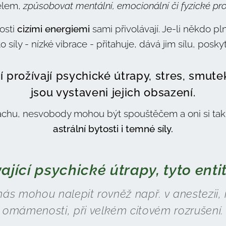
elem,
způsobovat mentální, emocionální či fyzické pr
osti
cizími energiemi
sami přivolávají. Je-li někdo plný
o síly - nízké vibrace - přitahuje, dává jim sílu, posky
í prožívají psychické útrapy, stres, smute
jsou vystaveni jejich obsazení.
trachu, nesvobody mohou být spouštěčem a oni si tak 
astrální bytosti i temné síly.
vající psychické útrapy, tyto entit
ás mohou nalepit rovněž např. v anestezii, n
omámenosti, při velkém citovém rozrušení.