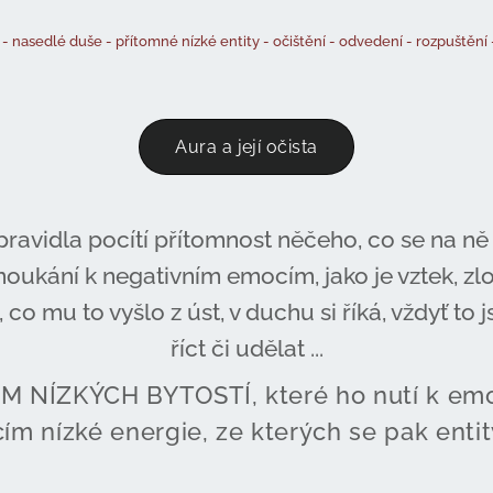
asedlé duše - přítomné nízké entity - očištění - odvedení - rozpuštění 
Aura a její očista
 zpravidla pocítí přítomnost něčeho, co se na ně
noukání k negativním emocím, jako je vztek, zlo
 co mu to vyšlo z úst, v duchu si říká, vždyť t
říct či udělat ...
M NÍZKÝCH BYTOSTÍ, které ho nutí k emo
cím nízké energie, ze kterých se pak entity