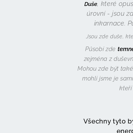
, které opus
Duše
úrovní - jsou z
inkarnace. P
Jsou zde duše, kte
Působí zde
temné
zejména z duševní
Mohou zde být tak
mohli jsme je sam
kteří
Všechny tyto by
energ