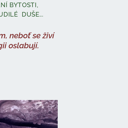
NÍ BYTOSTI,
UDILÉ DUŠE...
m, neboť se živí
ii oslabují.