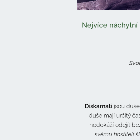
Nejvíce náchylní 
Svo
Diskarnáti
jsou duše
duše mají určitý ča
nedokáží odejít bez
svému hostiteli š