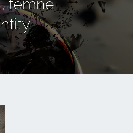
ti, temné
ntity