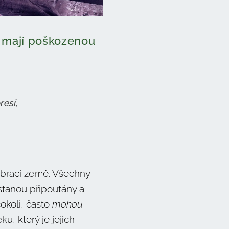
ří mají poškozenou
esí,
vibrací země. Všechny
ůstanou připoutány a
cokoli, často
mohou
u, který je jejich