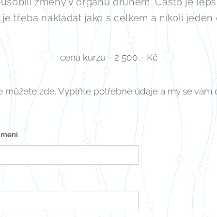
sobili změny v orgánu druhém. Často je lepší j
e třeba nakládat jako s celkem a nikoli jeden o
cena kurzu - 2 500,- Kč
e můžete zde. Vyplňte potřebné údaje a my se vám 
jmení