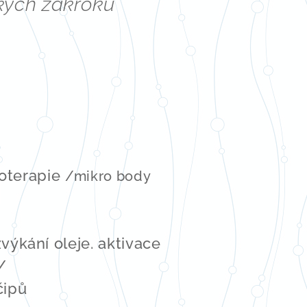
kých zákroků
loterapie
/mikro body
výkání oleje. aktivace
/
čipů