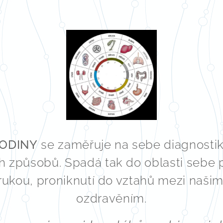
HODINY
se zaměřuje na sebe diagnostik
h způsobů. Spadá tak do oblasti sebe p
ukou, proniknutí do vztahů mezi našimi
ozdravěním.