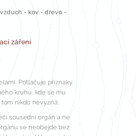
 vzduch - kov - dřevo -
aci záření
lami. Potlačuje příznaky
ného kruhu, kde se mu
v tom nikdo nevyzná.
éčí sousední orgán a ne
orgánu se neobejde bez