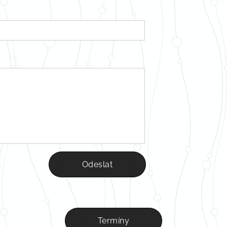
Odeslat
Termíny