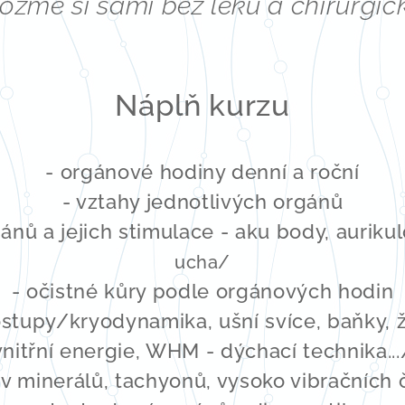
zme si sami bez léků a chirurgic
Náplň kurzu
- orgánové hodiny denní a roční
- vztahy jednotlivých orgánů
gánů a jejich stimulace - aku body, auriku
ucha/
- očistné kůry podle orgánových hodin
ostupy/kryodynamika, ušní svíce, baňky, ž
vnitřní energie, WHM - dýchací technika...
liv minerálů, tachyonů, vysoko vibračních 