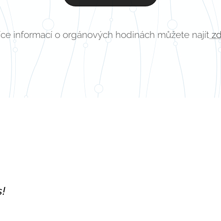
íce informací o orgánových hodinách můžete najít
zd
s!