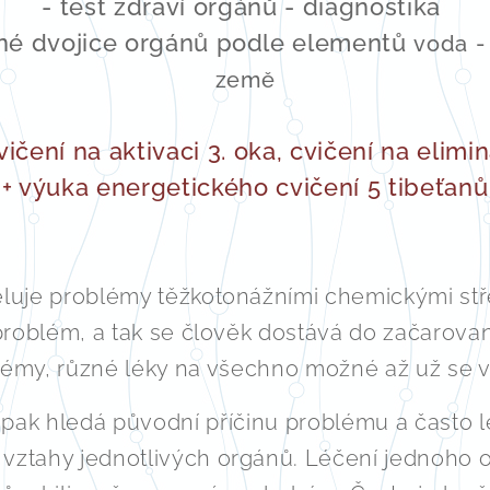
- test zdraví orgánů - diagnostika
ené dvojice orgánů podle elementů
voda
-
země
vičení na aktivaci 3. oka, cvičení na elimin
+ výuka energetického cvičení 5 tibeťanů
eluje problémy těžkotonážními chemickými stře
problém, a tak se člověk dostává do začarova
lémy, různé léky na všechno možné až už se 
opak hledá původní příčinu problému a často l
vztahy jednotlivých orgánů. Léčení jednoho 