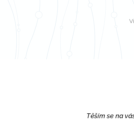
V
Těším se na vá