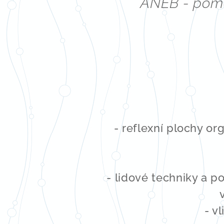
ANEB - pomo
- reflexní plochy or
- lidové techniky a p
- v