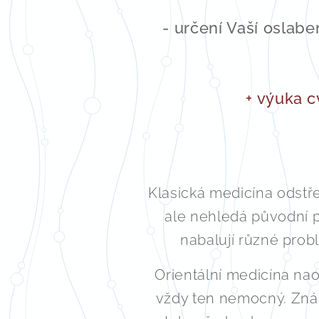
- určení Vaší oslab
+ výuka c
Klasická medicína odstř
ale nehledá původní 
nabalují různé prob
Orientální medicína na
vždy ten nemocný. Zná 