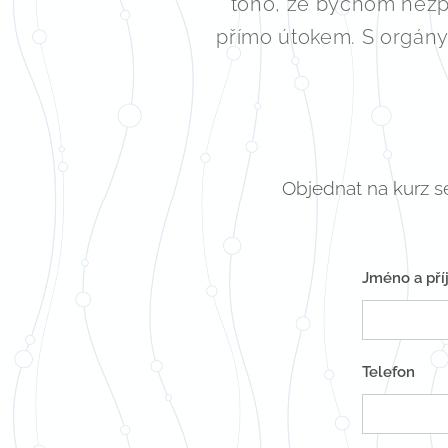
toho, že bychom nezpů
přímo útokem. S orgány j
Objednat na kurz s
Jméno a pří
Telefon