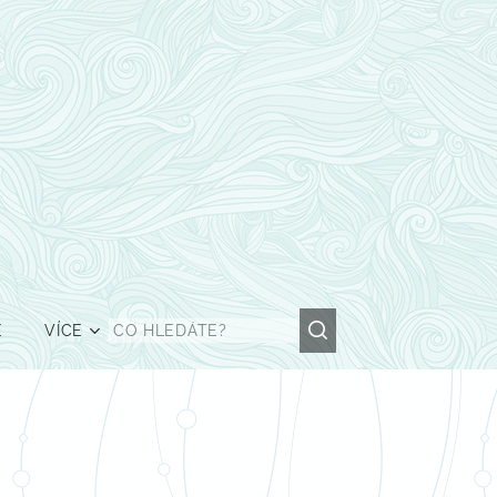
Ě
VÍCE