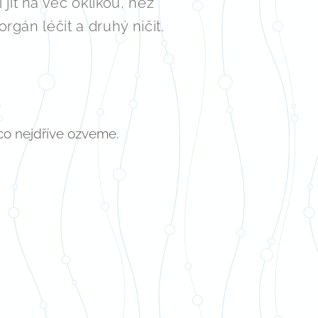
ít na věc oklikou, než
rgán léčit a druhý ničit.
co nejdříve ozveme.