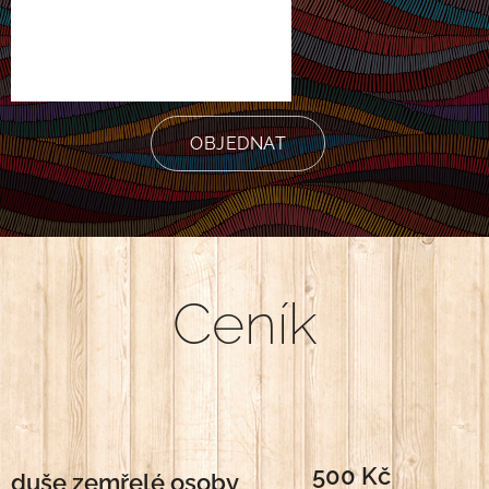
OBJEDNAT
Ceník
500 Kč
duše zemřelé osoby