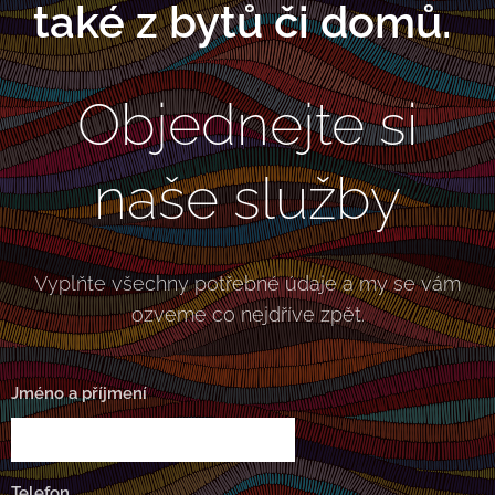
také z bytů či domů.
Objednejte si
naše služby
Vyplňte všechny potřebné údaje a my se vám
ozveme co nejdříve zpět.
Jméno a příjmení
Telefon