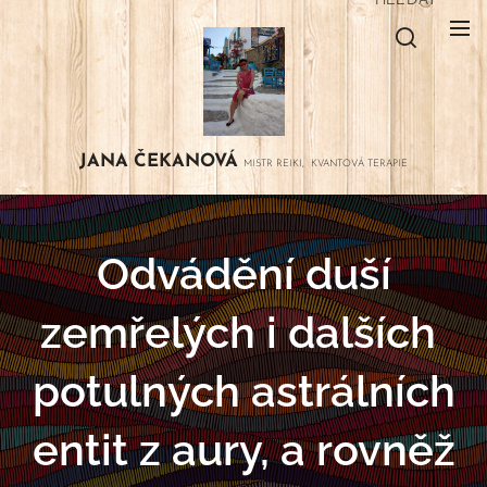
JANA
ČEKANOVÁ
MISTR REIKI, KVANTOVÁ TERAPIE
Odvádění duší
zemřelých i dalších
potulných astrálních
entit z aury, a rovněž