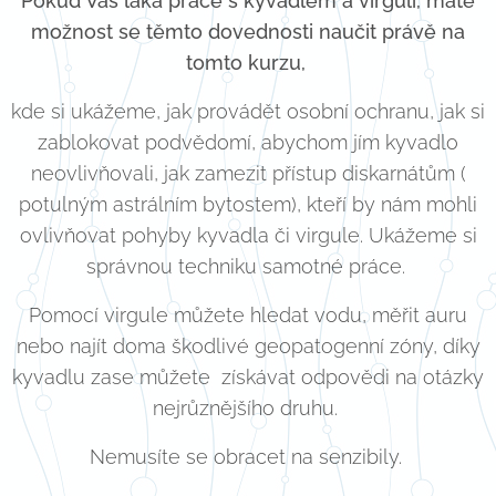
Pokud Vás láká práce s kyvadlem a virgulí, máte
možnost se těmto dovednosti naučit právě na
tomto kurzu,
kde si ukážeme, jak provádět osobní ochranu, jak si
zablokovat podvědomí, abychom jím kyvadlo
neovlivňovali, jak zamezit přístup diskarnátům (
potulným astrálním bytostem), kteří by nám mohli
ovlivňovat pohyby kyvadla či virgule. Ukážeme si
správnou techniku samotné práce.
Pomocí virgule můžete hledat vodu, měřit auru
nebo najít doma škodlivé geopatogenní zóny, díky
kyvadlu zase můžete získávat odpovědi na otázky
nejrůznějšího druhu.
Nemusíte se obracet na senzibily.