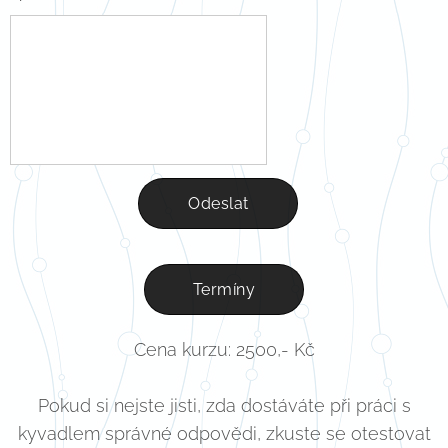
Odeslat
Termíny
Cena kurzu: 2500,- Kč
Pokud si nejste jisti, zda dostáváte při práci s
kyvadlem správné odpovědi, zkuste se otestovat