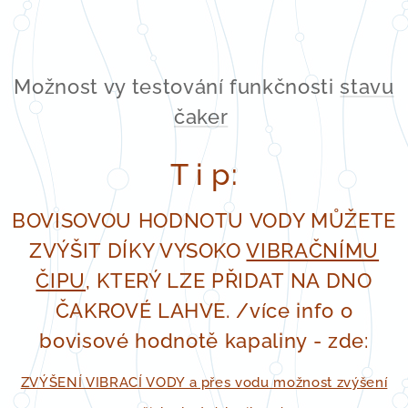
Možnost vy testování funkčnosti
stavu
čaker
T i p:
BOVISOVOU HODNOTU VODY MŮŽETE
ZVÝŠIT DÍKY VYSOKO
VIBRAČNÍMU
ČIPU
, KTERÝ LZE PŘIDAT NA DNO
ČAKROVÉ LAHVE. /více info o
bovisové hodnotě kapaliny - zde:
ZVÝŠENÍ VIBRACÍ VODY a přes vodu možnost zvýšení