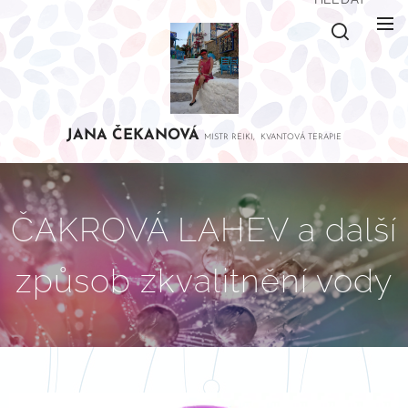
JANA
ČEKANOVÁ
MISTR REIKI, KVANTOVÁ TERAPIE
ČAKROVÁ LAHEV a další
způsob zkvalitnění vody