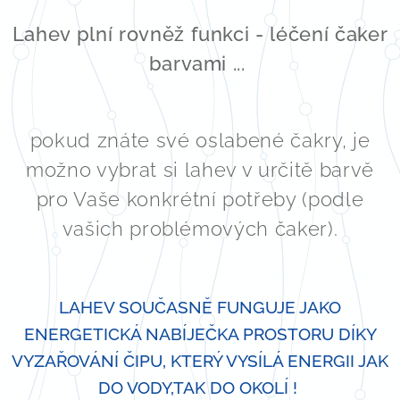
Lahev plní rovněž funkci - léčení čaker
barvami ...
pokud znáte své oslabené čakry, je
možno vybrat si lahev v určitě barvě
pro Vaše konkrétní potřeby (podle
vašich problémových čaker).
LAHEV SOUČASNĚ FUNGUJE JAKO
ENERGETICKÁ NABÍJEČKA PROSTORU DÍKY
VYZAŘOVÁNÍ ČIPU, KTERÝ VYSÍLÁ ENERGII JAK
DO VODY,TAK DO OKOLÍ !