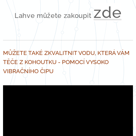
zde
Lahve můžete zakoupit
MŮŽETE TAKÉ ZKVALITNIT VODU, KTERÁ VÁM
TĚČE Z KOHOUTKU - POMOCÍ VYSOKO
VIBRAČNÍHO ČIPU