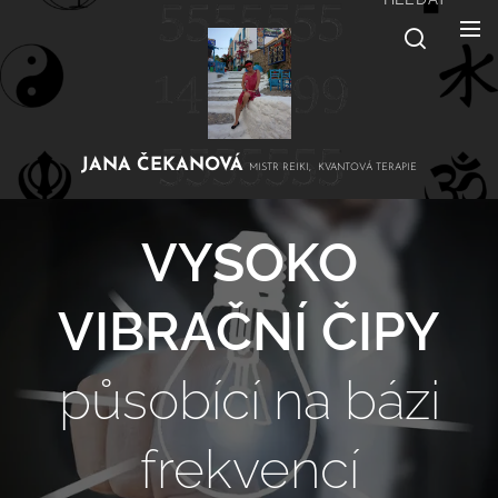
JANA
ČEKANOVÁ
MISTR REIKI, KVANTOVÁ TERAPIE
VYSOKO
VIBRAČNÍ ČIPY
působící na bázi
frekvencí