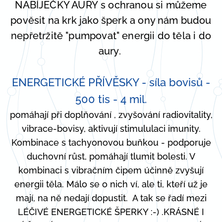
NABÍJEČKY AURY
s ochranou si můžeme
pověsit na krk jako šperk a ony nám budou
nepřetržitě "pumpovat" energii do těla i do
aury.
ENERGETICKÉ PŘÍVĚSKY - síla bovisů -
500 tis - 4 mil.
pomáhají při doplňování , zvyšování radiovitality,
vibrace-bovisy, aktivují stimululaci imunity.
Kombinace s tachyonovou buňkou - podporuje
duchovní růst, pomáhají tlumit bolesti. V
kombinaci s vibračním čipem účinně zvyšují
energii těla. Málo se o nich ví, ale ti, kteří už je
mají, na ně nedají dopustit. A tak se řadí mezi
LÉČIVÉ ENERGETICKÉ ŠPERKY :-) .KRÁSNÉ I