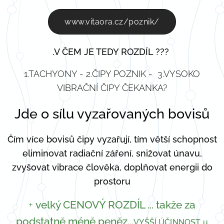
www.vitaora.cz/poznik/
.V ČEM JE TEDY ROZDÍL ???
1.TACHYONY - 2.ČIPY POZNIK - 3.VYSOKO
VIBRAČNÍ ČIPY ČEKANKA?
Jde o sílu vyzařovaných bovisů
Čím více bovisů čipy vyzařují, tím větší schopnost
eliminovat radiační záření, snižovat únavu,
zvyšovat vibrace člověka, doplňovat energii do
prostoru
+
velký CENOVÝ ROZDÍL ... takže za
podstatně méně peněz...
VYŠŠÍ ÚČINNOST u