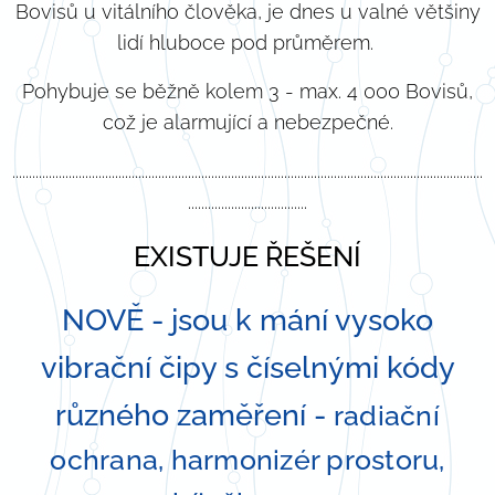
Bovisů u vitálního člověka, je dnes u valné většiny
lidí hluboce pod průměrem.
Pohybuje se běžně kolem 3 - max. 4 000 Bovisů,
což je alarmující a nebezpečné.
..............................................................................................................................................
....................................
EXISTUJE ŘEŠENÍ
NOVĚ - jsou k mání vysoko
vibrační čipy s číselnými kódy
různého zaměření -
radiační
ochrana, harmonizér prostoru,