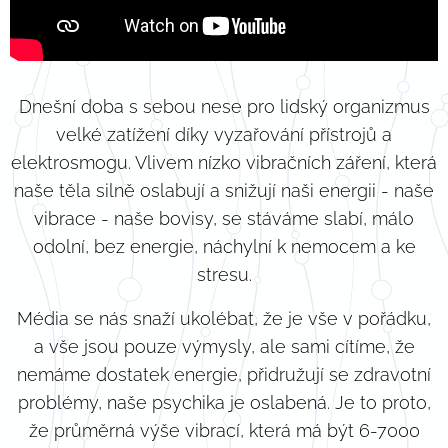
Dnešní doba s sebou nese pro lidský organizmus
velké zatížení díky vyzařování přístrojů a
elektrosmogu. Vlivem nízko vibračních záření, která
naše těla silně oslabují a snižují naši energii - naše
vibrace - naše bovisy, se stáváme slabí, málo
odolní, bez energie, náchylní k nemocem a ke
stresu.
Média se nás snaží ukolébat, že je vše v pořádku,
a vše jsou pouze výmysly, ale sami cítíme, že
nemáme dostatek energie, přidružují se zdravotní
problémy, naše psychika je oslabená. Je to proto,
že průměrná výše vibrací, která má být 6-7000