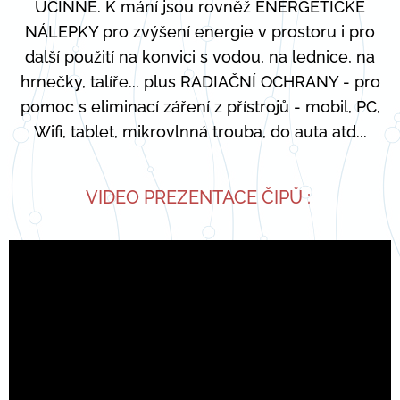
ÚČINNÉ. K mání jsou rovněž ENERGETICKÉ
NÁLEPKY pro zvýšení energie v prostoru i pro
další použití na konvici s vodou, na lednice, na
hrnečky, talíře... plus RADIAČNÍ OCHRANY - pro
pomoc s eliminací záření z přístrojů - mobil, PC,
Wifi, tablet, mikrovlnná trouba, do auta atd...
VIDEO PREZENTACE ČIPŮ :