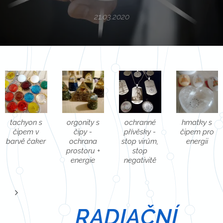
21.03.2020
tachyon s
orgonity s
ochranné
hmatky s
čipem v
čipy -
přívěsky -
čipem pro
barvě čaker
ochrana
stop virům,
energii
prostoru +
stop
energie
negativitě
RADIAČNÍ