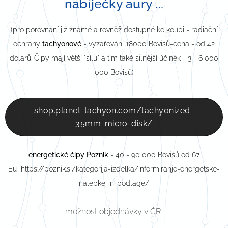
nabíječky aury ...
(pro porovnání již známé a rovněž dostupné ke koupi - radiační
ochrany
tachyonové
- vyzařování 18000 Bovisů-cena - od 42
dolarů. Čipy mají větší "sílu" a tím také silnější účinek - 3 - 6 000
000 Bovisů)
shop.planet-tachyon.com/tachyonized-
35mm-micro-disk/
energetické čipy Poznik
- 40 - 90 000 Bovisů od 67
Eu https://poznik.si/kategorija-izdelka/informiranje-energetske-
nalepke-in-podlage/
možnost objednávky v ČR