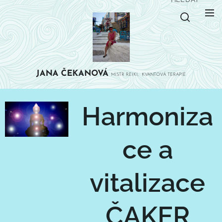
JANA
ČEKANOVÁ
MISTR REIKI, KVANTOVÁ TERAPIE
Harmoniza
ce a
vitalizace
ČAKER