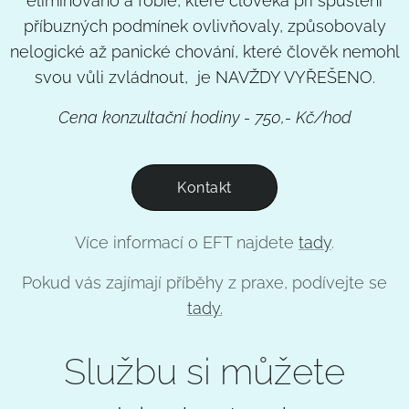
eliminováno a fóbie, které člověka při spuštění
příbuzných podmínek ovlivňovaly, způsobovaly
nelogické až panické chování, které člověk nemohl
svou vůli zvládnout, je NAVŽDY VYŘEŠENO.
Cena konzultační hodiny - 750,- Kč/hod
Kontakt
Více informací o EFT najdete
tady
.
Pokud vás zajímají příběhy z praxe, podívejte se
tady.
Službu si můžete