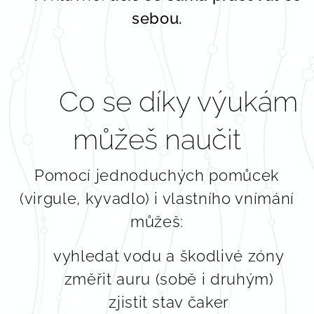
sebou.
🔮 Co se díky výukám
můžeš naučit
Pomocí jednoduchých pomůcek
(virgule, kyvadlo) i vlastního vnímání
můžeš:
🔍 vyhledat vodu a škodlivé zóny
🌈 změřit auru (sobě i druhým)
🌀 zjistit stav čaker