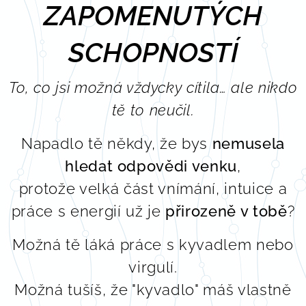
ZAPOMENUTÝCH
SCHOPNOSTÍ
To, co jsi možná vždycky cítila… ale nikdo
tě to neučil.
Napadlo tě někdy, že bys
nemusela
hledat odpovědi venku
,
protože velká část vnímání, intuice a
práce s energií už je
přirozeně v tobě
?
Možná tě láká práce s kyvadlem nebo
virgulí.
Možná tušíš, že "kyvadlo" máš vlastně