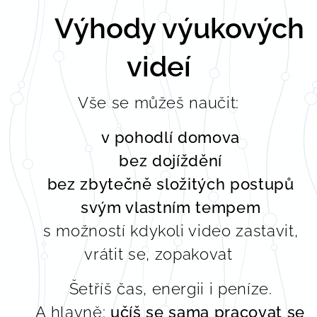
🏡
Výhody výukových
videí
Vše se můžeš naučit:
🏡
v pohodlí domova
🚗
bez dojíždění
⏳
bez zbytečně složitých postupů
🕰️
svým vlastním tempem
⏸️ s možností kdykoli video zastavit,
vrátit se, zopakovat
➡️ Šetříš čas, energii i peníze.
➡️ A hlavně:
učíš se sama pracovat se