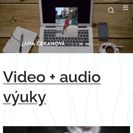
JANA
ČEKANOVÁ
MISTR REIKI, KVANTOVÁ TERAPIE
Video + audio
výuky