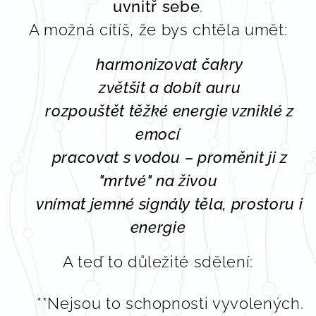
uvnitř sebe
.
A možná cítíš, že bys chtěla umět:
✨ harmonizovat čakry
✨ zvětšit a dobít auru
✨ rozpouštět těžké energie vzniklé z
emocí
✨ pracovat s vodou – proměnit ji z
"mrtvé" na živou
✨ vnímat jemné signály těla, prostoru i
energie
A teď to důležité sdělení:
🌱 **Nejsou to schopnosti vyvolených.