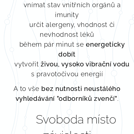
🫀 vnímat stav vnitřních orgánů a
imunity
🌿 určit alergeny, vhodnost či
nevhodnost léků
⚡ během pár minut se
energeticky
dobít
💧 vytvořit
živou, vysoko vibrační vodu
s pravotočivou energií
A to vše
bez nutnosti neustálého
vyhledávání "odborníků zvenčí"
.
🧭 Svoboda místo