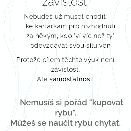
závislosti
Nebudeš už muset chodit:
❌ ke kartářkám pro rozhodnutí
❌ za někým, kdo "ví víc než ty"
❌ odevzdávat svou sílu ven
Protože cílem těchto výuk není
závislost.
Ale
samostatnost
.
🐟
Nemusíš si pořád "kupovat
rybu".
Můžeš se naučit rybu chytat.