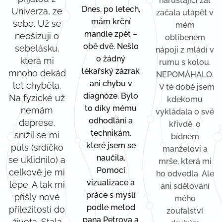
narůstající žal
Dnes, po letech,
Univerza, ze
začala utápět v
mám krční
sebe. Už se
mém
mandle zpět –
neošizuji o
oblíbeném
obě dvě. Nešlo
sebelásku,
nápoji z mládí v
o žádný
která mi
rumu s kolou.
lékařský zázrak
mnoho dekád
NEPOMÁHALO.
ani chybu v
let chyběla.
V té době jsem
diagnóze. Bylo
Na fyzické už
kdekomu
to díky mému
nemám
vykládala o své
odhodlání a
deprese,
křivdě, o
technikám,
snížil se mi
bídném
které jsem se
puls (srdíčko
manželovi a
naučila.
se uklidnilo) a
mrše, která mi
Pomocí
celkově je mi
ho odvedla. Ale
vizualizace a
lépe. A tak mi
ani sdělování
práce s myslí
přišly nové
mého
podle metod
příležitosti do
zoufalství
pana Petrova a
života. Stala