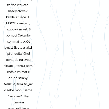
že vše v životě,
každý člověk,
každá situace JE
LEKCE a má svůj
hluboký smysl. S
pomocí Čekanky
jsem našla opět
smysl života a jaksi
"přehodila" úhel
pohledu na svou
situaci, kterou jsem
začala vnímat z
druhé strany.
Naučila jsem se, jak
o sebe mohu sama
"pečovat" díky
různým
energetickým