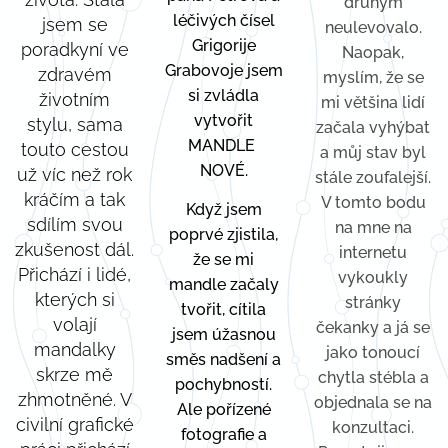
druhým
léčivých čísel
jsem se
neulevovalo.
Grigorije
poradkyní ve
Naopak,
Grabovoje jsem
zdravém
myslím, že se
si zvládla
životním
mi většina lidí
vytvořit
stylu, sama
začala vyhýbat
MANDLE
touto cestou
a můj stav byl
NOVÉ.
už víc než rok
stále zoufalejší.
kráčím a tak
V tomto bodu
Když jsem
sdílím svou
na mne na
poprvé zjistila,
zkušenost dál.
internetu
že se mi
Přichází i lidé,
vykoukly
mandle začaly
kterých si
stránky
tvořit, cítila
volají
čekanky a já se
jsem úžasnou
mandalky
jako tonoucí
směs nadšení a
skrze mě
chytla stébla a
pochybností.
zhmotněné. V
objednala se na
Ale pořízené
civilní grafické
konzultaci.
fotografie a