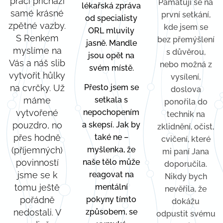
práci přichází
Pamatuji se na
lékařská zpráva
samé krásné
první setkání,
od specialisty
zpětné vazby.
kde jsem se
ORL mluvily
S Renkem
bez přemýšlení
jasně. Mandle
myslíme na
s důvěrou,
jsou opět na
Vás a náš slib
nebo možná z
svém místě.
vytvořit hůlky
vysílení,
na cvrčky. Už
Přesto jsem se
doslova
máme
setkala s
ponořila do
vytvořené
nepochopením
technik na
pouzdro, no
a skepsí. Jak by
zklidnění, očist,
přes hodně
také ne –
cvičení, které
(příjemných)
myšlenka, že
mi paní Jana
povinností
naše tělo může
doporučila.
jsme se k
reagovat na
Nikdy bych
tomu ještě
mentální
nevěřila, že
pořádně
pokyny tímto
dokážu
nedostali. V
způsobem, se
odpustit svému