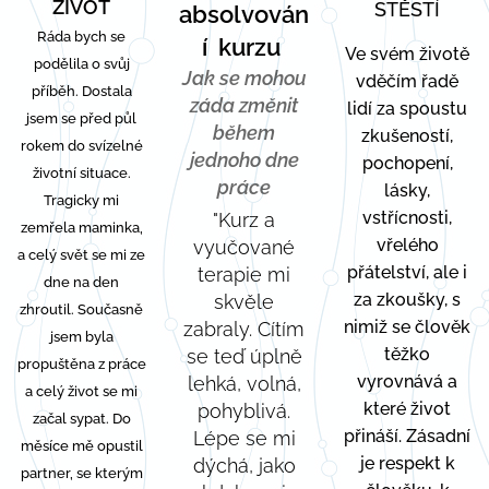
ŽIVOT
ŠTĚSTÍ
absolvován
Ráda bych se
í kurzu
Ve svém životě
podělila o svůj
Jak se mohou
vděčím řadě
příběh. Dostala
záda změnit
lidí za spoustu
jsem se před půl
během
zkušeností,
rokem do svízelné
jednoho dne
pochopení,
životní situace.
práce
lásky,
Tragicky mi
vstřícnosti,
"Kurz a
zemřela maminka,
vřelého
vyučované
a celý svět se mi ze
přátelství, ale i
terapie mi
dne na den
za zkoušky, s
skvěle
zhroutil. Současně
nimiž se člověk
zabraly. Cítím
jsem byla
těžko
se teď úplně
propuštěna z práce
vyrovnává a
lehká, volná,
a celý život se mi
které život
pohyblivá.
začal sypat. Do
přináší. Zásadní
Lépe se mi
měsíce mě opustil
je respekt k
dýchá, jako
partner, se kterým