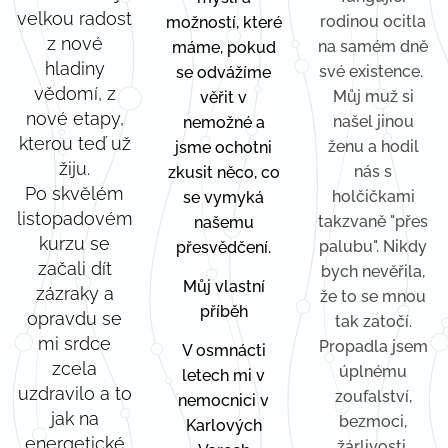
velkou radost
rodinou ocitla
možností, které
z nové
na samém dně
máme, pokud
hladiny
své existence.
se odvážíme
vědomí, z
Můj muž si
věřit v
nové etapy,
našel jinou
nemožné
a
kterou teď už
ženu a hodil
jsme ochotni
žiju.
nás s
zkusit něco, co
Po skvělém
holčičkami
se vymyká
listopadovém
takzvaně "přes
našemu
kurzu se
palubu". Nikdy
přesvědčení.
začali dít
bych nevěřila,
Můj vlastní
zázraky a
že to se mnou
příběh
opravdu se
tak zatočí.
mi srdce
Propadla jsem
V osmnácti
zcela
úplnému
letech mi v
uzdravilo a to
zoufalství,
nemocnici v
jak na
bezmoci,
Karlových
energetické
žárlivosti,