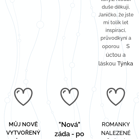
duše děkuji,
Janičko, že jste
mi tolik let
inspirací,
průvodkyní a
💓
S
oporou
úctou a
láskou
Týnka
"Nová"
M
ŮJ NOVĚ
ROMANKY
VYTVOŘENÝ
NALEZENÉ
záda - po