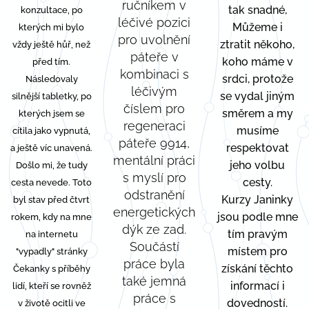
ručníkem v
tak snadné,
konzultace, po
léčivé pozici
Můžeme i
kterých mi bylo
pro uvolnění
ztratit někoho,
vždy ještě hůř, než
páteře v
koho máme v
před tím.
kombinaci s
srdci, protože
Následovaly
léčivým
se vydal jiným
silnější tabletky, po
číslem pro
směrem a my
kterých jsem se
regeneraci
musíme
cítila jako vypnutá,
páteře 9914,
respektovat
a ještě víc unavená.
mentální práci
jeho volbu
Došlo mi, že tudy
s myslí pro
cesty.
cesta nevede. Toto
odstranění
Kurzy Janinky
byl stav před čtvrt
energetických
jsou podle mne
rokem, kdy na mne
dýk ze zad.
tím pravým
na internetu
Součástí
místem pro
"vypadly" stránky
práce byla
získání těchto
Čekanky s příběhy
také jemná
informací i
lidí, kteří se rovněž
práce s
dovedností.
v životě ocitli ve