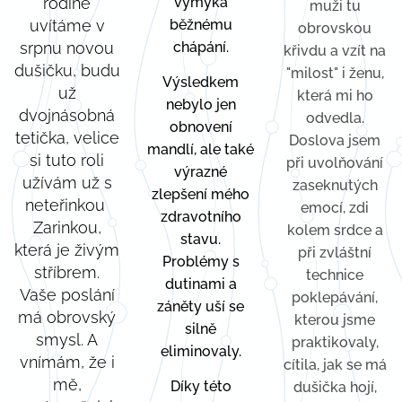
rodině
vymyká
muži tu
uvítáme v
běžnému
obrovskou
srpnu novou
chápání.
křivdu a vzít na
dušičku, budu
"milost" i ženu,
Výsledkem
už
která mi ho
nebylo jen
dvojnásobná
odvedla.
obnovení
tetička, velice
Doslova jsem
mandlí, ale také
si tuto roli
při uvolňování
výrazné
užívám už s
zaseknutých
zlepšení mého
neteřinkou
emocí, zdi
zdravotního
Zarinkou,
kolem srdce a
stavu.
která je živým
při zvláštní
Problémy s
stříbrem.
technice
dutinami a
Vaše poslání
poklepávání,
záněty uší se
má obrovský
kterou jsme
silně
smysl. A
praktikovaly,
eliminovaly.
vnímám, že i
cítila, jak se má
mě,
Díky této
dušička hojí,