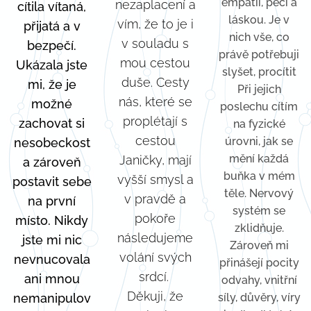
empatií, péčí a
nezaplacení a
cítila vítaná,
láskou. Je v
vím, že to je i
přijatá a v
nich vše, co
v souladu s
bezpečí.
právě potřebuji
mou cestou
Ukázala jste
slyšet, procítit
duše. Cesty
mi, že je
Při jejich
nás, které se
možné
poslechu cítím
proplétají s
zachovat si
na fyzické
cestou
úrovni, jak se
nesobeckost
mění každá
Janičky, mají
a zároveň
buňka v mém
vyšší smysl a
postavit sebe
těle. Nervový
v pravdě a
na první
systém se
pokoře
místo. Nikdy
zklidňuje.
následujeme
jste mi nic
Zároveň mi
volání svých
nevnucovala
přinášejí pocity
srdcí.
ani mnou
odvahy, vnitřní
Děkuji, že
nemanipulov
síly, důvěry, víry