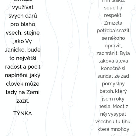
nim lásku,
využívat
soucit a
svých darů
respekt.
Zmizela
pro blaho
potřeba snažit
všech, stejně
se někoho
jako Vy
opravit,
Janičko, bude
zachránit. Byla
to největší
taková úleva
radost a pocit
konečně si
naplnění, jaký
sundat ze zad
člověk může
pomyslný
batoh, který
tady na Zemi
jsem roky
zažít.
nesla. Moct z
TÝNKA
něj vysypat
všechnu tu tíhu,
která mnohdy