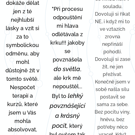
dokáže dělat
souladu.
"Při procesu
jen z té
Dovoluji si říkat
odpouštění
nejhlubší
NE, i když mi to
mi hlava
lásky a vzít si
ve vztazích
odlétávala z
za to
zrovna
krku!!! jakoby
nepřináší
symbolickou
se
pohodlí.
odměnu, aby
povznášela
Dovoluji si zase
mohl
žít, ne jen
do světla
,
důstojně žít v
přežívat.
ale krk mě
tomto světě.
Konečně jsem v
nepouštěl...
Nespočet
sobě našla sílu
lehký
terapií a
Byl to
postavit se
kurzů, které
sama za sebe.
povznášející
Bez pocitu viny,
jsem u Vás
a krásný
hněvu, bez
mohla
pocit,
který
potřeby něco
absolvovat,
byl ovšem tak
vracet. Když