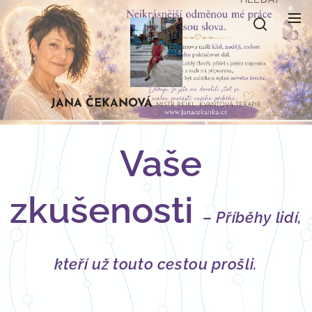
JANA
ČEKANOVÁ
MISTR REIKI, KVANTOVÁ TERAPIE
Vaše
zkušenosti
–
Příběhy lidí,
kteří už touto cestou prošli.