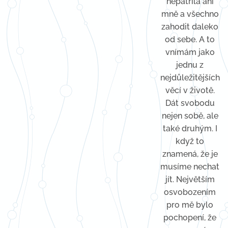
nepatřila ani
mně a všechno
zahodit daleko
od sebe. A to
vnímám jako
jednu z
nejdůležitějších
věcí v životě.
Dát svobodu
nejen sobě, ale
také druhým. I
když to
znamená, že je
musíme nechat
jít. Největším
osvobozením
pro mě bylo
pochopení, že