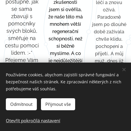
postupně, jak
zkušenosti
léčí a znovu
se sama
jsem si ověřila,
ožívá.
zbavuji s
že na
še tělo má
Paradoxně
pomocníky
mnohem větší
jsem po dlouhé
svých bloků,
regenerační
době zažívala
směřuje na
schopnosti, než
chvíle klidu,
cestu pomoci
si běžně
pochopení a
lidem. :-*
myslíme. A co
přijetí.. A můj
Přejeme Vám
je nejdůležitější
muž...dnes již
s mým
– tuto techniku
bývalý, začal
milovaným
Používáme cookies, abychom zajistili správné fungování a
JE MOŽNÉ
být najednou
mužem jen to
bezpečnost našich stránek. Ke zpracování některých z nich
PŘEDÁVAT
přístupný
potřebujeme váš souhlas.
nejlepší a
DÁL. Pokud jste
domluvě
věříme, že se
otevření novým
ohledně dětí,
zase potkáme
Odmítnout
Přijmout vše
možnostem a
financí a
osobně na
nebojíte se
poklidnému
Vašich
zkusit něco, co
zhodnocení
Otevřít pokročilá nastavení
kurzech. Život
se vymyká
toho, co se