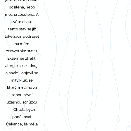
posílena, nebo
možná zocelena. A
- světe div se -
tento stav se již
také začíná odrážet
na mém
zdravotním stavu.
Ekzém se ztratil,
alergie se zklidňují
a navíc....objevil se
milý kluk, se
kterým máme za
sebou první
úžasnou schůzku
:-).
Chtěla bych
poděkovat
Čekance, že měla