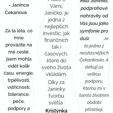
Milá Janinko,
- Janince
Vámi,
podprahové
Čekanové🪻
Janičko, je
nahrávky od
jedna z
💐
Vás jsou jako
nejlepších
Za ta léta, co
symfonie pro
investic, jak
mne
duši 🎼🕊️
Je
finančních
provázíte na
to jedna z
tak i
mé cestě,
neúžasnějších
časových,
jsem mohla
Čekankovin. A
které do
vidět kolik
svého života
děkuji za
času, energie,
vkládám.
velkou
trpělivosti,
podporu,
Díky za
vstřícnosti,
kterou mi v
Janinky
tolerance,
tomto životním
tvorbu
péče,
světla
období
podpory a
přinášejí.
Kristýnka