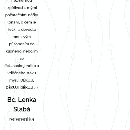
nezměrnou
trpělivost s mými
počátečními nářky
(ona ví, o čem je
řeč)... a dovedla
mne svým
působením do
klidného, nebojím
se
říct...spokojeného a
vděčného stavu
mysli.
DĚKUJI,
DĚKUJI, DĚKUJI :-)
Bc. Lenka
Slabá
referentka