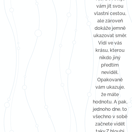
vám jít svou
vlastní cestou,
ale zároveň
dokáže jemně
ukazovat směr.
Vidí ve vás
krásu, kterou
nikdo jiný
předtím
neviděl.
Opakovaně
vám ukazuje,
že máte
hodnotu. A pak,
jednoho dne, to
všechno v sobě
začnete vidět
taky.Z hloubi