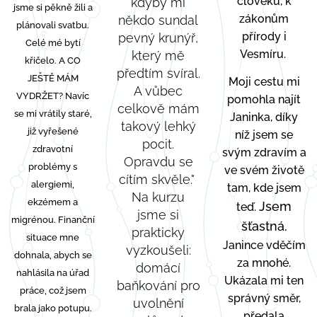
člověku, k
kdyby mi
jsme si pěkně žili a
zákonům
někdo sundal
plánovali svatbu.
přírody i
pevný krunýř,
Celé mé bytí
Vesmíru.
který mě
křičelo. A CO
předtím svíral.
JEŠTĚ MÁM
Moji cestu mi
A vůbec
VYDRŽET? Navíc
pomohla najít
celkově mám
se mi vrátily staré,
Janinka, díky
takový lehký
již vyřešené
níž jsem se
pocit.
zdravotní
svým zdravím a
Opravdu se
problémy s
ve svém životě
cítím skvěle."
alergiemi,
tam, kde jsem
Na kurzu
ekzémem a
Jsem
teď.
jsme si
migrénou. Finanční
šťastná.
prakticky
situace mne
Janince vděčím
vyzkoušeli:
dohnala, abych se
za mnohé.
domácí
nahlásila na úřad
Ukázala mi ten
baňkování pro
práce, což jsem
správný směr,
uvolnění
brala jako potupu.
předala