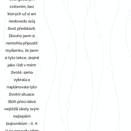
cvičením, bez
kterých už si ani
nedovedu svůj
život představit.
Dlouho jsem si
nemohla připustit
myšlenku, že jsem
si tyto lekce, stejně
jako i lidi v mém
životě, sama
vybrala a
naplánovala tyto
životní situace.
(Bůh přeci dává
nejtěžší úkoly svým
nejlepším
bojovníkům :-)). A
já se opravdu cítím