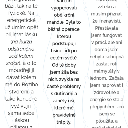
Varech
bázi, tak na té
vzteku a
vyoperovali
fyzické. Na
musím přiznat
obě krční
energetické
že i nenávisti.
mandle. Byla to
už umím opět
Přestávala
běžná operace,
přijímat lásku
jsem fungovat
kterou
(
na kurzu
v práci, ale ani
podstupují
odstraněna
doma jsem
tisíce lidí po
zeď kolem
nebyla schopná
celém světě.
srdce
), a o to
zastat roli
Od té doby
moudřeji jí
mámytáty v
jsem žila bez
dávat kolem
jednom. Začala
nich, zvyklá na
mě do Božího
jsem haprovat i
časté problémy
stvoření, a
zdravotně a
s dutinami a
také konečně
energie se stala
záněty uší,
vyživuji i
přepychem. Jen
které mě
sama sebe
jsem se
pravidelně
láskou
ploužila, a
trápily.
přijatou z