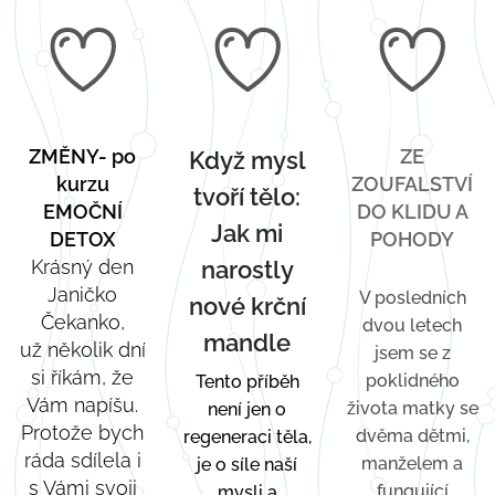
ZMĚNY- po
ZE
Když mysl
kurzu
ZOUFALSTVÍ
tvoří tělo:
EMOČNÍ
DO KLIDU A
Jak mi
DETOX
POHODY
Krásný den
narostly
Janičko
V posledních
nové krční
Čekanko,
dvou letech
mandle
už několik dní
jsem se z
si říkám, že
poklidného
Tento příběh
Vám napíšu.
života matky se
není jen o
Protože bych
dvěma dětmi,
regeneraci
těla,
ráda sdílela i
manželem a
je o síle naší
s Vámi svoji
fungující
mysli a