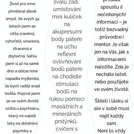
svalů zad,
Život pro mne
spoustu
(i
umísťování
přestával dávat
nečekaných)
mini kuliček
smysl.
Ve svých 34
informací – je
na
letech jsem se
totiž bezvadný
akupresurní
cítila zraněná,
průvodce i
body páteře
vyhořelá, unavená,
mentor. Je však
na uchu
ztracená a
jen na Vás, jak s
reflexní
zbytečná. Sáhla
informacemi
ovlivňování
jsem si až na samé
naložíte. Zda je
bodů páteře
dno a občas mne
necháte ležet,
na chodidle
napadla myšlenka,
nebo použijete
stimulaci
že bych raději snad
ve svém životě.
bodů na
nežila. Poprvé jsem
rukou pomocí
Štěstí i lásku si
se ve svém životě
masážních a
ale v sobě musí
ocitla u psychiatra,
minerálních
najít každý
který mi nabídl
prstýnků,
sám.
léky na zklidnění
cvičení s
Není to vždy
psychiky a