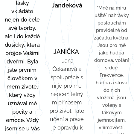
lásky
Jandeková
"Mně na míru
vkládáte
ušité" nahrávky
nejen do celé
poslouchám
své tvorby,
pravidelně od
ale i do každé
začátku května.
dušičky, která
Jsou pro mě
JANIČKA
projde Vašimi
jako hudba
Jana
domova, volání
dveřmi. Byla
srdce.
Čekanová a
jste prvním
Frekvence,
spolupráce s
člověkem v
hudba a slova
ní je pro mě
mém životě,
do nich
neocenitelný
který vždy
vložená, jsou
m přínosem
uznával mé
voleny s
pro život. Tato
pocity a
takovým
učení a praxe
emoce. Vždy
jemnocitem,
je opravdu k
vnímavostí,
jsem se u Vás