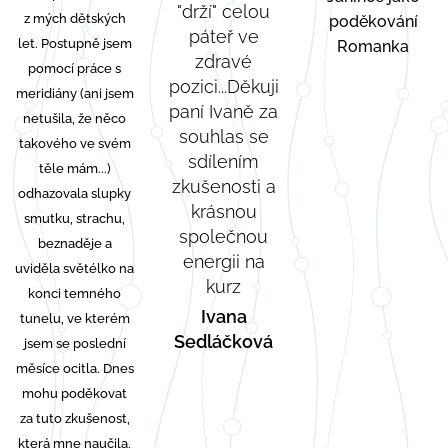
"drží" celou
z mých dětských
poděkování
páteř ve
let. Postupně jsem
Romanka
zdravé
pomocí práce s
pozici...Děkuji
meridiány (ani jsem
paní Ivaně za
netušila, že něco
souhlas se
takového ve svém
sdílením
těle mám...)
zkušenosti a
odhazovala slupky
krásnou
smutku, strachu,
společnou
beznaděje a
energii na
uviděla světélko na
kurz
konci temného
Ivana
tunelu, ve kterém
Sedláčková
jsem se poslední
měsíce ocitla. Dnes
mohu poděkovat
za tuto zkušenost,
která mne naučila,