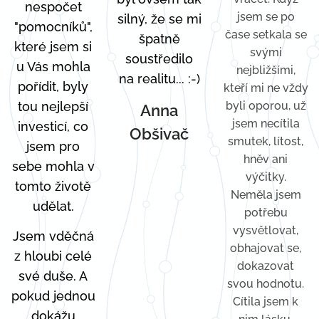
nespočet
jsem se po
silný, že se mi
"pomocníků",
čase setkala se
špatně
které jsem si
svými
soustředilo
u Vás mohla
nejbližšími,
na realitu... :-)
pořídit, byly
kteří mi ne vždy
tou nejlepší
byli oporou, už
Anna
jsem necítila
investicí, co
Obšivač
smutek, lítost,
jsem pro
hněv ani
sebe mohla v
výčitky.
tomto životě
Neměla jsem
udělat.
potřebu
vysvětlovat,
Jsem vděčná
obhajovat se,
z hloubi celé
dokazovat
své duše. A
svou hodnotu.
pokud jednou
Cítila jsem k
dokážu