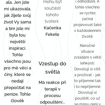
mohu být
i odhodlání. A
ala. Jen jste
tohle všechno
součástí
mi ukazovala,
se rychle
tohoto
jak žijete svůj
začíná
tvoření.
život Vy sama
projevovat také
Kačenka
a tím jste mi
v každodenním
Fekete
byla tou
životě.
největší
Náročné
inspirací.
situace
Tohle
zvládám s větší
všechno jsou
Vzestup do
lehkostí.
pro mě věci a
Dovoluji si cítit
světla
činy, které se
a prožívat - jak
nedají
to příjemné tak
Má reakce při
i to nepříjemné.
přepočítat na
terapii v
Dovoluji si
peníze. Tohle
procesu
pouštět, co už
člověk
odpouštění...
se mnou není v