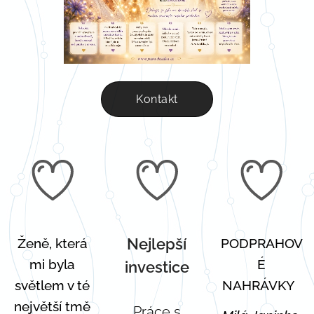
Kontakt
Nejlepší
Ženě, která
PODPRAHOV
mi byla
É
investice
světlem v té
NAHRÁVKY
největší tmě
Práce s