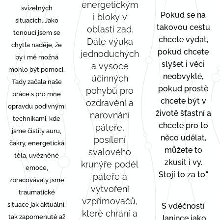
energetickým
svízelných
Pokud se na
i bloky v
situacích. Jako
takovou cestu
oblasti zad.
tonoucí jsem se
chcete vydat,
Dále výuka
chytla naděje, že
pokud chcete
jednoduchých
by i mě možná
slyšet i věci
a vysoce
mohlo být pomoci.
neobvyklé,
účinných
Tady začala naše
pokud prostě
pohybů pro
práce s pro mne
chcete být v
ozdravění a
opravdu podivnými
životě šťastní a
narovnání
technikami, kde
chcete pro to
páteře,
jsme čistily auru,
něco udělat,
posílení
čakry, energetická
můžete to
svalového
těla, uvězněné
zkusit i vy.
krunýře podél
emoce,
Stojí to za to."
páteře a
zpracovávaly jsme
vytvoření
traumatické
vzpřimovačů,
situace jak aktuální,
S vděčností
které chrání a
tak zapomenuté až
Janince jako