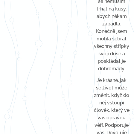
se nemusím
trhat na kusy,
abych někam
zapadla.
Konečně jsem
mohla sebrat
všechny střípky
svojí duše a
poskládat je
dohromady.
Je krásné, jak
se život může
změnit, když do
něj vstoupí
člověk, který ve
vás opravdu
věří. Podporuje
vás. Dovoluje