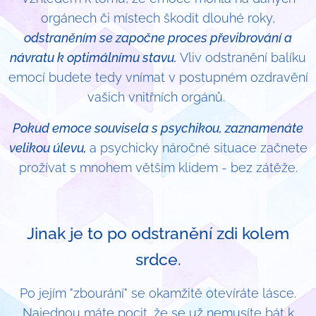
orgánech či místech škodit dlouhé roky,
odstraněním se započne proces převibrování a
návratu k optimálnímu stavu.
Vliv odstranění balíku
emocí budete tedy vnímat v postupném ozdravění
vašich vnitřních orgánů.
Pokud emoce souvisela s psychikou, zaznamenáte
velikou úlevu,
a psychicky náročné situace začnete
prožívat s mnohem větším klidem - bez zátěže.
Jinak je to po odstranění zdi kolem
srdce.
Po jejím "zbourání" se okamžitě otevíráte lásce.
Najednou máte pocit, že se už nemusíte bát k