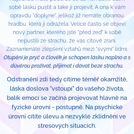
sobě lásku pustit a také ji projevit. A ona k vám
opravdu "doplyne", jelikož již nemáte obranou
hradbu, která ji odrážela. Velice často se objeví
nový partner, kterého jste "před zeď" k sobě
nepustili ze strachu, že vás citově zraní.
Zaznamenáte zlepšení vztahů mezi "svými" lidmi.
Otupění je pryč a člověk je schopen lásku naplno a s
důvěrou prožívat, přijímat i dávat beze strachu.
Odstranění zdi tedy cítíme téměř okamžitě,
láska doslova "vstoupí" do vašeho života,
balík emocí se začíná projevovat hlavně na
fyzické úrovni - postupně. Na psychické
úrovni cítíte úlevu a nezvyklé zklidnění ve
stresových situacích.