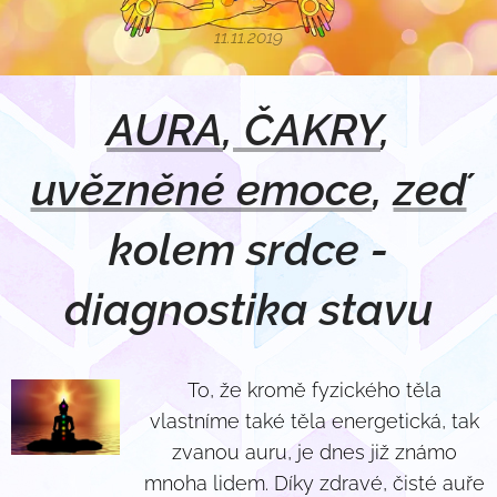
11.11.2019
AURA
,
ČAKRY
,
uvězněné emoce
,
zeď
kolem srdce -
diagnostika stavu
To, že kromě fyzického těla
vlastníme také těla energetická, tak
zvanou auru, je dnes již známo
mnoha lidem. Díky zdravé, čisté auře