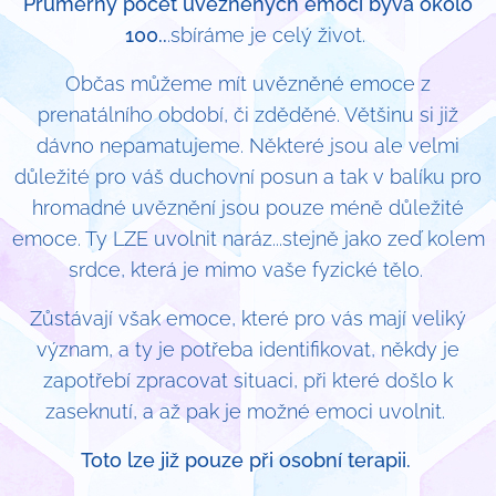
Průměrný počet uvězněných emocí bývá okolo
100..
.sbíráme je celý život.
Občas můžeme mít uvězněné emoce z
prenatálního období, či zděděné. Většinu si již
dávno nepamatujeme. Některé jsou ale velmi
důležité pro váš duchovní posun a tak v balíku pro
hromadné uvěznění jsou pouze méně důležité
emoce. Ty LZE uvolnit naráz...stejně jako zeď kolem
srdce, která je mimo vaše fyzické tělo.
Zůstávají však emoce, které pro vás mají veliký
význam, a ty je potřeba identifikovat, někdy je
zapotřebí zpracovat situaci, při které došlo k
zaseknutí, a až pak je možné emoci uvolnit.
Toto lze již pouze při osobní terapii.