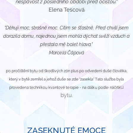
nespavost z posledního období před očistou."
Elena Tescová
"
Děkuji moc, strašně moc. Cítím se šťastně. Před chvílí jsem
dorazila domu, najednou jsem mohla dýchat svěží vzduch a
přestala mě bolet hlava."
Marcela Čápová
po pročištění bytu od škodlivých zón plus po odvedení duše člověka,
Tato služba byla
který v bytě zemřel a jehož duše se zde "zasekla"
u
provedena technikou kvantové terapie - na dálku podle náčrtk
bytu.
ZASEKNUTÉ EMOCE