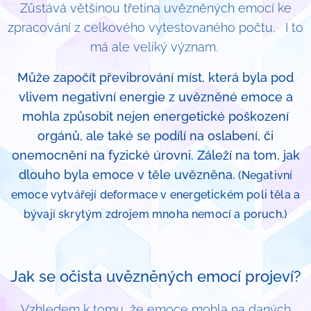
Zůstává většinou třetina uvězněných emocí ke
zpracování z celkového vytestovaného počtu. I to
má ale veliký význam.
Může započít převibrování míst, která byla pod
vlivem negativní energie z uvězněné emoce a
mohla způsobit nejen energetické poškození
orgánů, ale také se podílí na oslabení, či
onemocnění na fyzické úrovni. Záleží na tom, jak
dlouho byla emoce v těle uvězněna.
(
Negativní
emoce vytvářejí deformace v energetickém poli těla a
bývají skrytým zdrojem mnoha nemocí a poruch.)
Jak se očista uvězněných emocí projeví?
Vzhledem k tomu, že emoce mohla na daných