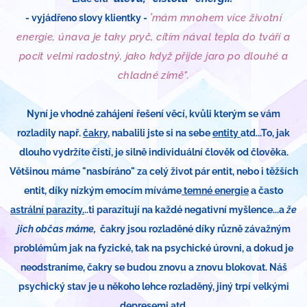
"
mám mnohem více životní
- vyjádřeno slovy klientky -
energie, únava je taky pryč, cítím nával tepla do tváří a
pocit velmi radostný, jako když přijde jaro po dlouhé a
chladné zimě".
řešení věcí, kvůli kterým se vám
Nyní je vhodné zahájení
rozladily např.
čakry
, nabalili jste si na sebe
entity
atd...To, jak
dlouho vydržíte čistí, je silně individuální člověk od člověka.
Většinou máme "nasbíráno" za celý život pár entit, nebo i těžších
entit, díky nízkým emocím míváme
temné energie
a často
astrální parazity.
..ti parazitují na každé negativní myšlence...a
že
jich občas máme,
čakry jsou rozladěné díky různě závažným
problémům jak na fyzické, tak na psychické úrovni, a dokud je
neodstraníme, čakry se budou znovu a znovu blokovat. Náš
psychický stav je u někoho lehce rozladěný, jiný trpí velkými
depresemi atd.