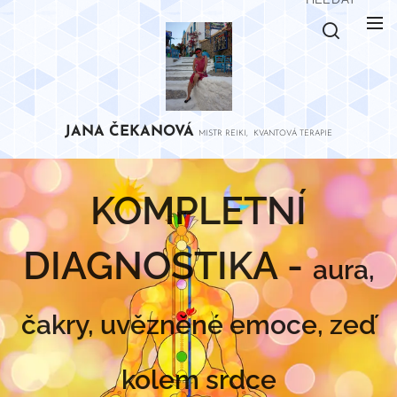
JANA
ČEKANOVÁ
MISTR REIKI, KVANTOVÁ TERAPIE
KOMPLETNÍ
DIAGNOSTIKA -
aura,
čakry, uvězněné emoce, zeď
kolem srdce