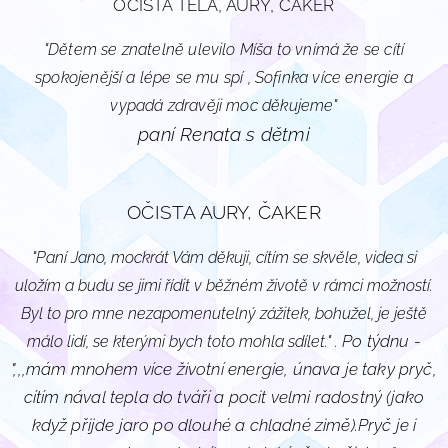
OČISTA TĚLA, AURY, ČAKER
"Dětem se znatelně ulevilo Míša to vnímá že se cítí
spokojenější a lépe se mu spí , Sofinka více energie a
vypadá zdravěji moc děkujeme"
paní Renata s dětmi
OČISTA AURY, ČAKER
"Paní Jano, mockrát Vám děkuji, cítím se skvěle, videa si
uložím a budu se jimi řídit v běžném životě v rámci možností.
Byl to pro mne nezapomenutelný zážitek, bohužel, je ještě
Po týdnu -
málo lidí, se kterými bych toto mohla sdílet." .
",,,mám mnohem více životní energie, únava je taky pryč,
cítím nával tepla do tváří a pocit velmi radostný (jako
když přijde jaro po dlouhé a chladné zimě).Pryč je i