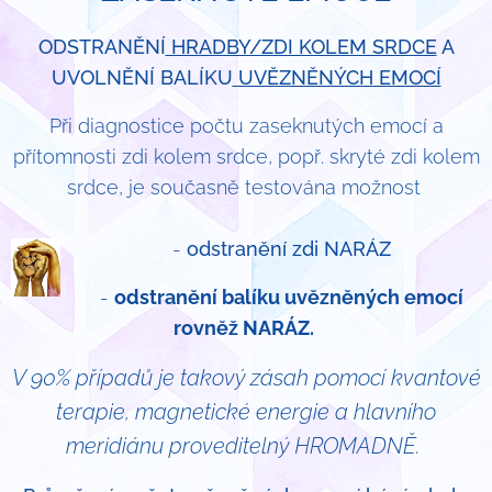
ODSTRANĚNÍ
HRADBY/ZDI KOLEM SRDCE
A
UVOLNĚNÍ BALÍKU
UVĚZNĚNÝCH EMOCÍ
Při diagnostice počtu zaseknutých emocí a
přítomnosti zdi kolem srdce, popř. skryté zdi kolem
srdce, je současně testována možnost
-
odstranění zdi NARÁZ
-
odstranění balíku uvězněných emocí
rovněž NARÁZ.
V 90% případů je takový zásah pomocí kvantové
terapie, magnetické energie a hlavního
meridiánu proveditelný HROMADNĚ.