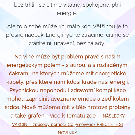
bez trhlin se cítíme vitálně, spokojeně, plni
energie.
Ale to o sobě může říci málo kdo. Většinou je to
přesně naopak. Energii rychle ztrácíme, cítíme se
zranitelní, unavení, bez nálady.
Na vině může být problém právě s naším
energetickým polem - s aurou, a s rozladěnými
čakrami, na kterých můžeme mít energetické
kabely, přes které nám kdosi krade naši energii.
Psychickou nepohodu i zdravotní komplikace
mohou zapříčinit uvězněné emoce a zeď kolem
srdce. Nově můžeme mít v těle hrotové proteiny
a také grafen - více k tématu zde -
NÁSLEDKY
VAKCÍN - způsoby pomoci. Co je nového? PŘEČTĚTE SI
NOVINKY