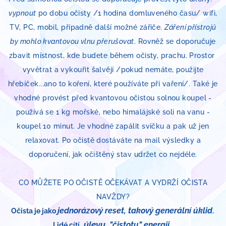
vypnout
po dobu očisty /1 hodina domluveného času/ wifi,
TV, PC, mobil, případně další možné zářiče.
Záření přístrojů
by mohlo kvantovou vlnu přerušovat
. Rovněž se doporučuje
zbavit místnost, kde budete během očisty, prachu. Prostor
vyvětrat a vykouřit šalvějí /pokud nemáte, použijte
hřebíček...ano to koření, které používáte při vaření/. Také je
vhodné provést před kvantovou očistou solnou koupel -
používá se 1 kg mořské, nebo himalájské soli na vanu -
koupel 10 minut. Je vhodné zapálit svíčku a pak už jen
relaxovat. Po očistě dostáváte na mail výsledky a
doporučení, jak očištěný stav udržet co nejdéle.
CO MŮŽETE PO OČISTĚ OČEKÁVAT A VYDRŽÍ OČISTA
NAVŽDY?
jednorázový reset, takový generální úklid
Očista je jako
.
úlevu,
"čistotu" energii.
Lidé cítí