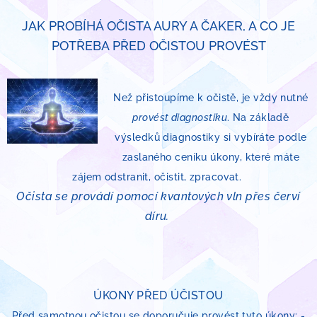
JAK PROBÍHÁ OČISTA AURY A ČAKER, A CO JE
POTŘEBA PŘED OČISTOU PROVÉST
Než přistoupíme k očistě, je vždy nutné
provést diagnostiku
. Na základě
výsledků diagnostiky si vybíráte podle
zaslaného ceníku úkony, které máte
zájem odstranit, očistit, zpracovat.
Očista se provádí pomocí kvantových vln přes červí
díru.
ÚKONY PŘED ÚČISTOU
Před samotnou očistou se doporučuje provést tyto úkony: -