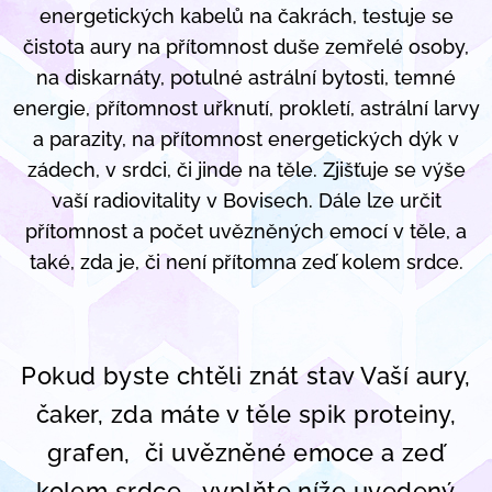
energetických kabelů na čakrách, testuje se
čistota aury na přítomnost duše zemřelé osoby,
na diskarnáty, potulné astrální bytosti, temné
energie, přítomnost uřknutí, prokletí, astrální larvy
a parazity, na přítomnost energetických dýk v
zádech, v srdci, či jinde na těle. Zjišťuje se výše
vaší radiovitality v Bovisech. Dále lze určit
přítomnost a počet uvězněných emocí v těle, a
také, zda je, či není přítomna zeď kolem srdce.
Pokud byste chtěli znát stav Vaší aury,
čaker, zda máte v těle spik proteiny,
grafen, či uvězněné emoce a zeď
kolem srdce... vyplňte níže uvedený