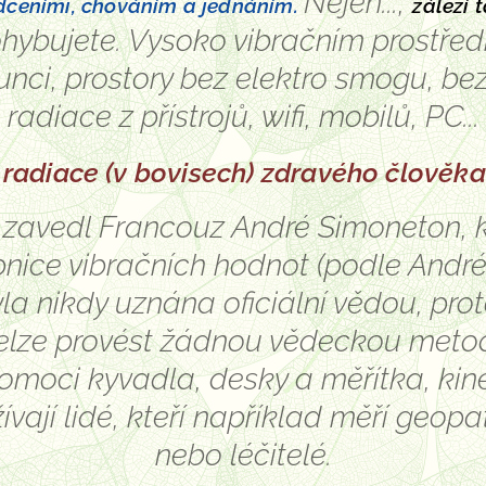
Nejen...,
dčeními, chováním a jednáním.
záleží 
hybujete. Vysoko vibračním prostředí
unci, prostory bez elektro smogu, be
radiace z přístrojů, wifi, mobilů, PC...
radiace (v bovisech) zdravého člověka 
 zavedl Francouz André Simoneton, k
nice vibračních hodnot (podle André
yla nikdy uznána oficiální vědou, pro
 nelze provést žádnou vědeckou meto
omoci kyvadla, desky a měřítka, kinez
vají lidé, kteří například měří geopa
nebo léčitelé.