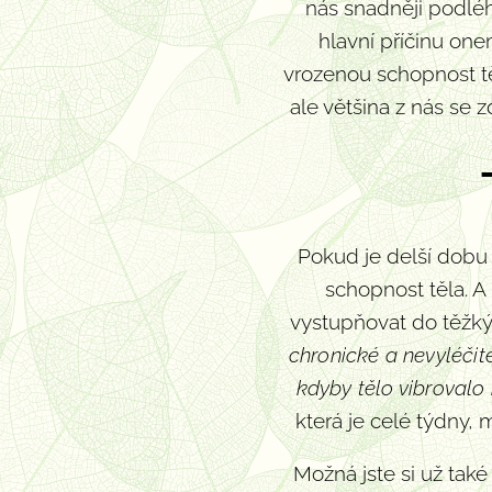
nás snadněji podlé
hlavní příčinu one
vrozenou schopnost tě
ale většina z nás se
Pokud je delší dobu
schopnost těla. A
vystupňovat do těžk
chronické a nevyléčit
kdyby tělo vibrovalo
která je celé týdny,
Možná jste si už tak