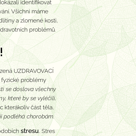
ázali identifikovat
ování. Všichni máme
itiny a zlomené kosti,
 zdravotních problémů
.
!
řirozená UZDRAVOVACÍ
í fyzické problémy
ti se doslova všechny
, které by se vyléčili,
c kterákoliv část těla,
ji podléhá chorobám.
stresu
.
obdobích
Stres