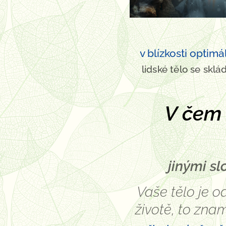
v blízkosti optim
lidské tělo se sklá
V čem t
jinými sl
Vaše tělo je 
životě, to zna