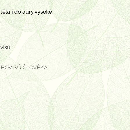
těla i do aury
vysoké
visů
Í BOVISŮ ČLOVĚKA