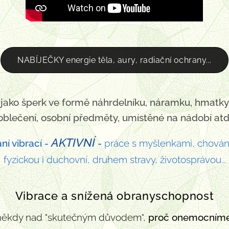
NABÍJEČKY energie těla, aury, radiační ochrany...
t jako šperk ve formě náhrdelníku, náramku, hmatky
oblečení, osobní předměty, umístěné na nádobí atd
AKTIVNÍ
ní vibrací -
-
práce s myšlenkami, chování
fyzickou i duchovní, druhem stravy, životosprávou...
Vibrace a snížená obranyschopnost
ž někdy nad "skutečným důvodem",
proč onemocním