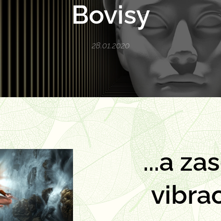
Bovisy
28.01.2020
...a za
vibrac