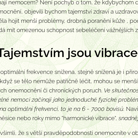
hají nemocem? Není pochyb o tom, že kdybychom dok
mocnění, objevili bychom tajemství zdraví a uzdrav
la hojit menší problémy, drobná poranění kůže , podl
 zdá mít omezenou schopnost sebeléčení vážnějších
Tajemstvím jsou vibrace
 optimální frekvence snížena, stejně snížená je i p
 když se tělo nemůže patřičně léčit, mohou se menš
ých onemocnění či chronických poruch.
Ve skutečnos
elné
nemoci
začínají jako jednoduché fyzické problémy
 na optimální frekvenci,
to je na 6 - 7000 bovisů.
Naví
 měsíce nebo roky mimo "harmonické vibrace",
snadně
é všimli, že s větší pravděpodobností onemocníte v 