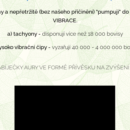
y a nepřetržitě (bez našeho přičinění) "pumpují" do 
VIBRACE.
a) t
achyony -
disponují více než 18 000 bovisy
ysoko vibrační čipy
-
vyzařují 40 000 - 4 000 000 bo
BÍJEČKY AURY VE FORMĚ PŘÍVĚSKU NA ZVÝŠEN