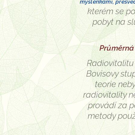
myšlenkami, přesvě
kterém se po
pobyt na sl
Průměrná 
Radiovitalitu
Bovisovy stup
teorie neb
radiovitality
provádí za p
metody použí