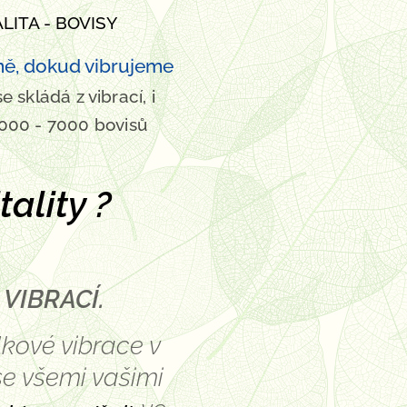
ALITA - BOVISY
ně, dokud vibrujeme
 skládá z vibrací, i
 6000 - 7000 bovisů
tality ?
h VIBRACÍ.
lkové vibrace v
se všemi vašimi