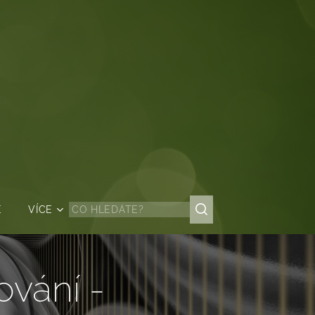
Ě
VÍCE
vání -