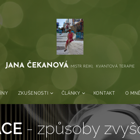
JANA
ČEKANOVÁ
MISTR REIKI, KVANTOVÁ TERAPIE
ÍNY
ZKUŠENOSTI
ČLÁNKY
KONTAKT
O MN
ACE
- způsoby zvyšo