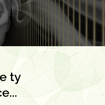
se ty
e...