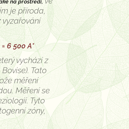
ve
také na prostředí,
m je příroda,
z vyzařování
= 6 500 A°
terý vychází z
 Bovise). Tato
tože měření
dou. Měření se
iologií. Tyto
togenní zóny,