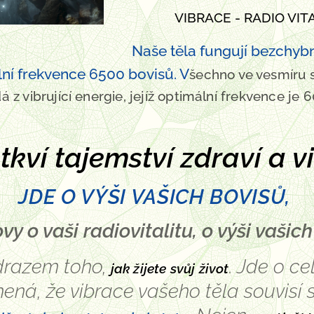
VIBRACE - RADIO VIT
Naše těla fungují bezchyb
ální frekvence 6500 bovisů. V
šechno ve vesmíru se
dá z vibrující energie, jejíž optimální frekvence je
kví tajemství zdraví a vi
JDE O VÝŠI VAŠICH BOVISŮ,
ovy o vaši radiovitalitu, o výši vašic
odrazem toho,
. Jde o ce
jak žijete svůj život
mená, že vibrace vašeho těla souvisí 