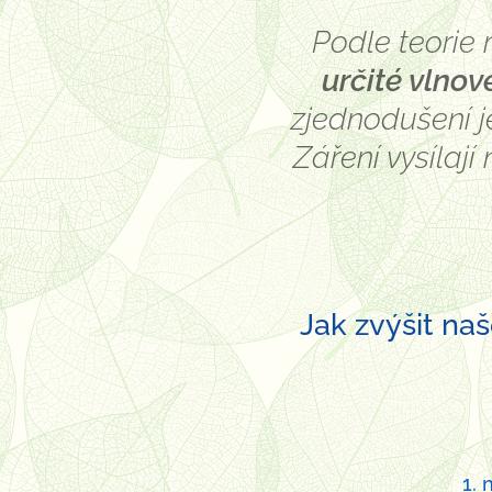
Podle teorie 
určité vlnov
zjednodušení 
Záření vysílají
Jak zvýšit naš
1. 