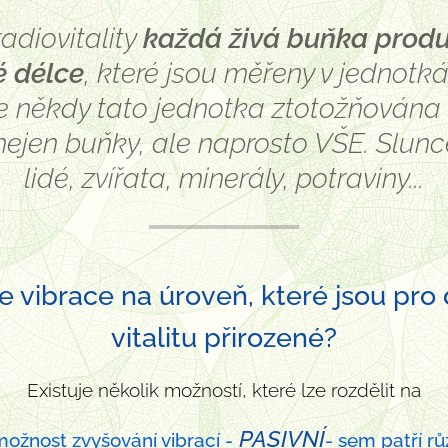
radiovitality
každá živá buňka produ
é délce
, které jsou měřeny v jednotká
je někdy tato jednotka ztotožňována
 nejen buňky, ale naprosto VŠE. Slunce
lidé, zvířata, minerály, potraviny...
e vibrace na úroveň, které jsou pro
vitalitu přirozené?
Existuje několik možností, které lze rozdělit na
PASIVNÍ
možnost zvyšování vibrací -
- sem patří r