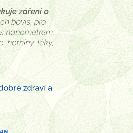
kuje záření o
ch bovis, pro
 s nanometrem.
, horniny, léky,
 dobré zdraví a
ůzné