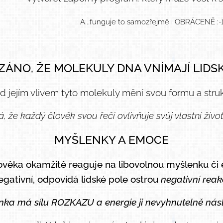
A...funguje to samozřejmě i OBRÁCENĚ :-
ZÁNO, ŽE MOLEKULY DNA VNÍMAJÍ LIDSKO
d jejím vlivem tyto molekuly mění svou formu a struk
 že každý člověk svou řečí ovlivňuje svůj vlastní živo
MYŠLENKY A EMOCE
ověka okamžitě reaguje na libovolnou myšlenku či em
egativní, odpovídá lidské pole ostrou
negativní reakc
nka má sílu ROZKAZU a energie ji nevyhnutelně násl