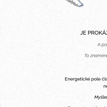
JE PROKÁ
A po
To znamená,
Energetické pole čl
n
Myšle