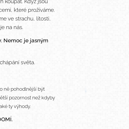
ch koupat. Když jsou
ocemi, které prožíváme.
 ve strachu, lítosti,
je na nás.
y. Nemoc je jasným
chápání světa.
ro ně pohodlnější být
větší pozornost než kdyby
jaké ty výhody.
DOMÍ.