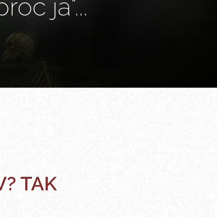
proč já"...
V? TAK