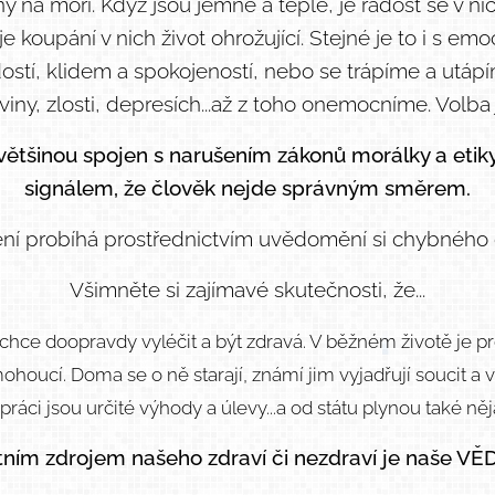
y na moři. Když jsou jemné a teplé, je radost se v ni
e koupání v nich život ohrožující. Stejné je to i s em
ostí, klidem a spokojeností, nebo se trápíme a utápíme
viny, zlosti, depresích...až z toho onemocníme. Volba 
ětšinou spojen s narušením zákonů morálky a etik
signálem, že člověk nejde správným směrem.
ní probíhá prostřednictvím uvědomění si chybného 
Všimněte si zajímavé skutečnosti, že...
nechce doopravdy vyléčit a být zdravá. V běžném životě je p
oucí. Doma se o ně starají, známí jim vyjadřují soucit a 
 v práci jsou určité výhody a úlevy...a od státu plynou také ně
tním zdrojem našeho zdraví či nezdraví je naše VĚ