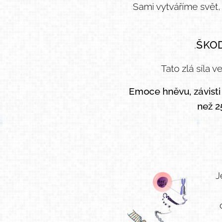
Sami vytváříme svět
.
ŠKOD
Tato zlá síla 
Emoce hněvu, závisti 
než 2
J