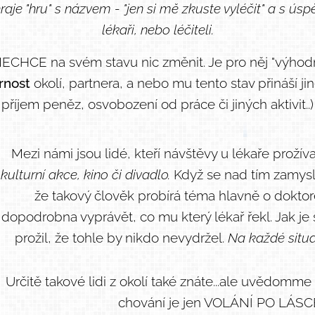
e "hru" s názvem - "jen si mě zkuste vyléčit" a s úsp
lékaři, nebo léčiteli.
HCE na svém stavu nic změnit. Je pro něj "výhodný
rnost
okolí, partnera, a nebo mu tento stav přináší j
příjem peněz, osvobození od práce či jiných aktivit..)
Mezi námi jsou lidé, kteří návštěvy u lékaře prožívají
kulturní akce, kino či divadlo.
Když se nad tím zamyslí
že takový člověk probírá téma hlavně o dokto
dopodrobna vyprávět, co mu který lékař řekl. Jak je s
prožil, že tohle by nikdo nevydržel.
Na každé situac
Určitě takové lidi z okolí také znáte...ale uvědomme
chování je jen VOLÁNÍ PO LÁSCE