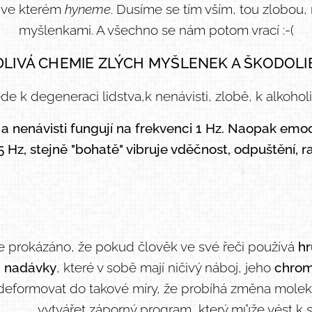
, ve kterém
hyneme
. Dusíme se tím vším, tou zlobou,
myšlenkami. A všechno se nám potom vrací :-(
LIVÁ CHEMIE ZLÝCH MYŠLENEK A ŠKODOLI
vede k degeneraci lidstva,k nenávisti, zlobě, k alkohol
a nenávisti fungují na frekvenci 1 Hz. Naopak emoce
5 Hz, stejně "bohatě" vibruje vděčnost, odpuštění, ra
e prokázáno, že pokud člověk ve své řeči používá
hr
nadávky
, které v sobě mají ničivý náboj, jeho
chro
deformovat do takové míry, že probíhá změna molek
vytvářet záporný program, který může vést k
s