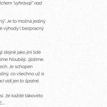
ěchem "vyhrávají" nad
". Je to možná jediný
iné výhody ( bezpracný
 stejně jako jiní lidé
me hlouběji, zjistíme,
rech. Je schopen
ilný, co všechno už si
i vidí jen to špatné.
 si, že každé takovéto
...