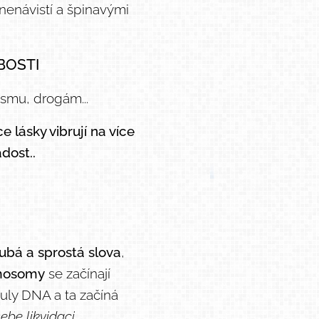
 nenávistí a špinavými
BOSTI
ismu, drogám...
 lásky vibrují na více
dost..
ubá a sprostá slova
,
mosomy
se začínají
uly DNA a ta začíná
ebe likvidaci.