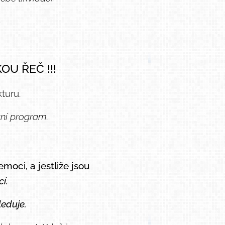
)
U ŘEČ !!!
turu.
tní program.
oci, a jestliže jsou
í.
eduje.