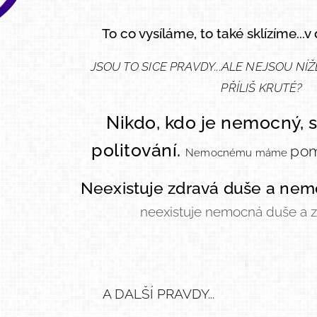
To co vysíláme, to
také
sklízíme...
v
JSOU TO SICE PRAVDY...ALE NEJSOU NÍ
PŘÍLIŠ KRUTÉ?
Nikdo, kdo je nemocný, s
politování.
pom
Nemocnému máme
Neexistuje zdravá duše a nem
neexistuje nemocná duše a z
A DALŠÍ PRAVDY...