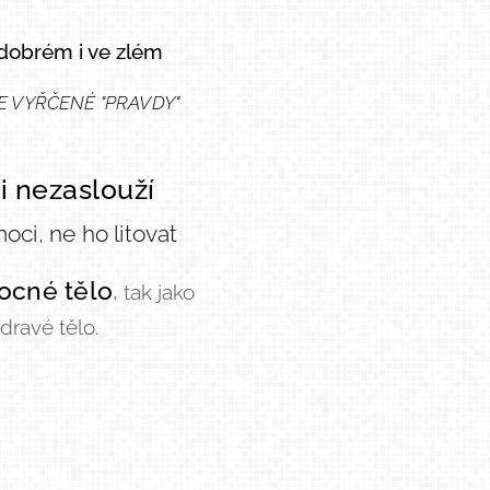
 dobrém i ve zlém
ŽE VYŘČENÉ "PRAVDY"
i nezaslouží
oci, ne ho litovat
ocné tělo
,
tak jako
dravé tělo.