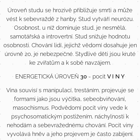
Úroveň studu se hrozivě přibližuje smrti a může
vést k sebevraždě z hanby. Stud vytváří neurózu.
Osobnost, u níž dominuje stud, je nesmělá,
samotářská a introvertní. Stud snižuje hodnotu
osobnosti. Chování lidí, jejichž vědomí dosahuje jen
úrovně 20, je nebezpečné. Stydlivé děti jsou kruté
ke zvířatům a k sobě navzájem.
ENERGETICKÁ ÚROVEŇ
30
- pocit
V I N Y
Vina souvisí s manipulací, trestáním, projevuje se
formami jako jsou výčitka, sebeobviňování,
masochismus. Podvědomí pocit viny vede k
psychosomatickým postižením, náchylnosti k
nehodám a sebevražednému chování. Pocit viny
vyvolává hněv a jeho projevem je často zabíjení.