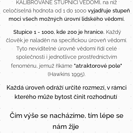
KALIBROVANÉ STUPNICI VĚDOMÍ, na níž
celočíselná hodnota od 1 do 1000
vyjadřuje stupeň
moci všech možných úrovní lidského vědomí.
Stupice 1 - 1000, kde 200 je hranice.
Každý
člověk je naladěn na specifickou úroveň vědomí.
Tyto neviditelné úrovně vědomí řídí celé
společnosti i jednotlivce prostřednictvím
"atraktorové pole"
fenoménu, jemuž říkáme
(Hawkins 1995).
Každá úroveň odráží určité rozmezí, v rámci
kterého může bytost činit rozhodnutí
Čím výše se nacházíme,
tím lépe se
nám žije