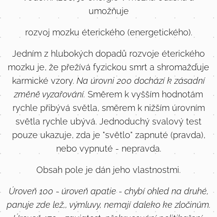
umožňuje
rozvoj mozku éterického (energetického).
Jedním z hlubokých dopadů rozvoje éterického
mozku je, že přežívá fyzickou smrt a shromažďuje
karmické vzory.
Na úrovni 200 dochází k zásadní
změně vyzařování.
Směrem k vyšším hodnotám
rychle přibývá světla, směrem k nižším úrovním
světla rychle ubývá. Jednoduchý svalový test
pouze ukazuje, zda je "světlo" zapnuté (pravda),
nebo vypnuté - nepravda.
Obsah pole je dán jeho vlastnostmi.
Úroveň 100 - úroveň apatie - chybí ohled na druhé,
panuje zde lež,, výmluvy, nemají daleko ke zločinům.