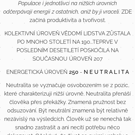
Populace i jednotlivci na nižších úrovních
odčerpávají energii z ostatních, aniž by ji vraceli.
ZDE
začíná produktivita a tvořivost.
KOLEKTIVNÍ ÚROVEŇ VĚDOMÍ LIDSTVA ZŮSTALA
PO MNOHO STOLETÍ NA 190...TEPRVE V
POSLEDNÍM DESETILETÍ POSKOČILA NA
SOUČASNOU ÚROVEŇ 207
ENERGETICKÁ ÚROVEŇ
250
-
N E U T R A L I T A
Neutralita se vyznačuje osvobozením se z pozic,
které charakterizují nižší úrovně. Neutralita přenáší
člověka přes překážky. Znamená pružnost bez
odsuzování. Být neutrální znamená být relativně
nezávislý na výsledcích. Člověk už se nenechá tak
snadno zastrašit a ani necítí potřebu něco