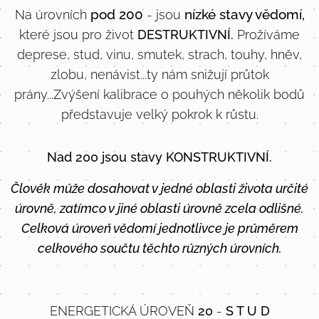
pod 200
nízké stavy vědomí,
Na úrovních
- jsou
které jsou pro život
DESTRUKTIVNÍ.
Prožíváme
deprese, stud, vinu, smutek, strach, touhy, hněv,
zlobu, nenávist...ty nám snižují průtok
prány...Zvýšení kalibrace o pouhých několik bodů
představuje velký pokrok k růstu.
Nad 200 jsou
stavy
KONSTRUKTIVNÍ.
Člověk může dosahovat v jedné oblasti života určité
úrovně, zatímco v jiné oblasti úrovně zcela odlišné.
Celková úroveň vědomí jednotlivce je průměrem
celkového součtu těchto různých úrovních.
ENERGETICKÁ ÚROVEŇ
20
-
S T U D