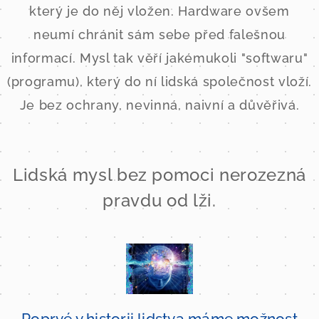
který je do něj vložen. Hardware ovšem
neumí chránit sám sebe před falešnou
informací. Mysl tak věří jakémukoli "softwaru"
(programu), který do ní lidská společnost vloží.
Je bez ochrany, nevinná, naivní a důvěřivá.
Lidská mysl bez pomoci nerozezná
pravdu od lži.
Poprvé v historii lidstva máme možnost