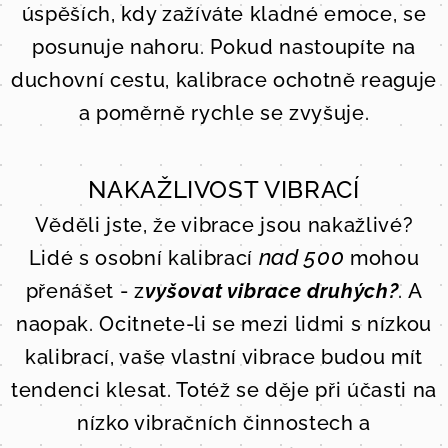
úspěších, kdy zažíváte kladné emoce, se
posunuje nahoru. Pokud nastoupíte na
duchovní cestu, kalibrace ochotně reaguje
a poměrně rychle se zvyšuje.
NAKAŽLIVOST VIBRACÍ
Věděli jste, že vibrace jsou nakažlivé?
nad 500
Lidé s osobní kalibrací
mohou
přenášet - z
vyšovat vibrace druhých?
. A
naopak. Ocitnete-li se mezi lidmi s nízkou
kalibrací, vaše vlastní vibrace budou mít
tendenci klesat. Totéž se děje při účasti na
nízko vibračních činnostech a