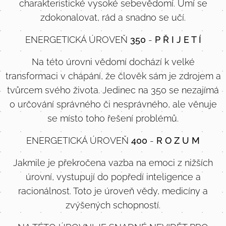
charakteristické vysoké sebevědomí. Umí se
zdokonalovat, rád a snadno se učí.
ENERGETICKÁ ÚROVEŇ
350
-
P Ř I J E T Í
Na této úrovni vědomí dochází k velké
transformaci v chápání, že člověk sám je zdrojem a
tvůrcem svého života. Jedinec na 350 se nezajímá
o určování správného či nesprávného, ale věnuje
se místo toho řešení problémů.
ENERGETICKÁ ÚROVEŇ
400
-
R O Z U M
Jakmile je překročena vazba na emoci z nižších
úrovní, vystupují do popředí inteligence a
racionálnost. Toto je úroveň vědy, medicíny a
zvýšených schopností.