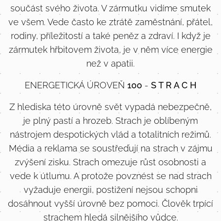
součást svého života. V zármutku vidíme smutek
ve všem. Vede často ke ztrátě zaměstnání, přátel,
rodiny, příležitostí a také peněz a zdraví. I když je
zármutek hřbitovem života, je v něm více energie
než v apatii.
ENERGETICKÁ ÚROVEŇ
100
-
S T R A C H
Z hlediska této úrovně svět vypadá nebezpečně,
je plný pastí a hrozeb. Strach je oblíbeným
nástrojem despotických vlád a totalitních režimů.
Média a reklama se soustřeďují na strach v zájmu
zvýšení zisku. Strach omezuje růst osobnosti a
vede k útlumu. A protože povznést se nad strach
vyžaduje energii, postižení nejsou schopni
dosáhnout vyšší úrovně bez pomoci. Člověk trpící
strachem hledá silnějšího vůdce.