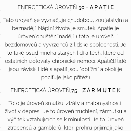
ENERGETICKÁ ÚROVEŇ
50
-
A P A T I E
Tato úroveň se vyznačuje chudobou, zoufalstvím a
beznadějí. Náplní života je smutek. Apatie je
úroveň opuštění nadějí. ( toto je úroveň
bezdomovců a vyvrženců z lidské společnosti. Je
to také osud mnoha starých lidí a těch, které od
ostatních izolovaly chronické nemoci. Apatičtí lidé
jsou závislí. Lidé s apatií jsou "obtížní" a okolí je
pociťuje jako přítěž.)
ENERGETICKÁ ÚROVEŇ
75
-
Z Á R M U T E K
Toto je úroveň smutku, ztráty a malomyslnosti,
život v depresi. Je to úroveň truchlení, zármutku a
výčitek vztahujících se k minulosti. Je to úroveň
ztracenců a gamblerů, kteří prohru přijímají jako