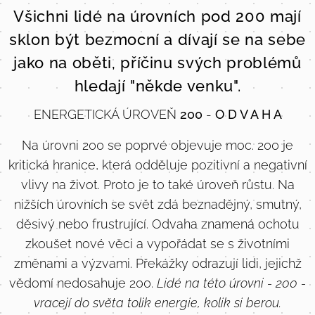
Všichni lidé na úrovních pod 200 mají
sklon být bezmocní a dívají se na sebe
jako na oběti, příčinu svých problémů
hledají "někde venku".
ENERGETICKÁ ÚROVEŇ
200
-
O D V A H A
Na úrovni 200 se poprvé objevuje moc. 200 je
kritická hranice, která odděluje pozitivní a negativní
vlivy na život. Proto je to také úroveň růstu. Na
nižších úrovních se svět zdá beznadějný, smutný,
děsivý nebo frustrující. Odvaha znamená ochotu
zkoušet nové věci a vypořádat se s životními
změnami a výzvami. Překážky odrazují lidi, jejichž
vědomí nedosahuje 200.
Lidé na této úrovni - 200 -
vracejí do světa tolik energie, kolik si berou.