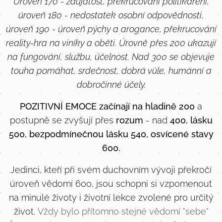
Úroveň 170 - zaujatost, překrucování politikaření,
úroveň 180 - nedostatek osobní odpovědnosti,
úroveň 190 - úroveň pýchy a arogance, překrucování
reality-hra na viníky a oběti. Úrovně přes 200 ukazují
na fungování, službu, účelnost. Nad 300 se objevuje
touha pomáhat, srdečnost, dobrá vůle, humánní a
dobročinné účely.
POZITIVNÍ EMOCE začínají na hladině 200
a
postupně se zvyšují přes
rozum
- nad
400, lásku
500, bezpodmínečnou lásku 540, osvícené stavy
60
0.
Jedinci, kteří při svém duchovním vývoji překročí
úroveň vědomí 600, jsou schopni si vzpomenout
na minulé životy i životní lekce zvolené pro určitý
život.
Vždy bylo přítomno stejné vědomí "sebe"