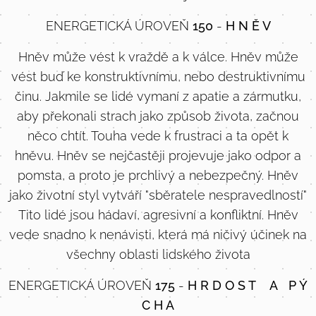
ENERGETICKÁ ÚROVEŇ
150
-
H N Ě V
Hněv může vést k vraždě a k válce. Hněv může
vést buď ke konstruktivnímu, nebo destruktivnímu
činu. Jakmile se lidé vymaní z apatie a zármutku,
aby překonali strach jako způsob života, začnou
něco chtít. Touha vede k frustraci a ta opět k
hněvu. Hněv se nejčastěji projevuje jako odpor a
pomsta, a proto je prchlivý a nebezpečný. Hněv
jako životní styl vytváří "sběratele nespravedlností"
Tito lidé jsou hádaví, agresivní a konfliktní. Hněv
vede snadno k nenávisti, která má ničivý účinek na
všechny oblasti lidského života
ENERGETICKÁ ÚROVEŇ
175
-
H R D O S T A P Ý
C H A