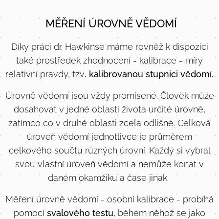
MĚŘENÍ ÚROVNĚ VĚDOMÍ
Díky práci dr. Hawkinse máme rovněž k dispozici
také prostředek zhodnocení - kalibrace - míry
relativní pravdy, tzv
. kalibrovanou stupnici vědomí.
Úrovně vědomí jsou vždy promísené. Člověk může
dosahovat v jedné oblasti života určité úrovně,
zatímco co v druhé oblasti zcela odlišné. Celková
úroveň vědomí jednotlivce je průměrem
celkového součtu různých úrovní. Každý si vybral
svou vlastní úroveň vědomí a nemůže konat v
daném okamžiku a čase jinak.
Měření úrovně vědomí - osobní kalibrace - probíhá
pomocí
svalového testu
, během něhož se jako