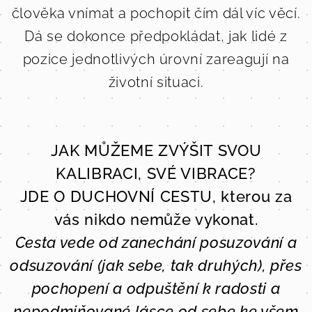
člověka vnímat a pochopit čím dál víc věcí.
Dá se dokonce předpokládat, jak lidé z
pozice jednotlivých úrovní zareagují na
životní situaci.
JAK MŮŽEME ZVÝŠIT SVOU
KALIBRACI, SVÉ VIBRACE?
JDE O DUCHOVNÍ CESTU, kterou za
vás nikdo nemůže vykonat.
Cesta vede od zanechání posuzování a
odsuzování (jak sebe, tak druhých), přes
pochopení a odpuštění k radosti a
nepodmiňované lásce od sebe ke všem