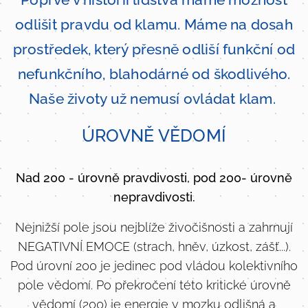
odlišit pravdu od klamu. Máme na dosah
prostředek, který přesně odliší funkční od
nefunkčního, blahodárné od škodlivého.
Naše životy už nemusí ovládat klam.
ÚROVNĚ VĚDOMÍ
Nad 200 - úrovně pravdivosti, pod 200- úrovně
nepravdivosti.
Nejnižší pole jsou nejblíže živočišnosti a zahrnují
NEGATIVNÍ EMOCE (strach, hněv, úzkost, zášť...).
Pod úrovní 200 je jedinec pod vládou kolektivního
pole vědomí. Po překročení této kritické úrovně
vědomí (200) je energie v mozku odlišná a