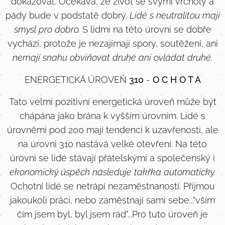
dokazovat. Očekává, že život se svými vrcholy a
pády bude v podstatě dobrý.
Lidé s neutralitou mají
smysl pro dobro.
S lidmi na této úrovni se dobře
vychází, protože je nezajímají spory, soutěžení, ani
nemají snahu obviňovat druhé ani ovládat druhé.
ENERGETICKÁ ÚROVEŇ
310
-
O C H O T A
Tato velmi pozitivní energetická úroveň může být
chápána jako brána k vyšším úrovním. Lidé s
úrovněmi pod 200 mají tendenci k uzavřenosti, ale
na úrovni 310 nastává velké otevření. Na této
úrovni se lidé stávají přátelskými a společenský i
ekonomický úspěch následuje takřka automaticky.
Ochotní lidé se netrápí nezaměstnaností. Přijmou
jakoukoli práci, nebo zaměstnají sami sebe..."vším
čím jsem byl, byl jsem rád"...Pro tuto úroveň je