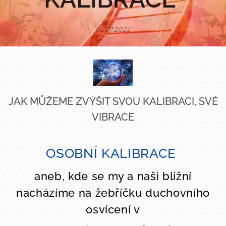
01.07.2021
JAK MŮŽEME ZVÝŠIT SVOU KALIBRACI, SVÉ
VIBRACE
OSOBNÍ KALIBRACE
aneb, kde se my a naši bližní
nacházíme na žebříčku duchovního
osvícení v