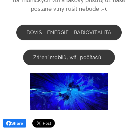
harmonických vln a takový přístroj už naše
poslané vlny rušit nebude :-).
BOVIS - ENERGIE - RADIOVITALITA
Záření mobilů, wifi, počítačů...
Share