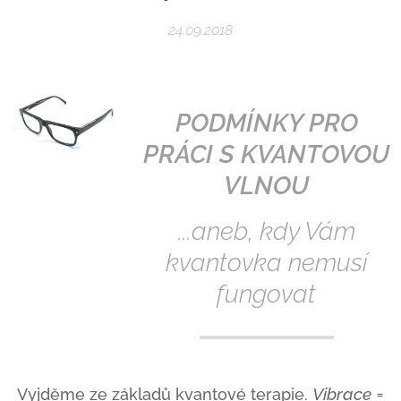
24.09.2018
PODMÍNKY PRO
PRÁCI S KVANTOVOU
VLNOU
...aneb, kdy Vám
kvantovka nemusí
fungovat
Vibrace =
Vyjděme ze základů kvantové terapie.