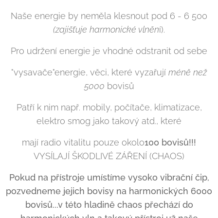
Naše energie by neměla klesnout pod 6 - 6 500
(zajišťuje harmonické vlněn
í).
Pro udržení energie je vhodné odstranit od sebe
"vysavače"energie, věci, které vyzařují
méně než
5000
bovisů
Patří k nim např. mobily, počítače, klimatizace,
elektro smog jako takový atd., které
mají radio vitalitu pouze okolo
100
bovisů
!!!
VYSÍLAJÍ ŠKODLIVÉ ZÁŘENÍ (CHAOS)
Pokud na přístroje umístíme vysoko vibrační čip,
pozvedneme jejich bovisy na harmonických 6000
bovisů...v této hladině chaos přechází do