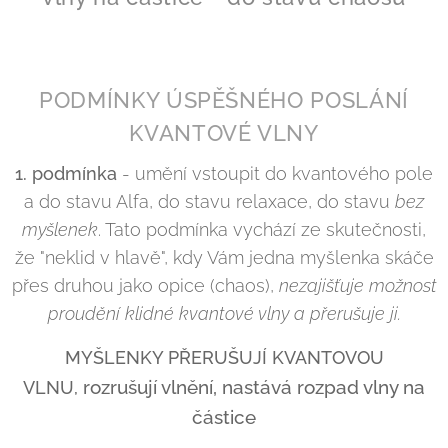
PODMÍNKY ÚSPĚŠNÉHO POSLÁNÍ
KVANTOVÉ VLNY
1. podmínka
- umění vstoupit do kvantového pole
a do stavu Alfa, do stavu relaxace, do stavu
bez
myšlenek
. Tato podmínka vychází ze skutečnosti,
že "neklid v hlavě", kdy Vám jedna myšlenka skáče
přes druhou jako opice (chaos),
nezajišťuje možnost
proudění klidné kvantové vlny a přerušuje ji.
MYŠLENKY PŘERUŠUJÍ KVANTOVOU
rozrušují vlnění, nastává rozpad vlny na
VLNU,
částice