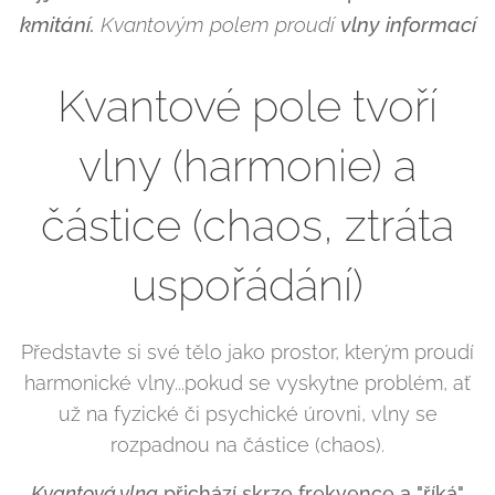
kmitání.
Kvantovým polem proudí
vlny
informací
Kvantové pole tvoří
vlny (harmonie) a
částice (chaos, ztráta
uspořádání)
Představte si své tělo jako prostor, kterým proudí
harmonické vlny...pokud se vyskytne problém, ať
už na fyzické či psychické úrovni, vlny se
rozpadnou na částice (chaos).
Kvantová vlna
přichází skrze frekvence a "říká"