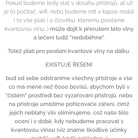
Pokud budeme tedy stát v dosahu přístrojů, ať už
je to počítač, wifi, nebo budeme mít v kapse mobil
( to vše platí i o člověku, kterému posíláme
kvantovou vlnu...)
může dojít k přerušení této vlny
a léčení tudíž "nedoběhne".
Totéž platí pro posílání kvantové vlny na dálku.
EXISTUJE ŘEŠENÍ
buď od sebe odstraníme všechny přístroje a vše
co má méně než 6000 bovisů, abychom byli v
"čistém" prostředí bez vyzařování přístrojů, nebo
na přístroje umístíme pohlcovače záření, čímž
jejich neblahý vliv eliminujeme, což naše tělo
ocení i v době, kdy nebudeme pracovat s
kvantovou vlnou (viz známe škodlivé účinky