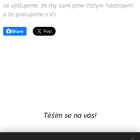
se ujišťujeme, že my sami jsme čistým "nástrojem"
a že pracujeme s VJ.
Share
Těším se na vás!