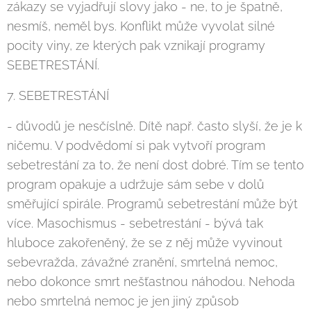
zákazy se vyjadřují slovy jako - ne, to je špatně,
nesmíš, neměl bys. Konflikt může vyvolat silné
pocity viny, ze kterých pak vznikají programy
SEBETRESTÁNÍ.
7. SEBETRESTÁNÍ
- důvodů je nesčíslně. Dítě např. často slyší, že je k
ničemu. V podvědomí si pak vytvoří program
sebetrestání za to, že není dost dobré. Tím se tento
program opakuje a udržuje sám sebe v dolů
směřující spirále. Programů sebetrestání může být
více. Masochismus - sebetrestání - bývá tak
hluboce zakořeněný, že se z něj může vyvinout
sebevražda, závažné zranění, smrtelná nemoc,
nebo dokonce smrt nešťastnou náhodou. Nehoda
nebo smrtelná nemoc je jen jiný způsob