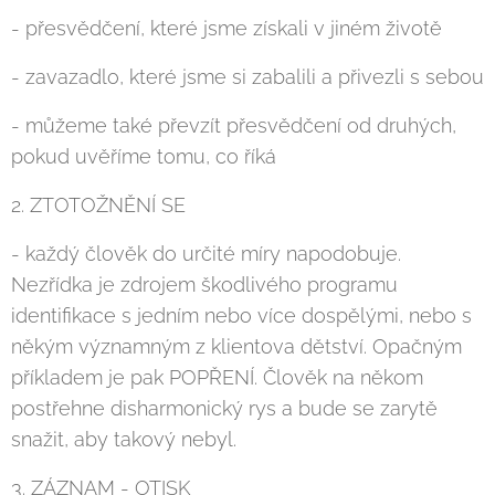
- přesvědčení, které jsme získali v jiném životě
- zavazadlo, které jsme si zabalili a přivezli s sebou
- můžeme také převzít přesvědčení od druhých,
pokud uvěříme tomu, co říká
2. ZTOTOŽNĚNÍ SE
- každý člověk do určité míry napodobuje.
Nezřídka je zdrojem škodlivého programu
identifikace s jedním nebo více dospělými, nebo s
někým významným z klientova dětství. Opačným
příkladem je pak POPŘENÍ. Člověk na někom
postřehne disharmonický rys a bude se zarytě
snažit, aby takový nebyl.
3. ZÁZNAM - OTISK