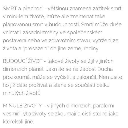
SMRT a přechod - většinou znamená zážitek smrti
v minulém životě, může ale znamenat také
plánovanou smrt v budoucnosti. Smrtí může duše
vnímat i zásadní změny ve společenském
postavení nebo ve zdravotním stavu, vytržení ze
života a "přesazení" do jiné země, rodiny.
BUDOUCÍ ŽIVOT - takové životy se žijí v jiných
dimenzích planet. Jakmile se na žádost Ducha
prozkoumá, může se vyčistit a zakončit. Nemusíte
ho již dále prožívat a stane se součástí celku
minulých životů.
MINULÉ ŽIVOTY - v jiných dimenzích, paralerní
vesmír. Tyto životy se zkoumají a čistí stejně jako
kterékoli jiné.