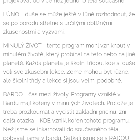
projevovat do více než jednoho těla současně.
LŮNO - duše se může ještě v lůně rozhodnout, že
se po porodu střetne s určitými obtížnými
zkušenostmi a výzvami.
MINULÝ ŽIVOT - tento program mohl vzniknout v
minulém životě, který probíhal na této nebo na jiné
planetě. Každá planeta je školní třídou, kde si duše
volí své zkušební lekce. Země mohou být různé,
ale školní třídy a lekce si jsou velmi podobné.
BARDO - čas mezi životy. Programy vzniklé v
Bardu mají kořeny v minulých životech. Protože je
třeba prozkoumat a vyčistit základní příčinu, zní
další otázka - KDE vznikl kořen tohoto programu.
Než jsme se inkarnovali do současného těla,
pobývali jsme v bardu. Setkali jsme se s RADOU