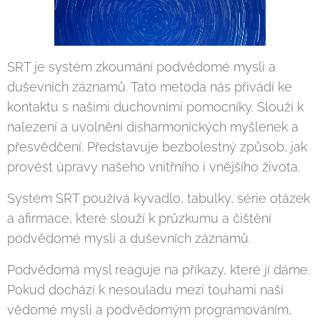
SRT je systém zkoumání podvědomé mysli a
duševních záznamů. Tato metoda nás přivádí ke
kontaktu s našimi duchovními pomocníky. Slouží k
nalezení a uvolnění disharmonických myšlenek a
přesvědčení. Představuje bezbolestný způsob, jak
provést úpravy našeho vnitřního i vnějšího života.
Systém SRT používá kyvadlo, tabulky, série otázek
a afirmace, které slouží k průzkumu a čištění
podvědomé mysli a duševních záznamů.
Podvědomá mysl reaguje na příkazy, které jí dáme.
Pokud dochází k nesouladu mezi touhami naší
vědomé mysli a podvědomým programováním,