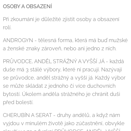
OSOBY A OBSAZENÍ
Při zkoumání je důležité zjistit osoby a obsazení
rolí.
ANDROGYN - tělesná forma, která má buď mužské
a ženské znaky zároveň, nebo ani jedno z nich.
PRŮVODCE, ANDĚL STRÁŽNÝ A VYŠŠÍ JÁ - každá
duše má 3 stálé výbory, které ní pracují. Nazývají
se průvodce, anděl strážný a vyšší já. Každý výbor
se může skládat z jednoho či více duchovních
bytostí. Úkolem anděla strážného je chránit duši
před bolestí.
CHERUBÍN A SERAT - druhy andělů, a když nám
vyjdou v minulém životě jako zúčastnění, obvykle