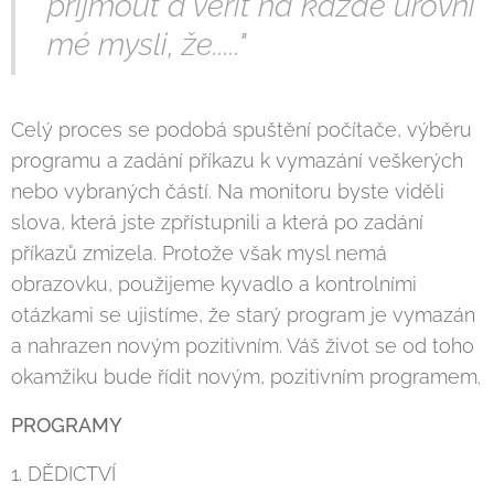
přijmout a věřit na každé úrovni
mé mysli, že....."
Celý proces se podobá spuštění počítače, výběru
programu a zadání příkazu k vymazání veškerých
nebo vybraných částí. Na monitoru byste viděli
slova, která jste zpřístupnili a která po zadání
příkazů zmizela. Protože však mysl nemá
obrazovku, použijeme kyvadlo a kontrolními
otázkami se ujistíme, že starý program je vymazán
a nahrazen novým pozitivním. Váš život se od toho
okamžiku bude řídit novým, pozitivním programem.
PROGRAMY
1. DĚDICTVÍ