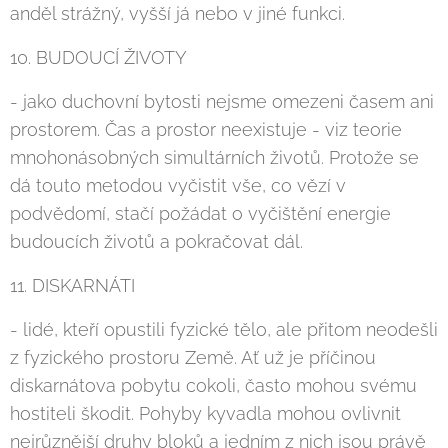
anděl strážný, vyšší já nebo v jiné funkci.
10. BUDOUCÍ ŽIVOTY
- jako duchovní bytosti nejsme omezeni časem ani
prostorem. Čas a prostor neexistuje - viz teorie
mnohonásobných simultárních životů. Protože se
dá touto metodou vyčistit vše, co vězí v
podvědomí, stačí požádat o vyčištění energie
budoucích životů a pokračovat dál.
11. DISKARNÁTI
- lidé, kteří opustili fyzické tělo, ale přitom neodešli
z fyzického prostoru Země. Ať už je příčinou
diskarnátova pobytu cokoli, často mohou svému
hostiteli škodit. Pohyby kyvadla mohou ovlivnit
nejrůznější druhy bloků a jedním z nich jsou právě