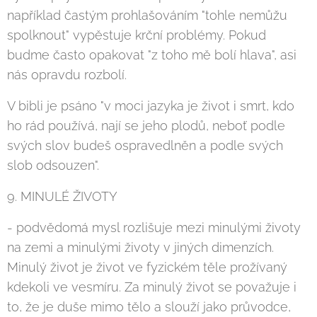
například častým prohlašováním "tohle nemůžu
spolknout" vypěstuje krční problémy. Pokud
budme často opakovat "z toho mě bolí hlava", asi
nás opravdu rozbolí.
V bibli je psáno "v moci jazyka je život i smrt, kdo
ho rád používá, nají se jeho plodů, neboť podle
svých slov budeš ospravedlněn a podle svých
slob odsouzen".
9. MINULÉ ŽIVOTY
- podvědomá mysl rozlišuje mezi minulými životy
na zemi a minulými životy v jiných dimenzích.
Minulý život je život ve fyzickém těle prožívaný
kdekoli ve vesmíru. Za minulý život se považuje i
to, že je duše mimo tělo a slouží jako průvodce,