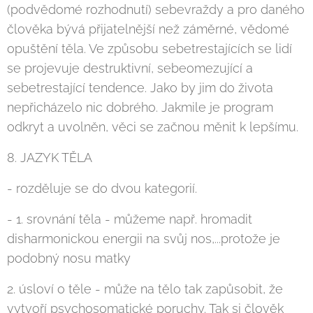
(podvědomé rozhodnutí) sebevraždy a pro daného
člověka bývá přijatelnější než záměrné, vědomé
opuštění těla. Ve způsobu sebetrestajících se lidí
se projevuje destruktivní, sebeomezující a
sebetrestající tendence. Jako by jim do života
nepřicházelo nic dobrého. Jakmile je program
odkryt a uvolněn, věci se začnou měnit k lepšímu.
8. JAZYK TĚLA
- rozděluje se do dvou kategorií.
- 1. srovnání těla - můžeme např. hromadit
disharmonickou energii na svůj nos,...protože je
podobný nosu matky
2. úsloví o těle - může na tělo tak zapůsobit, že
vytvoří psychosomatické poruchy. Tak si člověk