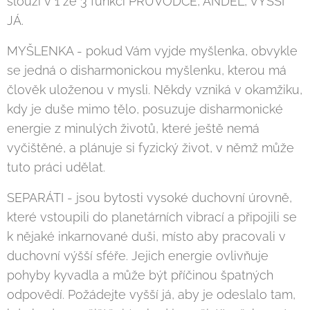
slouží v 1 ze 3 funkcí PRŮVODCE, ANDĚL, VYŠŠÍ
JÁ.
MYŠLENKA - pokud Vám vyjde myšlenka, obvykle
se jedná o disharmonickou myšlenku, kterou má
člověk uloženou v mysli. Někdy vzniká v okamžiku,
kdy je duše mimo tělo, posuzuje disharmonické
energie z minulých životů, které ještě nemá
vyčištěné, a plánuje si fyzický život, v němž může
tuto práci udělat.
SEPARÁTI - jsou bytosti vysoké duchovní úrovně,
které vstoupili do planetárních vibrací a připojili se
k nějaké inkarnované duši, místo aby pracovali v
duchovní výšší sféře. Jejich energie ovlivňuje
pohyby kyvadla a může být příčinou špatných
odpovědí. Požádejte vyšší já, aby je odeslalo tam,