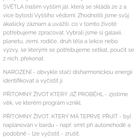
SVĚTLA (naším vyšším já), která se skládá ze 2 a
více bytostí Vyššího vědomí. Zhodnotili jsme svůj
akašický záznam a uvážili, co v tomto životě
potřebujeme zpracovat. Vybrali jsme si galaxii,
planetu, zemi, rodiče, druh těla a lekce nebo
výzvy, se kterými se potřebujeme setkat, poučit se
z nich, překonat.
NAROZENÍ - obvykle stačí disharmonickou energii
identifikovat a vyčistit ji.
PŘÍTOMNÝ ŽIVOT KTERÝ JIŽ PROBĚHL - zjistíme
věk, ve kterém program vznikl.
PŘÍTOMNÝ ŽIVOT, KTERÝ MÁ TEPRVE PŘIJÍT - byl
naplánován v bardu - např. smrt při autonehodě a
podobně - lze vyčistit - zrušit.