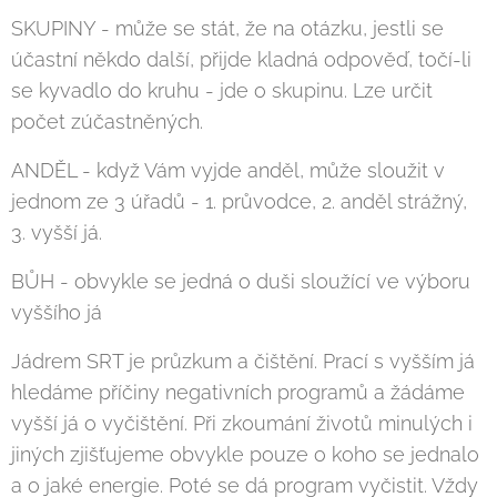
SKUPINY - může se stát, že na otázku, jestli se
účastní někdo další, přijde kladná odpověď, točí-li
se kyvadlo do kruhu - jde o skupinu. Lze určit
počet zúčastněných.
ANDĚL - když Vám vyjde anděl, může sloužit v
jednom ze 3 úřadů - 1. průvodce, 2. anděl strážný,
3. vyšší já.
BŮH - obvykle se jedná o duši sloužící ve výboru
vyššího já
Jádrem SRT je průzkum a čištění. Prací s vyšším já
hledáme příčiny negativních programů a žádáme
vyšší já o vyčištění. Při zkoumání životů minulých i
jiných zjišťujeme obvykle pouze o koho se jednalo
a o jaké energie. Poté se dá program vyčistit. Vždy