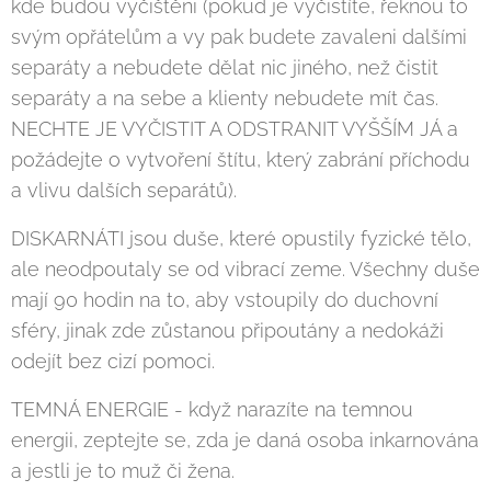
kde budou vyčištěni (pokud je vyčistíte, řeknou to
svým opřátelům a vy pak budete zavaleni dalšími
separáty a nebudete dělat nic jiného, než čistit
separáty a na sebe a klienty nebudete mít čas.
NECHTE JE VYČISTIT A ODSTRANIT VYŠŠÍM JÁ a
požádejte o vytvoření štítu, který zabrání příchodu
a vlivu dalších separátů).
DISKARNÁTI jsou duše, které opustily fyzické tělo,
ale neodpoutaly se od vibrací zeme. Všechny duše
mají 90 hodin na to, aby vstoupily do duchovní
sféry, jinak zde zůstanou připoutány a nedokáži
odejít bez cizí pomoci.
TEMNÁ ENERGIE - když narazíte na temnou
energii, zeptejte se, zda je daná osoba inkarnována
a jestli je to muž či žena.