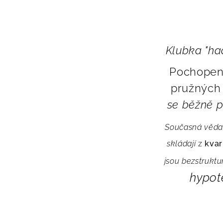
Klubka "ha
Pochopení
pružných 
se běžně p
Současná věda v
skládají
z
kvar
jsou bezstruktur
hypot