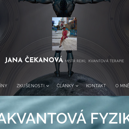
JANA
ČEKANOVÁ
MISTR REIKI, KVANTOVÁ TERAPIE
ÍNY
ZKUŠENOSTI
ČLÁNKY
KONTAKT
O MN
AKVANTOVÁ
FYZI