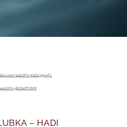
tube.com/watch?v=KzD43rjoyFc
/watch?v=jlbCikPFVMY
LUBKA – HADI