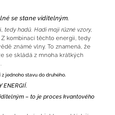
elné se stane viditelným.
í,
tedy hadů.
Hadi mají různé vzory,
Z kombinací těchto energií, tedy
 vědě známé vlny. To znamená, že
tože se skládá z mnoha krátkých
ů.
í z jednoho stavu do druhého.
 ENERGIÍ.
viditelným – to je proces kvantového