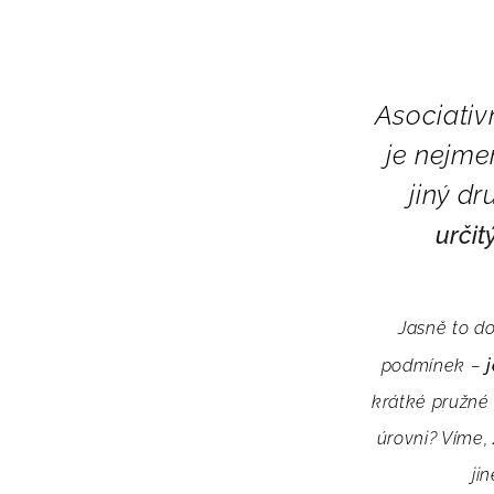
Asociativ
je nejme
jiný dr
určit
Jasně to d
podmínek –
krátké pružné 
úrovni? Víme, 
ji