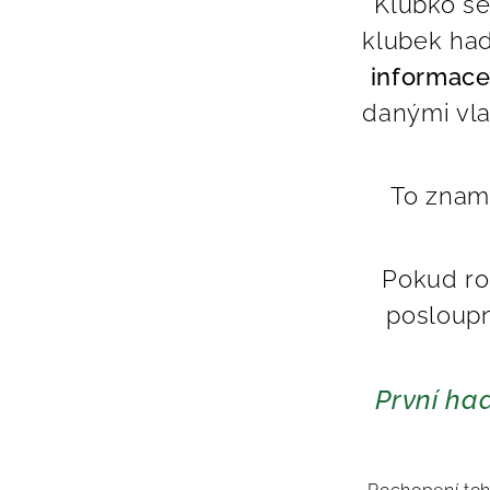
Klubko se
klubek had
informace
danými vla
To znam
Pokud ro
posloupn
První ha