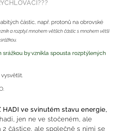
RYCHLOVAČI???
bitých částic, např. protonů na obrovské
znik a rozptyl mnohem větších části
c
s mnohem větší
srážkou.
ch srážkou by vznikla spousta rozptýlených
.
vysvětlit.
O.
ADI ve svinutém stavu energie,
 hadi, jen ne ve stočeném, ale
 2 částice, ale společně s nimi se