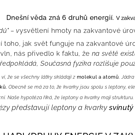
Dnešní věda zná 6 druhů energií.
V zakva
dů" – v
ysvětlení hmoty na zakvantové úrov
 toho, jak svět funguje na zakvantové úro
vln, nás přivedlo k faktu, že
na světě exis
ředpokládá, Současná fyzika rozlišuje pouze
í, že se všechny látky skládají z
molekul a atomů
.
Jádra
ků.
Obecně se má za to, že kvarky jsou spolu s leptony, e
ní. Naše hypotéza říká, že leptony a kvarky mají strukturu. S
ézy představují leptony a kvarky
svinutý