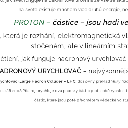
, jak svět funguje na zakvantové úrovni a že vše se sklád
na světě existuje mnohem více druhů energie, n
PROTON –
částice – jsou hadi v
 která je rozhání, elektromagnetická vln
stočeném, ale v lineárním st
ětlení, jak funguje hadronový urychlovač
HADRONOVÝ URYCHLOVAČ
– nejvýkonnějš
rychlovač
(
Large Hadron Collider – LHC
; doslovný překlad
Velký ha
0. září
2008
.
Přístroj urychluje dva paprsky částic proti sobě
rychlostí
částic, které jsou poté předmětem vědeckého stu