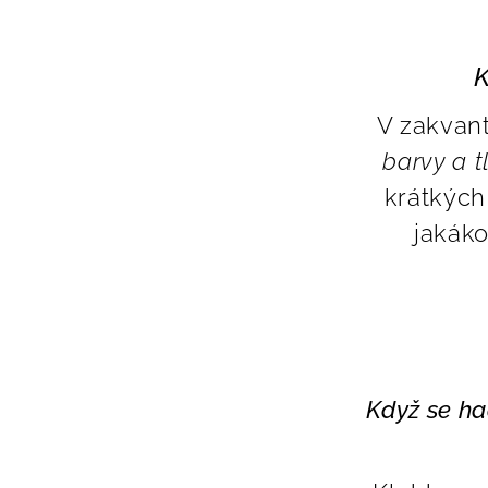
K
V zakvan
barvy a t
krátkých
jakáko
Když se ha