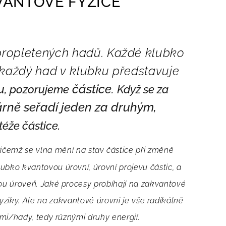
VANTOVÉ FYZICE
 propletených hadů.
Každé klubko
ž každý had v klubku představuje
u,
částice.
pozorujeme
Když se za
árně seřadí jeden za druhým,
téže částice.
ičemž se vlna mění na stav částice při změně
ubko kvantovou úrovní, úrovní projevu částic, a
vou úroveň. Jaké procesy probíhají na zakvantové
fyziky. Ale na zakvantové úrovni je vše radikálně
mi/hady, tedy různými druhy energií.