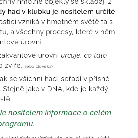
chny hmotné objekty se skládají z
ý had v klubku je nositelem určité
částici vzniká v hmotném světě ta s
tu, a všechny procesy, které v něm
antové úrovni.
 zakvantové úrovni
určuje, co tato
 zvíře..
nebo člověka?
pak se všichni hadi seřadí v přísné
á. Stejně jako v DNA, kde je každý
stě.
 Je nositelem informace o celém
 programu.