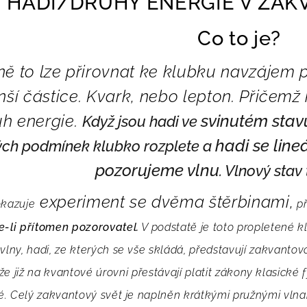
HADI/DRUHY ENERGIE V ZAK
Co to je?
ně to lze přirovnat ke klubku navzájem
nší částice. Kvark, nebo lepton. Přičem
uh energie.
svinutém stav
Když jsou hadi ve
hadi se line
ých podmínek klubko rozplete a
pozorujeme vlnu
. Vlnový stav 
experiment se dvěma štěrbinami,
okazuje
př
je-li přítomen pozorovatel.
V podstatě je toto propletené kl
vlny, hadi, ze kterých se vše skládá, představují zakvanto
že již na kvantové úrovni přestávají platit zákony klasické 
né. Celý zakvantový svět je naplněn krátkými pružnými vlna