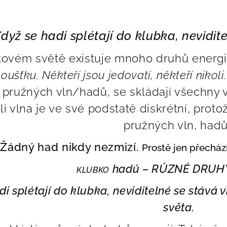
dyž se hadi splétají do klubka, nevidit
tovém světě existuje mnoho druhů energi
loušťku. Někteří jsou jedovatí, někteří nikoli.
 pružných vln/hadů, se skládají všechny
li vlna je ve své podstatě diskrétní, pro
pružných vln, had
Žádný had nikdy nezmizí.
Prostě jen přecház
hadů – RŮZNÉ DRUHY
KLUBKO
di splétají do klubka, neviditelné se stává 
světa.