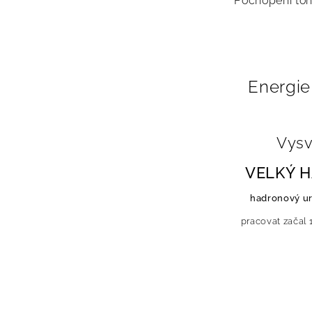
Pochopení toho
Energie,
Vysv
VELKÝ 
hadronový u
pracovat začal 1