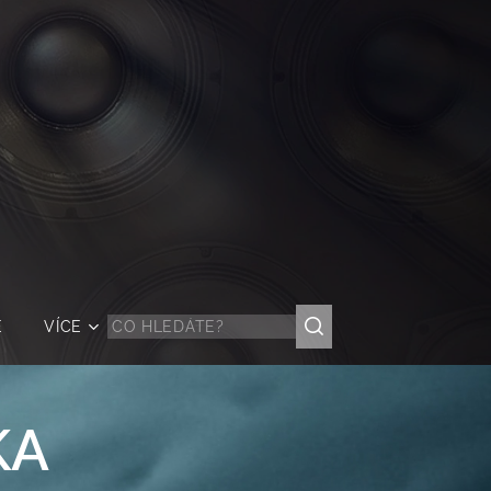
Ě
VÍCE
KA