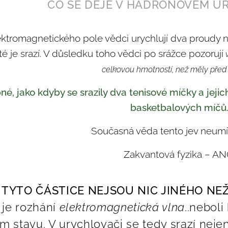
CO SE DĚJE V HADRONOVÉM U
ktromagnetického pole vědci urychlují dva proudy na
té je srazí. V důsledku toho vědci po srážce pozorují
v
celkovou hmotností, než měly před 
né, jako kdyby se srazily dva tenisové míčky a jeji
basketbalových míčů
Současná věda tento jev neumí 
Zakvantová fyzika – AN
TYTO ČÁSTICE NEJSOU NIC JINÉHO NEŽ H
 je rozhání
elektromagnetická vlna
..neboli
m stavu. V urychlovači se tedy srazí nejen