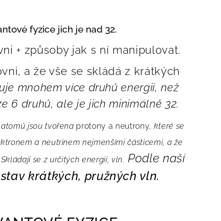
ntové fyzice jich je nad 32.
ni + způsoby jak s ní manipulovat.
vni, a že vše se skládá z krátkých
tuje mnohem více druhů energií, než
 6 druhů, ale je jich minimálně 32.
 atomů jsou tvořena
protony a neutrony
, které se
lektronem a neutrinem nejmenšími částicemi, a že
Podle naší
kládají se z určitých energií, vln.
 stav krátkých, pružných vln.