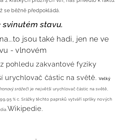
á z krátkých pružných vln, nás přivedlo k faktu:
ež se běžně předpokládá.
e svinutém stavu.
a...to jsou také hadi, jen ne ve
avu - vlnovém
 z pohledu zakvantové fyziky
í urychlovač částic na světě.
Velký
dronový srážeč
) je největší
urychlovač částic
na světě,
99,95
%
c
. Srážky těchto paprsků vytváří spršky nových
Wikipedie.
dia.