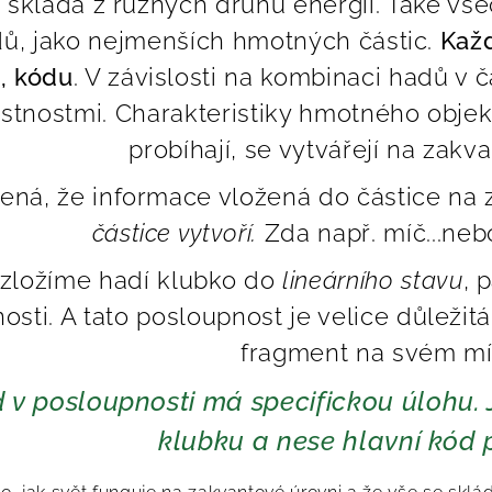
 skládá z různých druhů energií. Také vše
ů, jako nejmenších hmotných částic.
Každ
, kódu
. V závislosti na kombinaci hadů v 
stnostmi. Charakteristiky hmotného objek
probíhají, se vytvářejí na zakv
ená, že informace vložená do částice na
částice vytvoří.
Zda např. míč...nebo
zložíme hadí klubko do
lineárního stavu
, 
osti. A tato posloupnost je velice důležit
fragment na svém mí
d v posloupnosti má specifickou úlohu.
klubku a nese hlavní kód