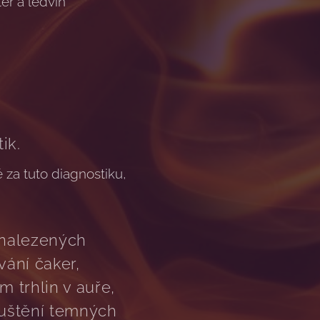
ter a ledvin
ik.
 za tuto diagnostiku,
nalezených
ání čaker,
 trhlin v auře,
puštění temných