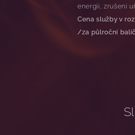
energií, zrušení uř
Cena služby v roz
/za půlroční balí
S