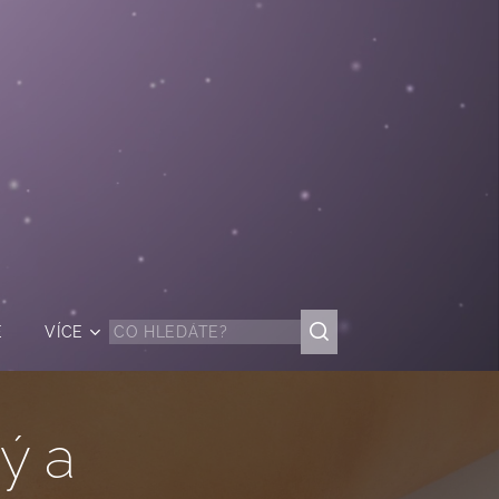
Ě
VÍCE
ý a