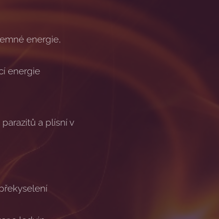
 temné energie,
cí energie
arazitů a plísní v
překyselení