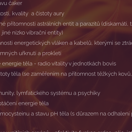
avu čaker
osti, kvality a čistoty aury
é přítomnosti astrálních entit a parazitů (diskarnáti,
jiné nízko vibrační entity)
nosti energetických vláken a kabelů, kterými se ztrá
mných uřknutí a prokletí
energie těla - radio vitality v jednotkách bovis
oty těla (se zaměřením na přítomnost těžkých kovů, p
munity, lymfatického systému a psychiky
otáčení energie těla
mocysteinu a stavu pH těla (s důrazem na odhalení 