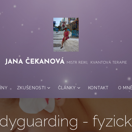
JANA
ČEKANOVÁ
MISTR REIKI, KVANTOVÁ TERAPIE
ÍNY
ZKUŠENOSTI
ČLÁNKY
KONTAKT
O MN
dyguarding - fyzick