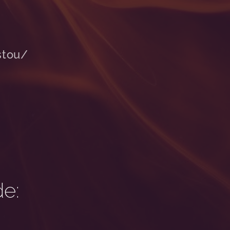
stou/
e: