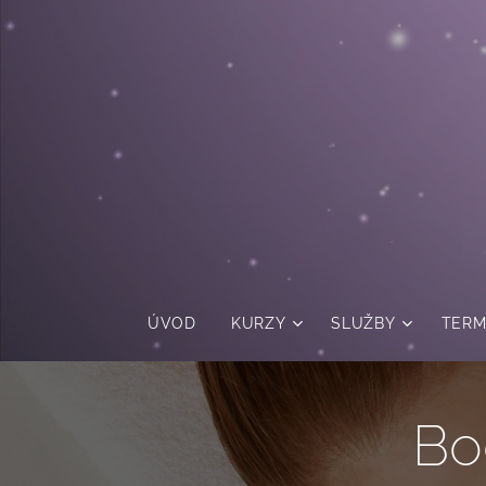
ÚVOD
KURZY
SLUŽBY
TERM
Bo