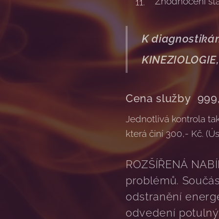
Zhodnocení stav
K diagnostiká
KINEZIOLOGIE
Cena služby 999
Jednotlivá kontrola t
která činí 300,- Kč. (Ú
ROZŠÍŘENÁ NABÍD
problémů. Součás
odstranění energe
odvedení potulnýc