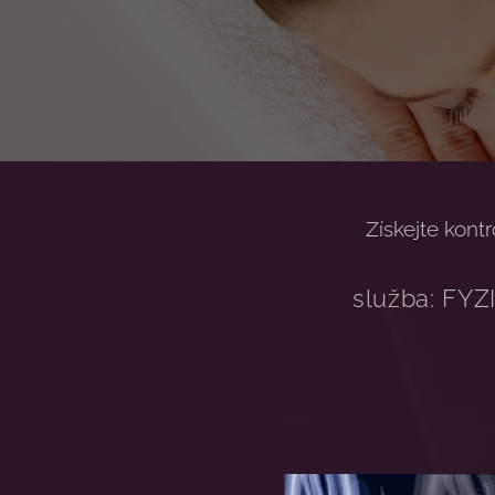
Získejte kontr
služba: F