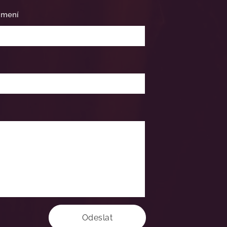
jmení
Odeslat