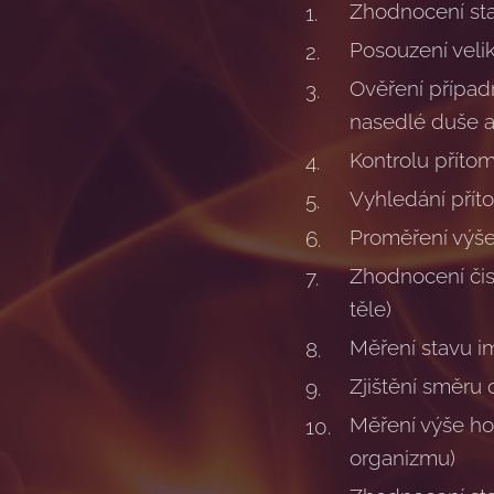
Zhodnocení st
Posouzení velik
Ověření případn
nasedlé duše a 
Kontrolu přítom
Vyhledání příto
Proměření výše 
Zhodnocení čist
těle)
Měření stavu i
Zjištění směru 
Měření výše ho
organizmu)