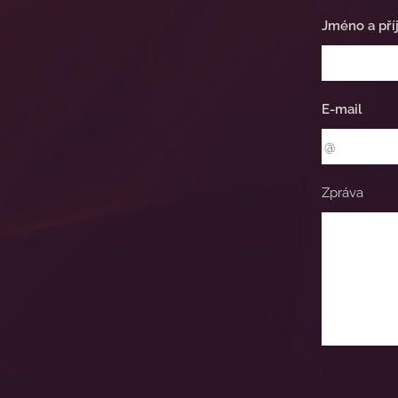
Jméno a pří
E-mail
Zpráva