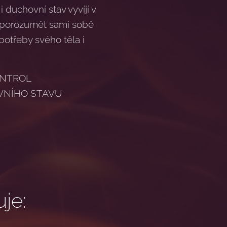
i duchovní stav vyvíjí v
e porozumět sami sobě
potřeby svého těla i
ONTROL
VNÍHO STAVU
je: