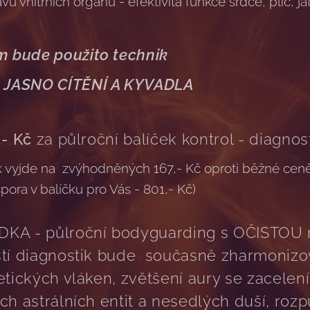
u vnitřních orgánů - efektivita funkce srdce, plic, ja
m bude použito technik
, JASNO CÍTĚNÍ A KYVADLA
,- Kč
za půlroční balíček kontrol - diagnost
ak vyjde na zvýhodněných 167,- Kč oproti běžné ceně
spora v balíčku pro Vás - 801,- Kč)
KA - půlroční bodyguarding s OČISTOU 
tí diagnostik bude současně zharmonizov
tických vláken, zvětšení aury se zacelením
h astrálních entit a nesedlých duší, roz