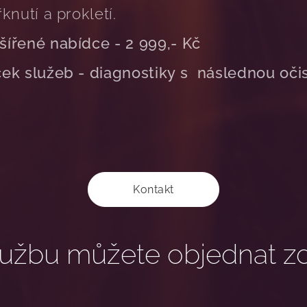
knutí a prokletí.
šířené nabídce - 2 999,- Kč
ček služeb - diagnostiky s následnou oči
Kontakt
lužbu můžete objednat zd