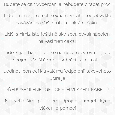
Budete se cítit vyčerpaní a nebudete chápat proč.
Lidé, s nimiž jste měli sexuální vztah, jsou obvykle
navázáni na Vaši druhou-sakrální čakru.
Lidé, s nimiž jste řešili nějaký spor, bývají napojeni
na Vaši třetí čakru.
Lidé, s jejichž ztrátou se nemůžete vyrovnat, jsou
spojeni s Vaší čtvrtou-srdeční čakrou atd..
Jedinou pomocí k trvalému "odpojení" takovéhoto
upíra je
PŘERUŠENÍ ENERGETICKÝCH VLÁKEN-KABELŮ.
Nejrychlejším způsobem odpojení energetických
vláken je pomocí