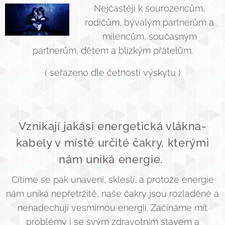
Nejčastěji k sourozencům,
rodičům, bývalým partnerům a
milencům, současným
partnerům, dětem a blízkým přátelům.
( seřazeno dle četnosti výskytu )
Vznikají jakási energetická vlákna-
kabely v místě určité čakry, kterými
nám uniká energie.
Cítíme se pak unavení, skleslí, a protože energie
nám uniká nepřetržitě, naše čakry jsou rozladěné a
nenadechují vesmírnou energii. Začínáme mít
problémy i se svým zdravotním stavem a