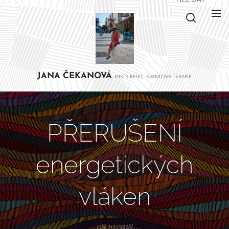
JANA
ČEKANOVÁ
MISTR REIKI, KVANTOVÁ TERAPIE
PŘERUŠENÍ
energetických
vláken
08.10.2018