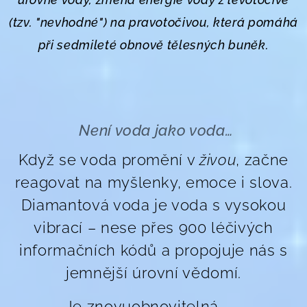
(tzv. "nevhodné") na pravotočivou, která pomáhá
při sedmileté obnově tělesných buněk.
💎
Není voda jako voda…
💎
Když se voda promění v
živou
, začne
reagovat na myšlenky, emoce i slova.
Diamantová voda je voda s vysokou
vibrací – nese přes 900 léčivých
informačních kódů a propojuje nás s
jemnější úrovní vědomí.
Je znovuobnovitelná 💧