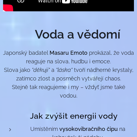
🌊
Voda a vědomí
Japonský badatel
Masaru Emoto
prokázal, že voda
reaguje na slova, hudbu i emoce.
Slova jako
"děkuji"
a
"láska"
tvoří nádherné krystaly,
zatímco zlost a posměch vytvářejí chaos.
Stejně tak reagujeme i my – vždyť jsme také
vodou.
Jak zvýšit energii vody
💎
Umístěním
vysokovibračního čipu
na