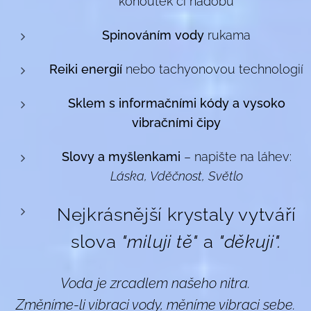
kohoutek či nádobu
Spinováním vody
rukama
Reiki energií
nebo tachyonovou technologií
Sklem s informačními kódy
a vysoko
vibračními čipy
Slovy a myšlenkami
– napište na láhev:
Láska, Vděčnost, Světlo
Nejkrásnější krystaly vytváří
slova
"miluji tě"
a
"děkuji".
Voda je zrcadlem našeho nitra.
Změníme-li vibraci vody, měníme vibraci sebe.