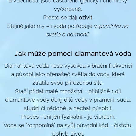
a vděčností, jsou často energeticky i chemicky
vyčerpané.
Přesto se dají
oživit
.
Stejně jako my – i voda potřebuje
vzpomínku na
světlo a harmonii
.
💧
Jak může pomoci diamantová voda
Diamantová voda nese vysokou vibrační frekvenci
a působí jako přenašeč světla do vody, která
ztratila svou přirozenou sílu.
Stačí přidat malé množství – přibližně 1 díl
diamantové vody do 9 dílů vody v prameni, sudu,
studni či nádobě, a nechat působit.
Proces není jen fyzikální – je vibrační.
Voda se "rozpomíná" na svůj původní kód – čistotu,
pohyb, život.