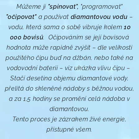
Můžeme ji
"spinovat",
"programovat"
"očipovat"
a používat
diamantovou vodu
–
vodu, která sama o sobě vibruje kolem
10
000 bovisů
. Očipováním se její bovisová
hodnota může rapidně zvýšit – dle velikosti
použitého čipu buď na džbán, nebo také na
vodovodní baterii – viz ukázka vlivu čipu –
Stačí desetina objemu diamantové vody,
přelitá do skleněné nádoby s běžnou vodou,
a za 1,5 hodiny se promění celá nádoba v
diamantovou.
Tento proces je zázrakem živé energie,
přístupné všem.