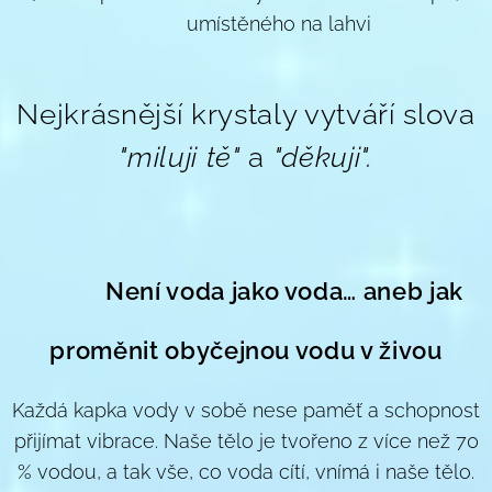
umístěného na lahvi
Nejkrásnější krystaly vytváří slova
"miluji tě"
a
"děkuji".
🌊
Není voda jako voda… aneb jak
proměnit obyčejnou vodu v živou
Každá kapka vody v sobě nese paměť a schopnost
přijímat vibrace. Naše tělo je tvořeno z více než 70
% vodou, a tak vše, co voda cítí, vnímá i naše tělo.