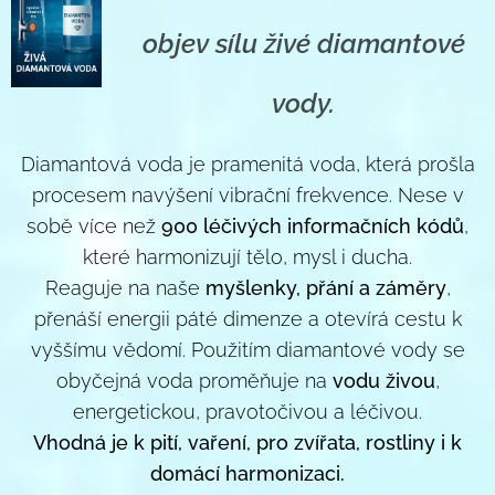
objev sílu živé diamantové
vody.
Diamantová voda je pramenitá voda, která prošla
procesem navýšení vibrační frekvence. Nese v
sobě více než
900 léčivých informačních kódů
,
které harmonizují tělo, mysl i ducha.
Reaguje na naše
myšlenky, přání a záměry
,
přenáší energii páté dimenze a otevírá cestu k
vyššímu vědomí. Použitím diamantové vody se
obyčejná voda proměňuje na
vodu živou
,
energetickou, pravotočivou a léčivou.
Vhodná je k pití, vaření, pro zvířata, rostliny i k
domácí harmonizaci.