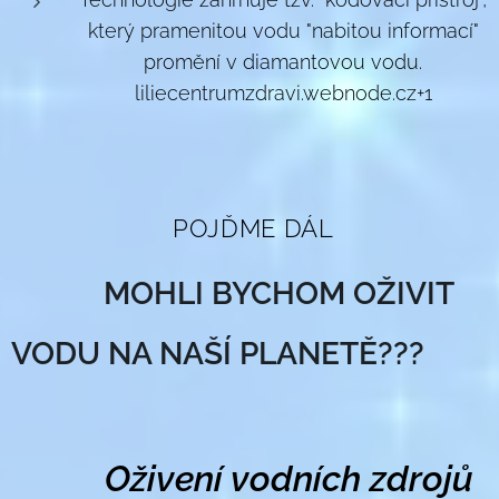
který pramenitou vodu "nabitou informací"
promění v diamantovou vodu.
liliecentrumzdravi.webnode.cz+1
🌀 POJĎME DÁL
🌀
🌊
MOHLI BYCHOM OŽIVIT
🌊
VODU NA NAŠÍ PLANETĚ???
💎
Oživení vodních zdrojů