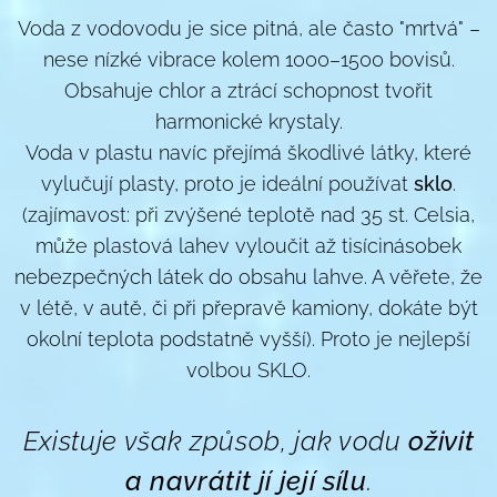
Voda z vodovodu je sice pitná, ale často "mrtvá" –
nese nízké vibrace kolem 1000–1500 bovisů.
Obsahuje chlor a ztrácí schopnost tvořit
harmonické krystaly.
Voda v plastu navíc přejímá škodlivé látky, které
vylučují plasty, proto je ideální používat
sklo
.
(zajímavost: při zvýšené teplotě nad 35 st. Celsia,
může plastová lahev vyloučit až tisícinásobek
nebezpečných látek do obsahu lahve. A věřete, že
v létě, v autě, či při přepravě kamiony, dokáte být
okolní teplota podstatně vyšší). Proto je nejlepší
volbou SKLO.
Existuje však způsob, jak vodu
oživit
a navrátit jí její sílu
.