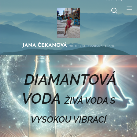
JANA
ČEKANOVÁ
MISTR REIKI, KVANTOVÁ TERAPIE
DIAMANTOVÁ
VODA
ŽIVÁ VODA S
VYSOKOU VIBRACÍ
13.11.2025