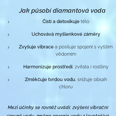
Jak působí diamantová voda
💠
Čistí a detoxikuje
tělo
Uchovává myšlenkové záměry
Zvyšuje vibrace
a posiluje spojení s vyšším
vědomím
Harmonizuje prostředí
, zvířata i rostliny
Změkčuje tvrdou vodu
, snižuje obsah
chloru
Mezi účinky se rovněž uvádí: zvýšení vibrační
úrovně vody, změna energie vody z levotočivé