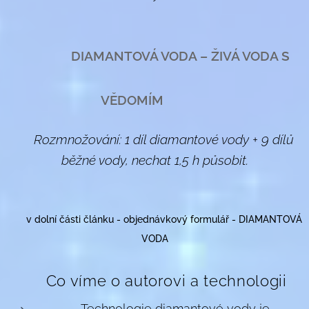
💎
DIAMANTOVÁ VODA – ŽIVÁ VODA S
💎
VĚDOMÍM
Rozmnožování: 1 díl diamantové vody + 9 dílů
🌀
běžné vody, nechat 1,5 h působit.
📩
v dolní části článku - objednávkový formulář - DIAMANTOVÁ
VODA
🌟 Co víme o autorovi a technologii
Technologie diamantové vody je