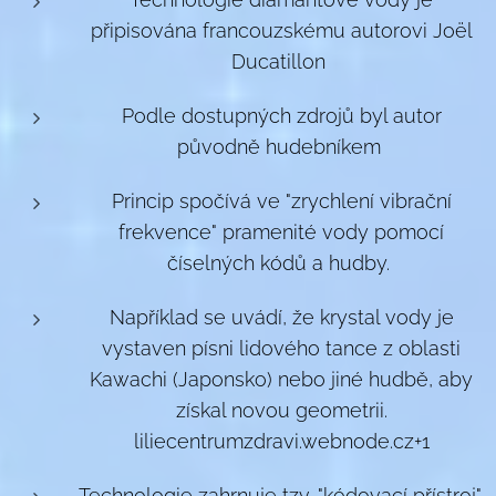
připisována francouzskému autorovi Joël
Ducatillon
Podle dostupných zdrojů byl autor
původně hudebníkem
Princip spočívá ve "zrychlení vibrační
frekvence" pramenité vody pomocí
číselných kódů a hudby.
Například se uvádí, že krystal vody je
vystaven písni lidového tance z oblasti
Kawachi (Japonsko) nebo jiné hudbě, aby
získal novou geometrii.
liliecentrumzdravi.webnode.cz+1
Technologie zahrnuje tzv. "kódovací přístroj",