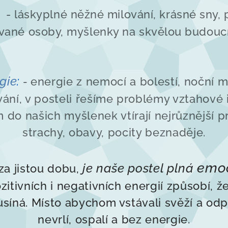
- láskyplné něžné milování, krásné sny, 
vané osoby, myšlenky na skvělou budoucno
gie
:
-
energie z nemocí a bolestí, noční m
ání, v posteli řešíme problémy vztahové i
 do našich myšlenek vtírají nejrůznější p
strachy, obavy, pocity beznaděje.
emoč
je naše postel plná
za jistou dobu,
zitivních i negativních energií způsobí, 
usíná. Místo abychom vstávali svěží a od
nevrlí, ospalí a bez energie.