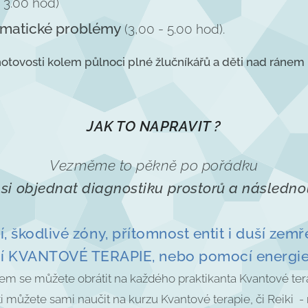
- 3.00 hod)
stmatické problémy
(3,00 - 5.00 hod).
otovosti kolem půlnoci plné žlučníkářů a děti nad ránem 
J
AK TO NAPRAVIT
?
Vezměme to pěkně po pořádku
si objednat diagnostiku prostorů a následno
, škodlivé zóny, přítomnost entit i duší zemře
 KVANTOVÉ TERAPIE, nebo pomocí energie 
em se můžete obrátit na každého praktikanta Kvantové tera
i můžete sami naučit na kurzu Kvantové terapie, či Reiki -