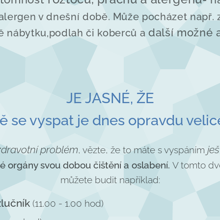
lergen v dnešní době. Může pocházet např. z
další možné 
bě nábytku,podlah či koberců a
JE JASNÉ, ŽE
ně se vyspat je dnes opravdu velic
dravotní problém
ješ
, vězte, že to máte s vyspáním
vé orgány svou dobou čištění a oslabení.
V tomto dv
můžete budit například:
žlučník
(11.00 - 1.00 hod)