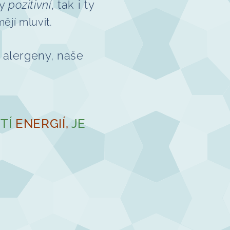
ty
pozitivní
, tak i ty
ějí mluvit.
 alergeny, naše
ITÍ
ENERGIÍ,
JE