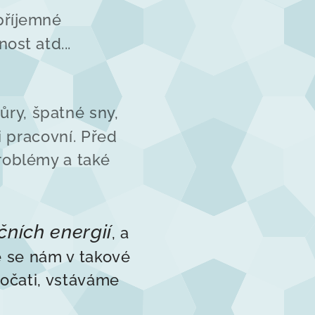
příjemné
st atd...
ůry, špatné sny,
 pracovní. Před
roblémy a také
ních energií
, a
že se nám v takové
počati, vstáváme