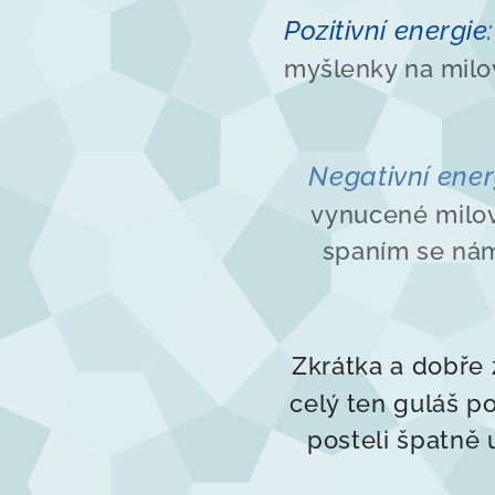
Pozitivní energie
:
myšlenky na milo
Negativní ener
vynucené milov
spaním se nám
Zkrátka a dobře 
celý ten guláš po
posteli špatně 