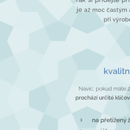
je
až moc častým a
při výro
kvalit
z
Navíc, pokud máte
prochází určité klíčo
na přetížený 