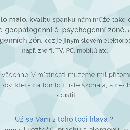
lo málo
, kvalitu spánku nám může také o
é geopatogenní či psychogenní zóně,
a
genních zón
,
což je jiným slovem elektor
např. z wifi, TV, PC, mobilů atd.
í všechno. V místnosti můžeme mít příto
by, která na tomto místě skonala, a nechc
opustit
Už se Vám z toho točí hlava ?
roztočů, prachu a alergenů
řítomnost
- n