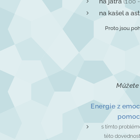
na játra
(1.00 
na kašel a a
Proto jsou poh
Můžete 
Energie z emocí
pomocí
s tímto problém
této dovednost