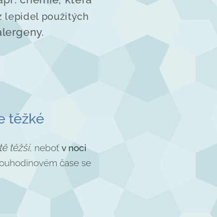
 lepidel použitých
alergeny.
e těžké
tě těžší,
neboť
v noci
ouhodinovém čase se