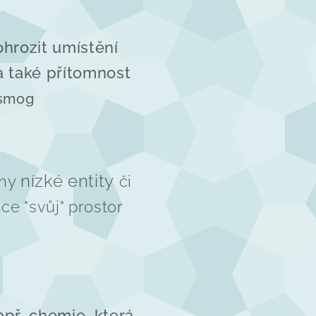
hrozit umístění
 také přítomnost
osmog
nízké entity
mny
či
e "svůj" prostor
apř. chemie, která