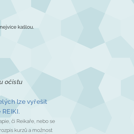
nejvíce kašlou.
u očistu
lých lze vyřešit
REIKI.
pie, či Reikaře, nebo se
 rozpis kurzů a možnost