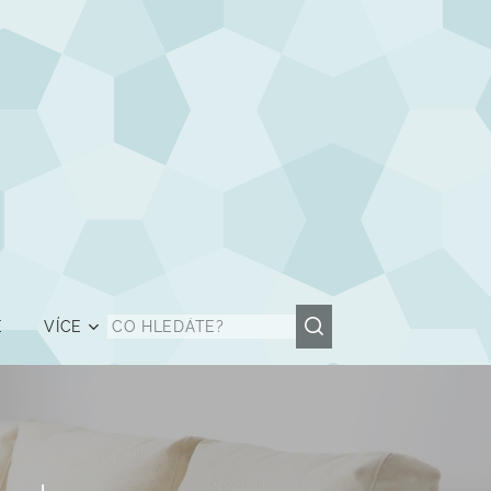
Ě
VÍCE