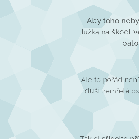
Aby toho neby
škodliv
lůžka na
pato
Ale to pořád nen
duši
zemřelé oso
Tak si přidejte p