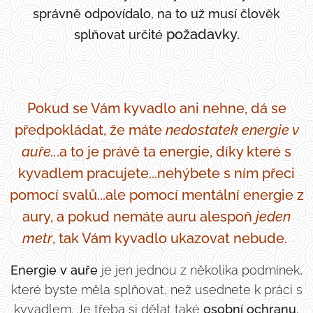
správně odpovídalo, na to už musí člověk
požadavky.
splňovat určité
Pokud se Vám kyvadlo ani nehne, dá se
předpokládat, že máte
nedostatek energie v
auře..
.a to je právě ta energie, díky které s
kyvadlem pracujete...nehýbete s ním přeci
pomocí svalů...ale pomocí mentální energie z
aury, a pokud nemáte auru alespoň
jeden
metr
, tak Vám kyvadlo ukazovat nebude.
Energie v auře
je jen jednou z několika podmínek,
které byste měla splňovat, než usednete k práci s
kyvadlem. Je třeba si dělat také
osobní ochranu
,