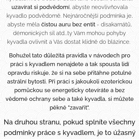
uzavírat si podvědomí
, abyste neovlivňovala
kyvadlo podvědomě. Nejnáročnější podmínka je,
abyste měla
čistou auru bez entit
- disakarnátů,
démonických sil atd...ty Vám mohou pohyby
kyvadla ovlivnit a Vás dostat klidně do blázince.
Bohužel tato důležitá pravidla v návodech pro
práci s kyvadlem nenajdete a tak spousta lidí
opravdu riskuje, že si na sebe přitáhne potulné
astrální bytosti. Při práci s jakoukoli ezoterickou
pomůckou se energeticky otevíráte a bez
vědomé ochrany sebe a také kyvadla, si můžete
pěkně "zavařit".
Na druhou stranu, pokud splníte všechny
podmínky práce s kyvadlem, je to úžasný