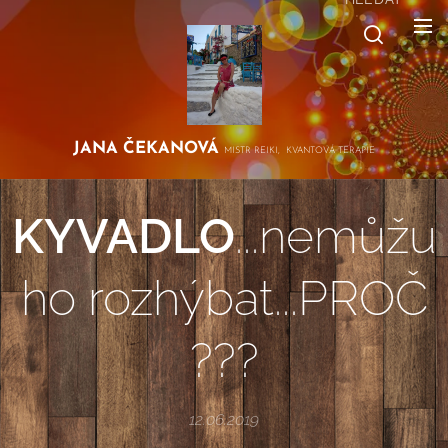
JANA
ČEKANOVÁ
MISTR REIKI, KVANTOVÁ TERAPIE
KYVADLO
...nemůžu
ho rozhýbat...PROČ
???
12.06.2019