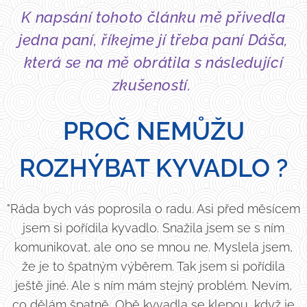
K napsání tohoto článku mě přivedla
jedna paní, říkejme jí třeba paní Dáša,
která se na mě obrátila s následující
zkušeností.
PROČ NEMŮŽU
ROZHÝBAT KYVADLO ?
"Ráda bych vás poprosila o radu. Asi před měsícem
jsem si pořídila kyvadlo. Snažila jsem se s ním
komunikovat, ale ono se mnou ne. Myslela jsem,
že je to špatným výběrem. Tak jsem si pořídila
ještě jiné. Ale s ním mám stejný problém. Nevím,
co dělám špatně...Obě kyvadla se klepou, když je