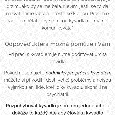
držím.Jako by se mě bála. Nevím, jestli se to dá
nazvat přímo vibrací...Prostě se klepou. Prosím o
radu, co dělat, aby se mnou kyvadla normálně
komunikovala".
Odpověď...která možná pomůže i Vám
Při práci s kyvadlem je nutné dodržovat určitá
pravidla.
Pokud nesplňujete
podmínky pro práci s kyvadlem
,
můžete si přivodit i dosti velké problémy a nejsou
výjímkou ani lidé, kteří díky kyvadlu skončili na
psychiatrii.
Rozpohybovat kyvadlo je při tom jednoduché a
dokáže to každý. Ale aby člověku kyvadlo