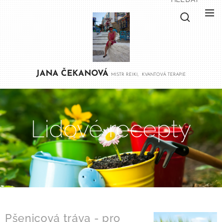
JANA
ČEKANOVÁ
MISTR REIKI, KVANTOVÁ TERAPIE
Lidové recepty
15.02.2018
Pšenicová tráva - pro