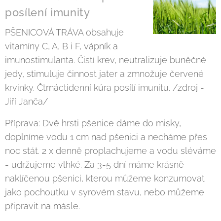
posílení imunity
PŠENICOVÁ TRÁVA obsahuje
vitamíny C, A, B i F, vápník a
imunostimulanta. Čistí krev, neutralizuje buněčné
jedy, stimuluje činnost jater a zmnožuje červené
krvinky. Čtrnáctidenní kúra posílí imunitu. /zdroj -
Jiří Janča/
Příprava: Dvě hrsti pšenice dáme do misky,
doplníme vodu 1 cm nad pšenici a necháme přes
noc stát. 2 x denně proplachujeme a vodu sléváme
- udržujeme vlhké. Za 3-5 dní máme krásně
naklíčenou pšenici, kterou můžeme konzumovat
jako pochoutku v syrovém stavu, nebo můžeme
připravit na másle.