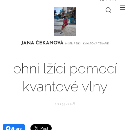
JANA
ČEKANOVÁ
MISTR REIKI, KVANTOVÁ TERAPIE
ohni lžíci pomocí
kvantové vlny
01.03.2018
Share