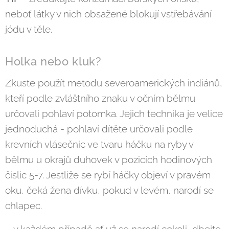
neboť látky v nich obsažené blokují vstřebávání
jódu v těle.
Holka nebo kluk?
Zkuste použít metodu severoamerických indiánů,
kteří podle zvláštního znaku v očním bělmu
určovali pohlaví potomka. Jejich technika je velice
jednoduchá - pohlaví dítěte určovali podle
krevních vlásečnic ve tvaru háčku na ryby v
bělmu u okrajů duhovek v pozicích hodinových
čislic 5-7. Jestliže se rybí háčky objeví v pravém
oku, čeká žena dívku, pokud v levém, narodí se
chlapec.