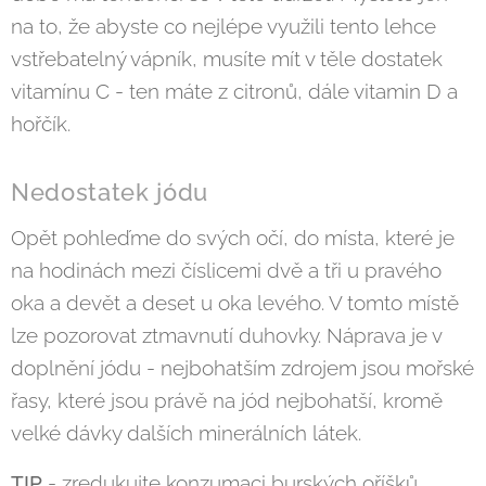
na to, že abyste co nejlépe využili tento lehce
vstřebatelný vápník, musíte mít v těle dostatek
vitamínu C - ten máte z citronů, dále vitamin D a
hořčík.
Nedostatek jódu
Opět pohleďme do svých očí, do místa, které je
na hodinách mezi číslicemi dvě a tři u pravého
oka a devět a deset u oka levého. V tomto místě
lze pozorovat ztmavnutí duhovky. Náprava je v
doplnění jódu - nejbohatším zdrojem jsou mořské
řasy, které jsou právě na jód nejbohatší, kromě
velké dávky dalších minerálních látek.
TIP
- zredukujte konzumaci burských oříšků,