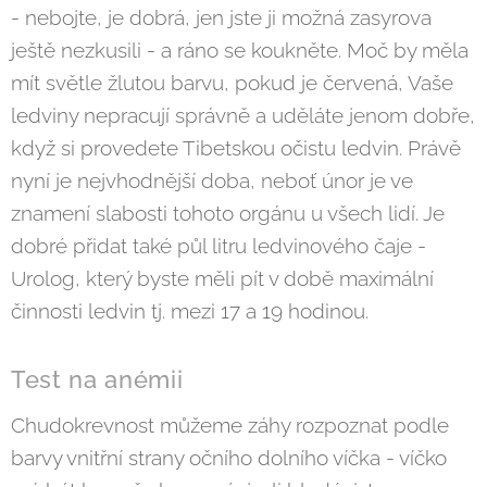
- nebojte, je dobrá, jen jste ji možná zasyrova
ještě nezkusili - a ráno se koukněte. Moč by měla
mít světle žlutou barvu, pokud je červená, Vaše
ledviny nepracují správně a uděláte jenom dobře,
když si provedete Tibetskou očistu ledvin. Právě
nyní je nejvhodnější doba, neboť únor je ve
znamení slabosti tohoto orgánu u všech lidí. Je
dobré přidat také půl litru ledvinového čaje -
Urolog, který byste měli pít v době maximální
činnosti ledvin tj. mezi 17 a 19 hodinou.
Test na anémii
Chudokrevnost můžeme záhy rozpoznat podle
barvy vnitřní strany očního dolního víčka - víčko