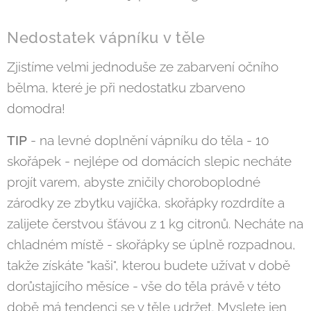
Nedostatek vápníku v těle
Zjistíme velmi jednoduše ze zabarvení očního
bělma, které je při nedostatku zbarveno
domodra!
TIP
- na levné doplnění vápníku do těla - 10
skořápek - nejlépe od domácích slepic necháte
projít varem, abyste zničily choroboplodné
zárodky ze zbytku vajíčka, skořápky rozdrdíte a
zalijete čerstvou šťávou z 1 kg citronů. Necháte na
chladném místě - skořápky se úplně rozpadnou,
takže získáte "kaši", kterou budete užívat v době
dorůstajícího měsíce - vše do těla právě v této
době má tendenci se v těle udržet. Myslete jen