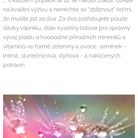
.... v každém případě ať už se narodí cokoli, dbejte
na kvalitní výživu a nenechte se "zblbnout" řečmi,
že musíte jíst za dva. Za dva potřebujete pouze
dávky vápníku, dále kyseliny listové pro správný
vývoj plodu a hoooodně přírodních minerálů a
vitamínů ve formě zeleniny a ovoce, semínek -
lněná, slunečnicová, dýňová - a naklíčených
potravin.