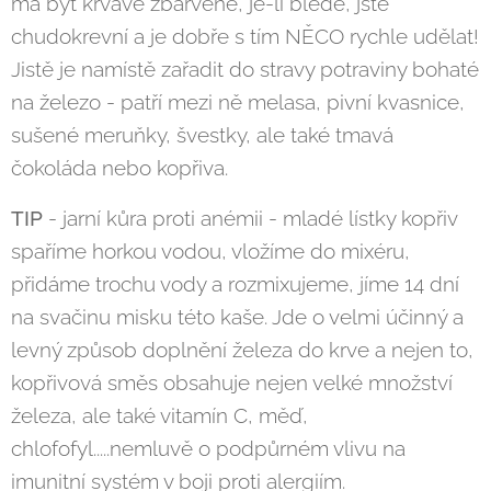
má být krvavě zbarvené, je-li bledé, jste
chudokrevní a je dobře s tím NĚCO rychle udělat!
Jistě je namístě zařadit do stravy potraviny bohaté
na železo - patří mezi ně melasa, pivní kvasnice,
sušené meruňky, švestky, ale také tmavá
čokoláda nebo kopřiva.
TIP
- jarní kůra proti anémii - mladé lístky kopřiv
spaříme horkou vodou, vložíme do mixéru,
přidáme trochu vody a rozmixujeme, jíme 14 dní
na svačinu misku této kaše. Jde o velmi účinný a
levný způsob doplnění železa do krve a nejen to,
kopřivová směs obsahuje nejen velké množství
železa, ale také vitamín C, měď,
chlofofyl.....nemluvě o podpůrném vlivu na
imunitní systém v boji proti alergiím.