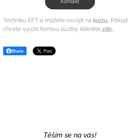
Kontakt
Techniku EFT si můžete osvojít na
kurzu.
.Pokud
chcete využít formou služby, klikněte
zde.
Share
Těším se na vás!