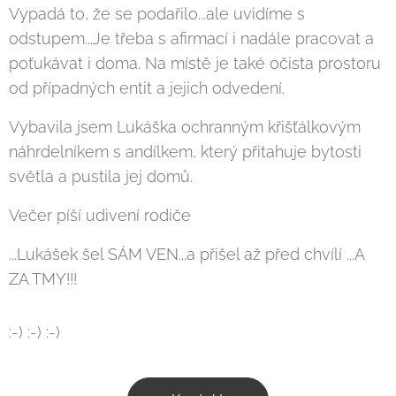
Vypadá to, že se podařilo...ale uvidíme s
odstupem...Je třeba s afirmací i nadále pracovat a
poťukávat i doma. Na místě je také očista prostoru
od případných entit a jejich odvedení.
Vybavila jsem Lukáška ochranným křišťálkovým
náhrdelníkem s andílkem, který přitahuje bytosti
světla a pustila jej domů.
Večer píší udivení rodiče
...Lukášek šel SÁM VEN...a přišel až před chvílí ...A
ZA TMY!!!
:-) :-) :-)