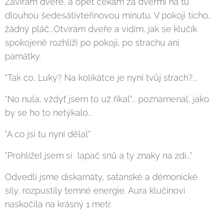
Zavírám dveře, a opět čekám za dveřmi na tu
dlouhou šedesátivteřinovou minutu. V pokoji ticho,
žádný pláč...Otvírám dveře a vidím, jak se klučík
spokojeně rozhlíží po pokoji, po strachu ani
památky.
"Tak co, Luky? Na kolikátce je nyní tvůj strach?...
"No nula, vždyť jsem to už říkal"... poznamenal, jako
by se ho to netýkalo...
"A co jsi tu nyní dělal"
"Prohlížel jsem si lapač snů a ty znaky na zdi..."
Odvedli jsme diskarnáty, satanské a démonické
síly, rozpustily temné energie. Aura klučinovi
naskočila na krásný 1 metr.