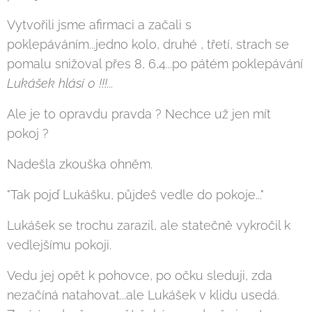
Vytvořili jsme afirmaci a začali s
poklepáváním...jedno kolo, druhé , třetí, strach se
pomalu snižoval přes 8, 6,4...po pátém poklepávání
Lukášek hlásí 0 !!!...
Ale je to opravdu pravda ? Nechce už jen mít
pokoj ?
Nadešla zkouška ohněm.
"Tak pojď Lukášku, půjdeš vedle do pokoje..."
Lukášek se trochu zarazil, ale statečně vykročil k
vedlejšímu pokoji.
Vedu jej opět k pohovce, po očku sleduji, zda
nezačíná natahovat...ale Lukášek v klidu usedá.