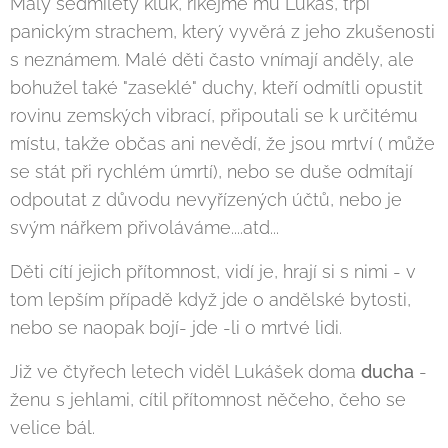
Malý sedmiletý kluk, říkejme mu Lukáš, trpí
panickým strachem, který vyvěrá z jeho zkušenosti
s neznámem. Malé děti často vnímají anděly, ale
bohužel také "zaseklé" duchy, kteří odmítli opustit
rovinu zemských vibrací, připoutali se k určitému
místu, takže občas ani nevědí, že jsou mrtví ( může
se stát při rychlém úmrtí), nebo se duše odmítají
odpoutat z důvodu nevyřízených účtů, nebo je
svým nářkem přivoláváme....atd...
Děti cítí jejich přítomnost, vidí je, hrají si s nimi - v
tom lepším případě když jde o andělské bytosti,
nebo se naopak bojí- jde -li o mrtvé lidi.
Již ve čtyřech letech viděl Lukášek doma
ducha
-
ženu s jehlami, cítil přítomnost něčeho, čeho se
velice bál.