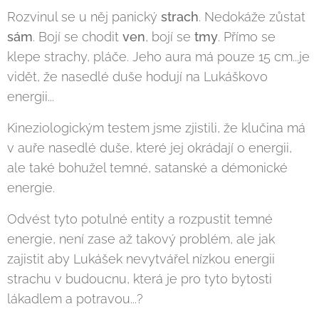
Rozvinul se u něj panický
strach
. Nedokáže zůstat
sám
. Bojí se chodit
ven
, bojí se
tmy
. Přímo se
klepe strachy, pláče. Jeho aura má pouze 15 cm...je
vidět, že nasedlé duše hodují na Lukáškovo
energii...
Kineziologickým testem jsme zjistili, že klučina má
v auře nasedlé duše, které jej okrádají o energii,
ale také bohužel temné, satanské a démonické
energie.
Odvést tyto potulné entity a rozpustit temné
energie, není zase až takový problém, ale jak
zajistit aby Lukášek nevytvářel nízkou energii
strachu v budoucnu, která je pro tyto bytosti
lákadlem a potravou...?