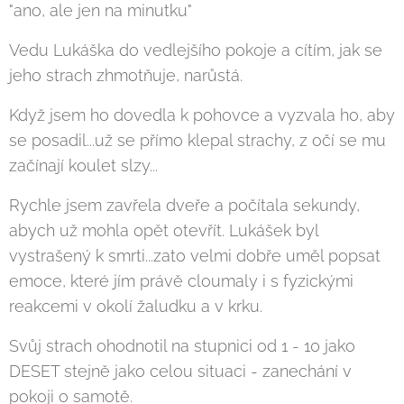
"ano, ale jen na minutku"
Vedu Lukáška do vedlejšího pokoje a cítím, jak se
jeho strach zhmotňuje, narůstá.
Když jsem ho dovedla k pohovce a vyzvala ho, aby
se posadil...už se přímo klepal strachy, z očí se mu
začínají koulet slzy...
Rychle jsem zavřela dveře a počítala sekundy,
abych už mohla opět otevřít. Lukášek byl
vystrašený k smrti...zato velmi dobře uměl popsat
emoce, které jím právě cloumaly i s fyzickými
reakcemi v okolí žaludku a v krku.
Svůj strach ohodnotil na stupnici od 1 - 10 jako
DESET stejně jako celou situaci - zanechání v
pokoji o samotě.