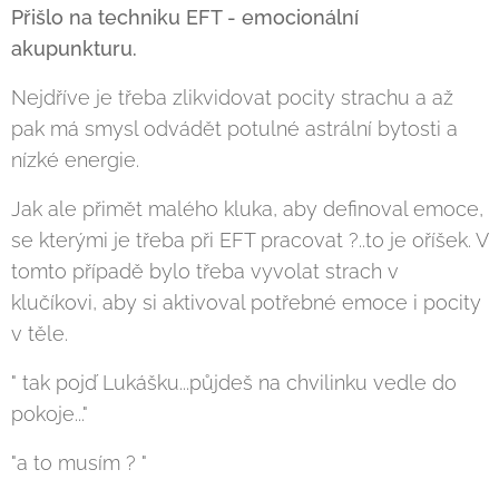
Přišlo na techniku EFT - emocionální
akupunkturu.
Nejdříve je třeba zlikvidovat pocity strachu a až
pak má smysl odvádět potulné astrální bytosti a
nízké energie.
Jak ale přimět malého kluka, aby definoval emoce,
se kterými je třeba při EFT pracovat ?..to je oříšek. V
tomto případě bylo třeba vyvolat strach v
klučíkovi, aby si aktivoval potřebné emoce i pocity
v těle.
" tak pojď Lukášku...půjdeš na chvilinku vedle do
pokoje..."
"a to musím ? "