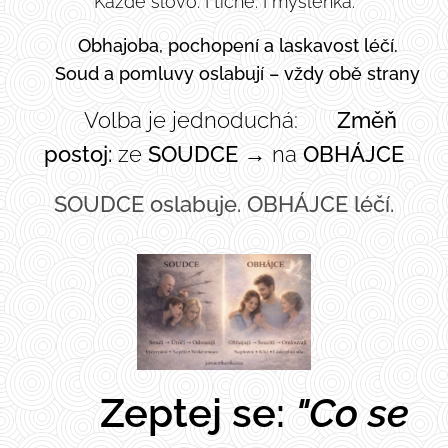
Každé slovo. I tiché. I myšlenka.
💛
Obhajoba, pochopení a laskavost léčí.
☠️
Soud a pomluvy oslabují – vždy obě strany
👉 Volba je jednoduchá:
🔄
Změň
postoj:
ze
SOUDCE
→ na
OBHÁJCE
SOUDCE oslabuje. OBHÁJCE léčí.
🕊️ Zeptej se:
"Co se