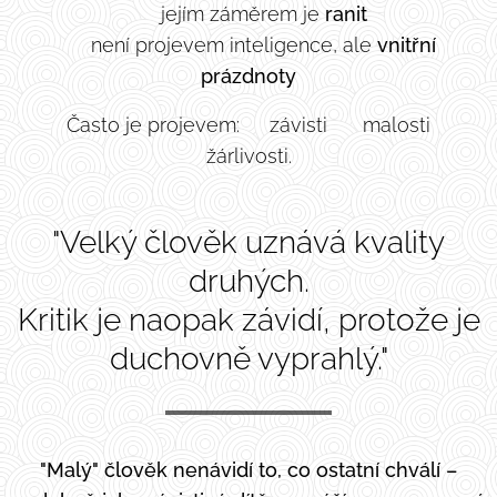
❌ jejím záměrem je
ranit
❌ není projevem inteligence, ale
vnitřní
prázdnoty
🔻 Často je projevem: ☠️závisti ☠️ malosti ☠️
žárlivosti.
"Velký člověk uznává kvality
druhých.
Kritik je naopak závidí, protože je
duchovně vyprahlý."
"Malý" člověk nenávidí to, co ostatní chválí –