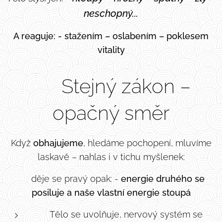
neschopný...
A reaguje: - stažením – oslabením – poklesem
vitality
🔄 Stejný zákon –
opačný směr
Když
obhajujeme
, hledáme pochopení, mluvíme
laskavě – nahlas i v tichu myšlenek:
✨ děje se pravý opak: -
energie druhého se
posiluje
a
naše vlastní energie stoupá
Tělo se uvolňuje, nervový systém se