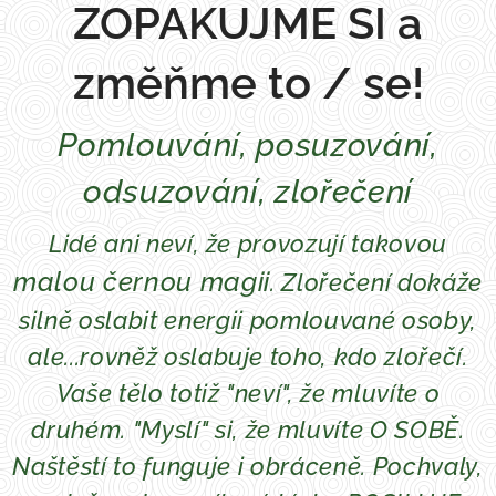
ZOPAKUJME SI a
změňme to / se!
Pomlouvání, posuzování,
odsuzování, zlořečení
Lidé ani neví, že provozují takovou
malou černou magii
. Zlořečení dokáže
silně oslabit energii pomlouvané osoby,
ale...rovněž oslabuje toho, kdo zlořečí.
Vaše tělo totiž "neví", že mluvíte o
druhém. "Myslí" si, že mluvíte O SOBĚ.
Naštěstí to funguje i obráceně. Pochvaly,