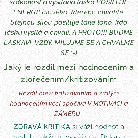
srdečnost a vysílaná láska POSILUJE
ENERGII člověka, kterého chválíte.
Stejnou silou posiluje také toho, kdo
lásku vysílá a chválí. A PROTO!!! BUĎME
LASKAVÍ. VŽDY. MILUJME SE A CHVALME
SE :-)
Jaký je rozdíl mezi hodnocením a
zlořečením/kritizováním
Rozdíl mezi kritizováním a zralým
hodnocením věcí spočívá V MOTIVACI a
ZÁMĚRU.
ZDRAVÁ KRITIKA
si váží hodnot a
zásluh, takže je vyvážená. Dokáže