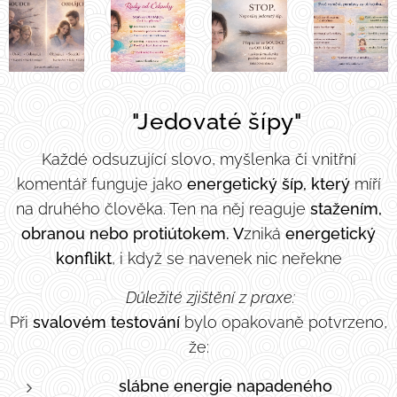
☠️ "Jedovaté šípy"
Každé odsuzující slovo, myšlenka či vnitřní
komentář funguje jako
energetický šíp,
který
míří
na druhého člověka. Ten na něj reaguje
stažením,
obranou nebo protiútokem.
V
zniká
energetický
konflikt
, i když se navenek nic neřekne
🔻
Důležité zjištění z praxe:
Při
svalovém testování
bylo opakovaně potvrzeno,
že:
slábne energie napadeného