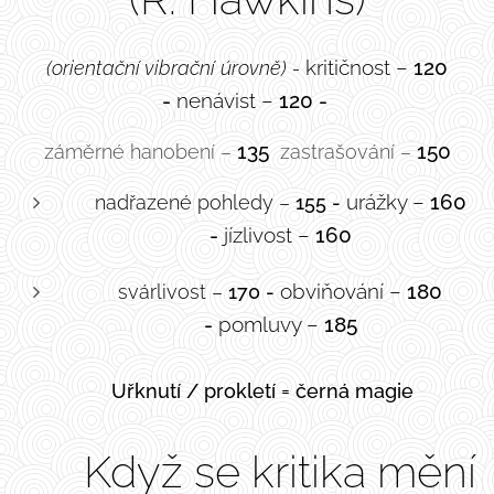
kritičnost –
120
(orientační vibrační úrovně) -
-
nenávist –
120 -
135
150
záměrné hanobení –
zastrašování –
urážky –
160
nadřazené pohledy –
155 -
-
jízlivost –
160
obviňování –
180
svárlivost –
170 -
-
pomluvy –
185
🧿
Uřknutí / prokletí = černá magie
🕯️ Když se kritika mění