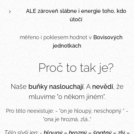
ALE zároveň slábne i energie toho, kdo
útočí
👉 měřeno i poklesem hodnot v
Bovisových
jednotkách
🧠 Proč to tak je?
Naše
buňky naslouchají
. A
nevědí
, že
mluvíme "o někom jiném".
Pro tělo neexistuje: - "on je hloupý, neschopný " -
"ona je hrozná, zlá..."
Tělo slyší jen: -
hloupý – hrozný – špatný –
zlý –