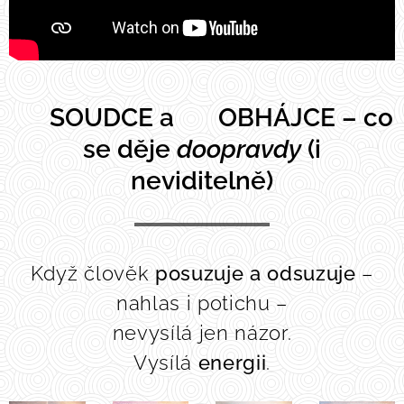
⚖️ SOUDCE a 🕊️ OBHÁJCE – co
se děje
doopravdy
(i
neviditelně)
Když člověk
posuzuje a odsuzuje
–
nahlas i potichu –
nevysílá jen názor.
Vysílá
energii
.