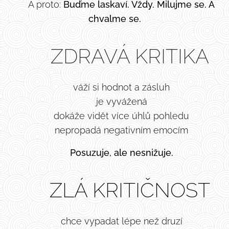
👉 A proto:
Buďme laskaví. Vždy. Milujme se. A
chvalme se.
🌱 ZDRAVÁ KRITIKA
✔️ váží si hodnot a zásluh
✔️ je vyvážená
✔️ dokáže vidět více úhlů pohledu
✔️ nepropadá negativním emocím
👉
Posuzuje, ale nesnižuje.
☠️ ZLÁ KRITIČNOST
❌ chce vypadat lépe než druzí