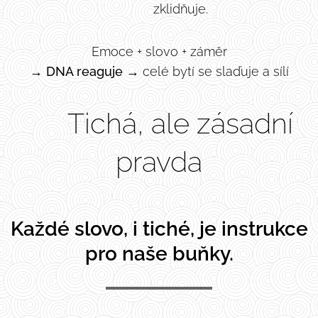
zklidňuje.
Emoce + slovo + záměr
→
DNA reaguje
→ celé bytí se slaďuje a sílí
🌱 Tichá, ale zásadní
pravda
Každé slovo, i tiché, je instrukce
pro naše buňky.