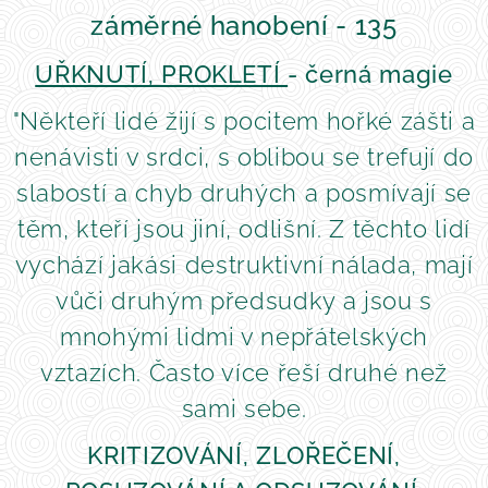
záměrné hanobení - 135
UŘKNUTÍ, PROKLETÍ
- černá magie
"Někteří lidé žijí s pocitem hořké zášti a
nenávisti v srdci, s oblibou se trefují do
slabostí a chyb druhých a posmívají se
těm, kteří jsou jiní, odlišní. Z těchto lidí
vychází jakási destruktivní nálada, mají
vůči druhým předsudky a jsou s
mnohými lidmi v nepřátelských
vztazích. Často více řeší druhé než
sami sebe.
KRITIZOVÁNÍ, ZLOŘEČENÍ,