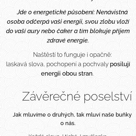
👉 Jde o energetické působení: Nenávistná
osoba odčerpá vaši energii, svou zlobu vloží
do vaší aury nebo čaker a tím blokuje příjem
zdravé energie.
💛 Naštěstí to funguje i opačně:
laskavá slova, pochopení a pochvaly
posilují
energii obou stran
.
🌟 Závěrečné poselství
🕊️
Jak mluvíme o druhých, tak mluví naše buňky
o nás.