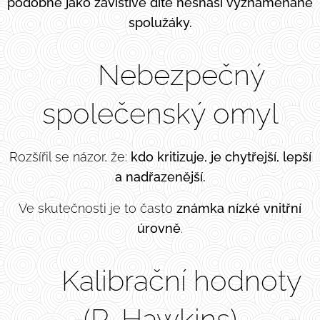
podobně jako závistivé dítě nesnáší vyznamenané
spolužáky.
⚠️ Nebezpečný
společenský omyl
Rozšířil se názor, že:
kdo kritizuje, je chytřejší, lepší
a nadřazenější.
Ve skutečnosti je to často
známka nízké vnitřní
úrovně
.
📊 Kalibrační hodnoty
(R. Hawkins)