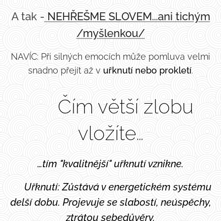
A tak -
NEHŘEŠME SLOVEM...ani tichým
/myšlenkou/
NAVÍC: Při silných emocích může pomluva velmi
snadno přejít až v
uřknutí nebo prokletí
.
🧨 Čím větší zlobu
vložíte…
…tím "kvalitnější" uřknutí vznikne.
🕸️ Uřknutí: Zůstává v energetickém systému
delší dobu. Projevuje se slabostí, neúspěchy,
ztrátou sebedůvěry.