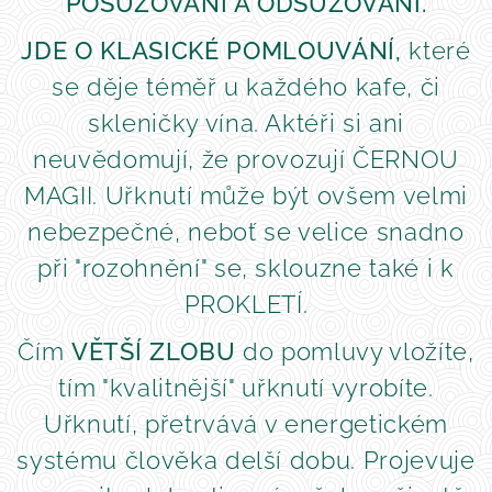
POSUZOVÁNÍ A ODSUZOVÁNÍ.
JDE O KLASICKÉ POMLOUVÁNÍ,
které
se děje téměř u každého kafe, či
skleničky vína. Aktéři si ani
neuvědomují, že provozují ČERNOU
MAGII. Uřknutí může být ovšem velmi
nebezpečné, neboť se velice snadno
při "rozohnění" se, sklouzne také i k
PROKLETÍ.
Čím
VĚTŠÍ ZLOBU
do pomluvy vložíte,
tím "kvalitnější" uřknutí vyrobíte.
Uřknutí, přetrvává v energetickém
systému člověka delší dobu. Projevuje