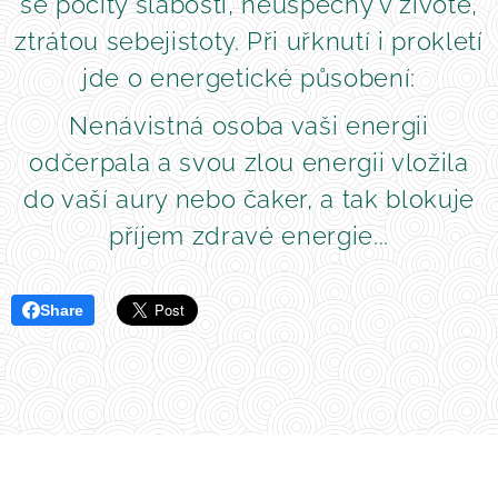
se pocity slabosti, neúspěchy v životě,
ztrátou sebejistoty. Při uřknutí i prokletí
jde o energetické působení:
Nenávistná osoba vaši energii
odčerpala a svou zlou energii vložila
do vaší aury nebo čaker, a tak blokuje
příjem zdravé energie...
Share