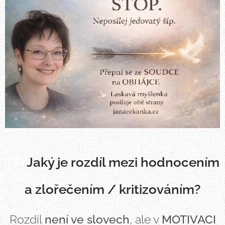
Jaký je rozdíl mezi hodnocením
⚖️
a zlořečením / kritizováním?
Rozdíl
není ve slovech
, ale v
MOTIVACI