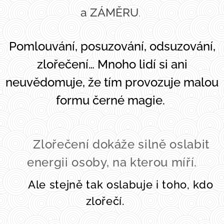
a ZÁMĚRU
.
Pomlouvání, posuzování, odsuzování,
zlořečení… Mnoho lidí si ani
neuvědomuje, že tím provozuje malou
formu černé magie.
🖤 Zlořečení dokáže silně oslabit
energii osoby, na kterou míří.
⚠️
Ale stejně tak oslabuje i toho, kdo
zlořečí.
⚠️