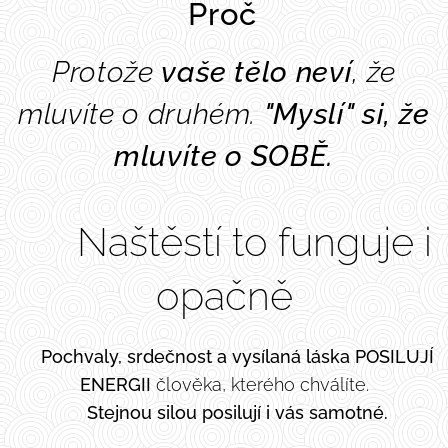
❓
👉 Proč
Protože
vaše tělo neví
, že
mluvíte o druhém.
"Myslí" si, že
mluvíte o SOBĚ.
🔄 Naštěstí to funguje i
opačně
💛
Pochvaly, srdečnost a vysílaná láska POSILUJÍ
ENERGII
člověka, kterého chválíte.
✨
Stejnou silou posilují i vás samotné.