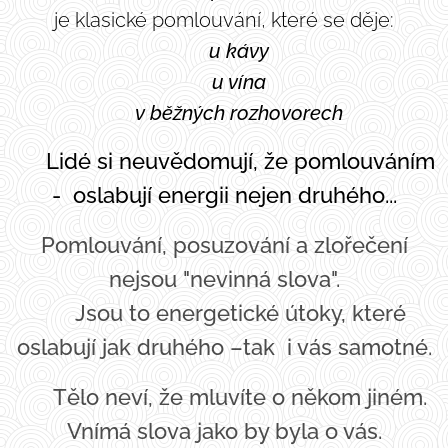
je klasické pomlouvání, které se děje:
☕ u kávy
🍷 u vína
🗣️ v běžných rozhovorech
⚠️ Lidé si neuvědomují, že pomlouváním
-
oslabují
energii nejen
druhého...
Pomlouvání, posuzování a zlořečení
nejsou "nevinná slova".
⚠️ Jsou to energetické útoky, které
oslabují jak druhého –tak i vás samotné.
👉 Tělo neví, že mluvíte o někom jiném.
Vnímá slova jako by byla o vás.