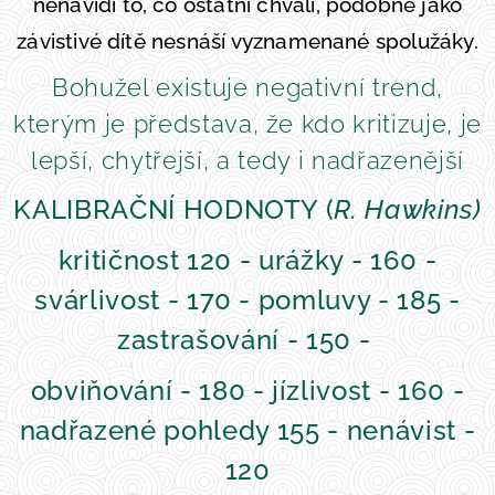
nenávidí to, co ostatní chválí, podobně jako
závistivé dítě nesnáší vyznamenané spolužáky.
Bohužel existuje negativní trend,
kterým je představa, že kdo kritizuje, je
lepší, chytřejší, a tedy i nadřazenější
KALIBRAČNÍ HODNOTY (
R. Hawkins)
kritičnost 120 - urážky - 160 -
svárlivost - 170 - pomluvy - 185 -
zastrašování - 150 -
obviňování - 180 - jízlivost - 160 -
nadřazené pohledy 155 - nenávist -
120