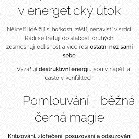
v energetický útok
Někteří lidé žijí s: hořkostí, záští, nenávistí v srdci.
Rádi se trefují do slabostí druhých,
zesměšňují odlišnost a více řeší
ostatní než sami
sebe
.
👉 Vyzařují
destruktivní energii
, jsou v napětí a
často v konfliktech.
🖤 Pomlouvání = běžná
černá magie
Kritizování, zlořečení, posuzování a odsuzování