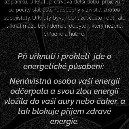
až paniku. Uřknutí, přetrvává delší dobu, projevuje
se pocity slabosti, neúspěchy v životě, ztrátou
sebejistoty. Uřknuty bývají bohužel často i děti, ale
uřknut může být i domácí dobytek, který nežere,
chřadne a hubne.
Při uřknutí i prokletí jde o
energetické působení:
Nenávistná osoba vaši energii
odčerpala a svou zlou energii
vložila do vaší aury nebo čaker, a
tak blokuje příjem zdravé
energie.