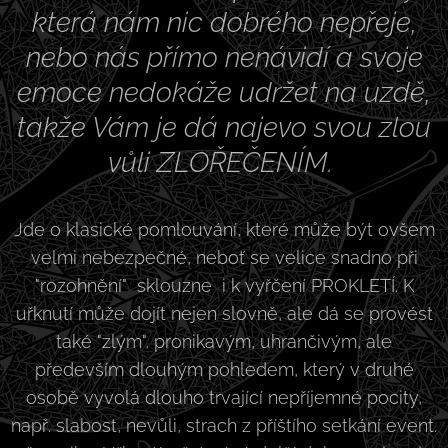
která nám nic dobrého nepřeje,
nebo nás přímo nenávidí a svoje
emoce nedokáže udržet na uzdě,
takže Vám je dá najevo svou zlou
vůli ZLOŘEČENÍM.
Jde o klasické pomlouvání, které může být ovšem
velmi nebezpečné, neboť se velice snadno při
"rozohnění" sklouzne i k vyřčení PROKLETÍ. K
uřknutí může dojít nejen slovně, ale dá se provést
také "zlým", pronikavým, uhrančivým, ale
především dlouhým pohledem, který v druhé
osobě vyvolá dlouho trvající nepříjemné pocity,
např. slabost, nevůli, strach z příštího setkání event.