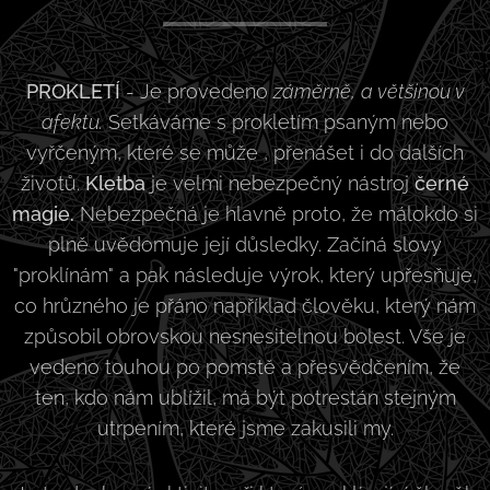
PROKLETÍ
- Je provedeno
záměrně, a většinou v
afektu.
Setkáváme s prokletím psaným nebo
vyřčeným, které se může , přenášet i do dalších
životů.
Kletba
je velmi nebezpečný nástroj
černé
magie.
Nebezpečná je hlavně proto, že málokdo si
plně uvědomuje její důsledky. Začíná slovy
"proklínám" a pak následuje výrok, který upřesňuje,
co hrůzného je přáno například člověku, který nám
způsobil obrovskou nesnesitelnou bolest. Vše je
vedeno touhou po pomstě a přesvědčením, že
ten, kdo nám ublížil, má být potrestán stejným
utrpením, které jsme zakusili my.