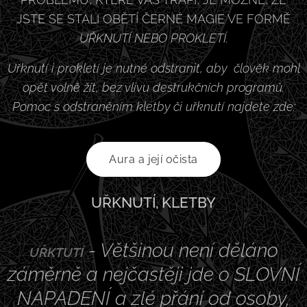
JSTE SE STALI OBĚTÍ ČERNÉ MAGIE VE FORMĚ
UŘKNUTÍ NEBO PROKLETÍ.
Uřknutí i prokletí je nutné odstranit, aby člověk mohl
opět volně žít, bez vlivu destrukčních programů.
Pomoc s odstraněním kletby či uřknutí najdete zde:
Aura a její očista
UŘKNUTÍ, KLETBY
- Většinou není děláno
UŘKTUTÍ
záměrně a nejčastěji jde o SLOVNÍ
NAPADENÍ a zlé přání od osoby,