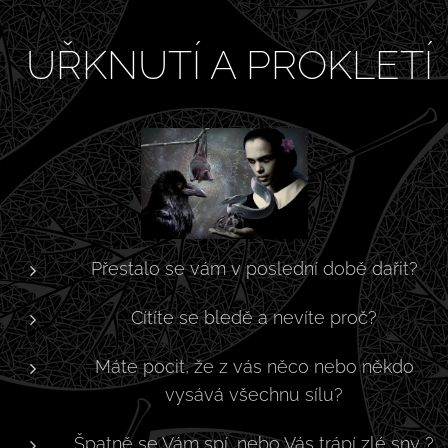
UŘKNUTÍ A PROKLETÍ
Přestalo se vám v poslední době dařit?
Cítíte se bledě a nevíte proč?
Máte pocit, že z vás něco nebo někdo
vysává všechnu sílu?
Špatně se Vám spí, nebo Vás trápí zlé sny ?