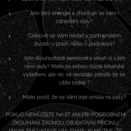
Jste bez energie a zhoršuje se vám i
zdravotní stav?
Celkově se Vám nedaří v partnerském
životě, v práci, nebo v podnikání?
Jste dlouhodobě nemocní a lékaři si s tím
neví rady? Máte za sebou různá lékařská
vyšetření, ale nic se nenašlo, přesto že se
cítíte bídně ?
Máte pocit, že se Vám lepí smůla na paty?
POKUD NEMŮŽETE NAJÍT ANI PŘI PODROBNÉM
ZKOUMÁNÍ ŽÁDNOU OBJEKTIVNÍ PŘÍČINU,
PROBLÉMŮ, KTERÉ VÁS TRÁPÍ, JE MOŽNÉ, ŽE