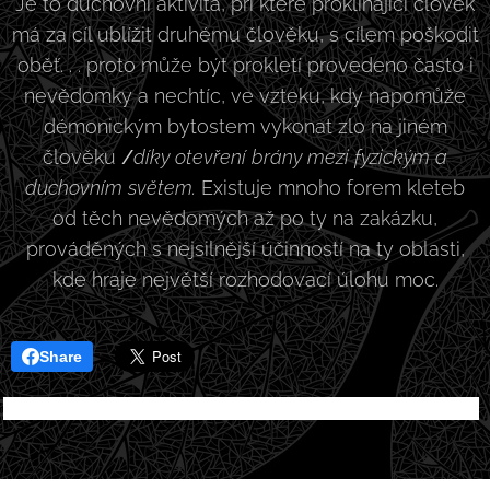
Je to duchovní aktivita, při které proklínající člověk
má za cíl ublížit druhému člověku, s cílem poškodit
oběť. . . proto může být prokletí provedeno často i
nevědomky a nechtíc, ve vzteku, kdy napomůže
démonickým bytostem vykonat zlo na jiném
člověku
/
díky otevření brány mezi fyzickým a
duchovním světem.
Existuje mnoho forem kleteb
od těch nevědomých až po ty na zakázku,
prováděných s nejsilnější účinností na ty oblasti,
kde hraje největší rozhodovací úlohu moc.
Share