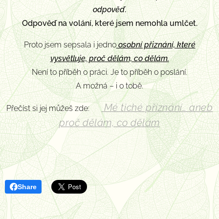
odpověď
.
Odpověď na volání, které jsem nemohla umlčet.
Proto jsem sepsala i jedno
osobní přiznání, které
vysvětluje, proč dělám, co dělám.
Není to příběh o práci. Je to příběh o poslání.
A možná – i o tobě.
Mé tiché přiznání… aneb
Přečíst si jej můžeš zde:
🌀
proč dělám, co dělám
Share