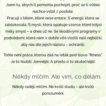
Jsem tu, abych ti pomohla pochopit, proč se ti vůbec
nechce vstát z postele.
Pracuji s tělem, které
nese emoce
. S energií, která se
zablokovala. S myslí, která opakuje vzorce, které kdysi
měly smysl – a dnes už ne. Se škodlivými programy v
podvědomí, které nám v dobře víře vložili naši nejbližší,
aby nás dle jejich názoru – ochranili.
Tohle není práce, kterou dáš na leták pod slovo "fitness".
Je to hlubší. Jemnější. A přesto o to skutečnější.
Někdy mlčím. Ale vím, co dělám.
🪶
Někdy raději mlčím. Ne kvůli studu – ale kvůli
porozumění.