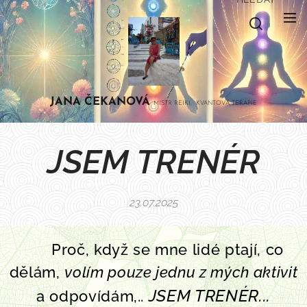
JANA
ČEKANOVÁ
MISTR REIKI, KVANTOVÁ TERAPIE
JSEM TRENÉR
23.07.2025
🧒
Proč, když se mne lidé ptají, co
dělám,
volím pouze jednu z mých aktivit
JSEM TRENÉR...
a odpovídám,..