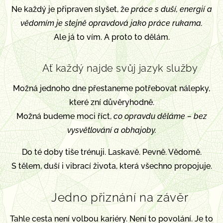
Ne každý je připraven slyšet, že
práce s duší, energií a
vědomím je stejně opravdová jako práce rukama.
Ale já to vím. A proto to dělám.
🌿
Ať každý najde svůj jazyk služby
Možná jednoho dne přestaneme potřebovat nálepky,
které zní důvěryhodně.
Možná budeme moci říct,
co opravdu děláme – bez
vysvětlování a obhajoby.
Do té doby tiše trénuji. Laskavě. Pevně. Vědomě.
S tělem, duší i vibrací života, která všechno propojuje.
Jedno přiznání na závěr
✨
Tahle cesta není volbou kariéry. Není to povolání. Je to