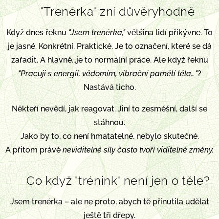
"Trenérka" zní důvěryhodně
🪶
Když dnes řeknu
"Jsem trenérka,"
většina lidí přikývne. To
je jasné. Konkrétní. Praktické. Je to označení, které se dá
zařadit.
A hlavně...je to normální práce.
Ale když řeknu
"Pracuji s energií, vědomím, vibrační pamětí těla…"
?
Nastává ticho.
Někteří nevědí, jak reagovat. Jiní to zesměšní, další se
stáhnou.
Jako by to, co není hmatatelné, nebylo skutečné.
A přitom právě
neviditelné síly často tvoří viditelné změny.
Co když "trénink" není jen o těle?
🧘‍♀️
Jsem trenérka – ale ne proto, abych tě přinutila udělat
ještě tři dřepy.