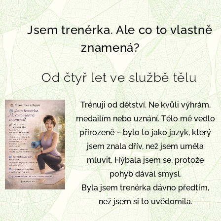
🌀
Jsem trenérka. Ale co to vlastně
znamená?
Od čtyř let ve službě tělu
🪶
Trénuji od dětství. Ne kvůli výhrám,
medailím nebo uznání. Tělo mě vedlo
přirozeně – bylo to jako jazyk, který
jsem znala dřív, než jsem uměla
mluvit. Hýbala jsem se, protože
pohyb dával smysl.
Byla jsem trenérka dávno předtím,
než jsem si to uvědomila.