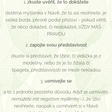
1.
zkuste uvěřit, že to dokážete
dotěrná myšlenka v hlavě...že to asi neohnete, je
veliká brzda...přesně podle přísloví - pokud věříš,
že něco dokážeš, či nedokážeš...VŽDY MÁŠ
PRAVDU
2.
zapojte svou představivost
zkuste si představit, že lžíce, či vidlička je z
modelíny, nebo že je to žížala či
špageta...představivosti se meze nekladou
3.
usmívejte se
a to z jednoho prostého důvodu,
když se usmíváte,
nemůžete mít negativní
myšlenky :-).
..že lžíci
neohnete, naopak s úsměvem si v hlavě