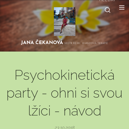
JANA
ČEKANOVÁ
MISTR REIKI, KVANTOVÁ TERAPIE
Psychokinetická
party - ohni si svou
lžíci - návod
23.10.2018