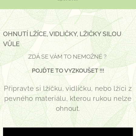
OHNUTÍ LŽÍCE, VIDLIČKY, LŽIČKY SILOU
VŮLE
ZDÁ SE VÁM TO NEMOŽNÉ ?
POJ
ĎTE TO VYZKOUŠET !!!
Připravte si lžíčku, vidličku, nebo lžíci z
pevného materiálu, kterou rukou nelze
ohnout.