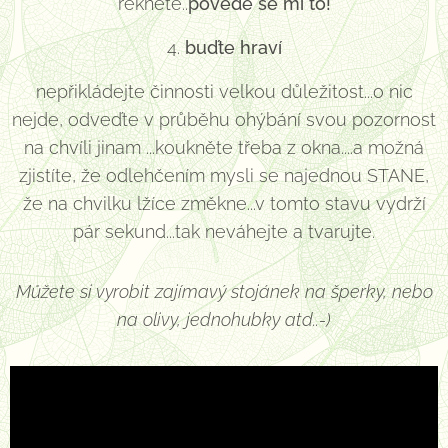
řekněte..
povede se mi to!
4.
buďte hraví
nepřikládejte činnosti velkou důležitost...o nic
nejde, odveďte v průběhu ohýbání svou pozornost
na chvíli jinam ...koukněte třeba z okna....a možná
zjistíte, že odlehčením mysli se najednou STANE,
že na chvilku lžíce změkne...v tomto stavu vydrží
pár sekund...tak neváhejte a tvarujte.
Můžete si vyrobit zajímavý stojánek na šperky,
nebo
na olivy, jednohubky atd.
.-)