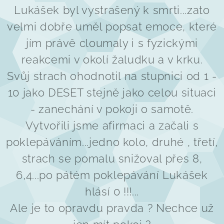
Lukášek byl vystrašený k smrti...zato
velmi dobře uměl popsat emoce, které
jím právě cloumaly i s fyzickými
reakcemi v okolí žaludku a v krku.
Svůj strach ohodnotil na stupnici od 1 -
10 jako DESET stejně jako celou situaci
- zanechání v pokoji o samotě.
Vytvořili jsme afirmaci a začali s
poklepáváním...jedno kolo, druhé , třetí,
strach se pomalu snižoval přes 8,
6,4...po pátém poklepávání Lukášek
hlásí 0 !!!...
Ale je to opravdu pravda ? Nechce už