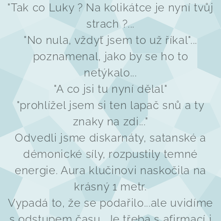
"Tak co Luky ? Na kolikátce je nyní tvůj
strach ?...
"No nula, vždyť jsem to už říkal"...
poznamenal, jako by se ho to
netýkalo...
"A co jsi tu nyní dělal"
"prohlížel jsem si ten lapač snů a ty
znaky na zdi..."
Odvedli jsme diskarnáty, satanské a
démonické síly, rozpustily temné
energie. Aura klučinovi naskočila na
krásný 1 metr.
Vypadá to, že se podařilo...ale uvidíme
s odstupem času...Je třeba s afirmací i