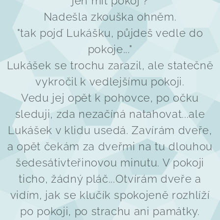
jen mít pokoj ?
Nadešla zkouška ohněm.
"tak pojď Lukášku, půjdeš vedle do
pokoje..."
Lukášek se trochu zarazil, ale statečně
vykročil k vedlejšímu pokoji.
Vedu jej opět k pohovce, po očku
sleduji, zda nezačíná natahovat...ale
Lukášek v klidu usedá. Zavírám dveře,
a opět čekám za dveřmi na tu dlouhou
šedesátivteřinovou minutu. V pokoji
ticho, žádný pláč...Otvírám dveře a
vidím, jak se klučík spokojeně rozhlíží
po pokoji, po strachu ani památky.