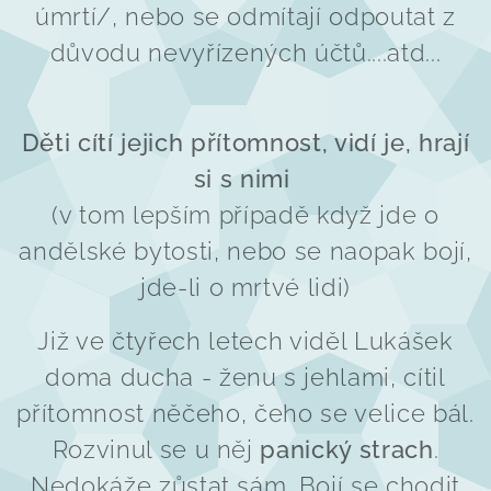
úmrtí/, nebo se odmítají odpoutat z
důvodu nevyřízených účtů....atd...
Děti cítí jejich přítomnost, vidí je, hrají
si s nimi
(v tom lepším případě když jde o
andělské bytosti, nebo se naopak bojí,
jde-li o mrtvé lidi)
Již ve čtyřech letech viděl Lukášek
doma ducha - ženu s jehlami, cítil
přítomnost něčeho, čeho se velice bál.
Rozvinul se u něj
panický strach
.
Nedokáže zůstat sám. Bojí se chodit