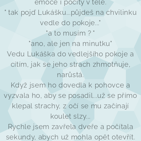
emoce i pocity v těle.
" tak pojď Lukášku...půjdeš na chvilinku
vedle do pokoje..."
"a to musím ? "
"ano, ale jen na minutku"
Vedu Lukáška do vedlejšího pokoje a
cítím, jak se jeho strach zhmotňuje,
narůstá.
Když jsem ho dovedla k pohovce a
vyzvala ho, aby se posadil...už se přímo
klepal strachy, z očí se mu začínají
koulet slzy...
Rychle jsem zavřela dveře a počítala
sekundy, abych už mohla opět otevřít.