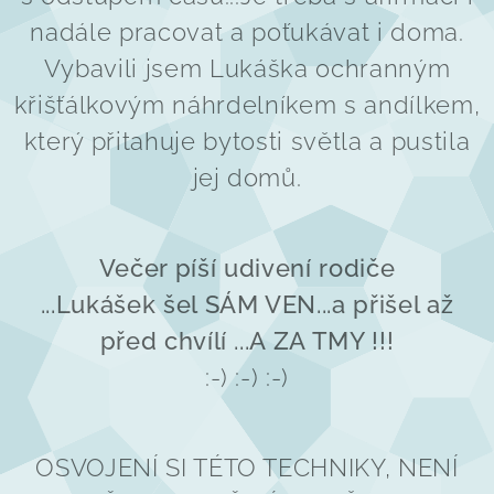
nadále pracovat a poťukávat i doma.
Vybavili jsem Lukáška ochranným
křišťálkovým náhrdelníkem s andílkem,
který přitahuje bytosti světla a pustila
jej domů.
Večer píší udivení rodiče
...Lukášek šel SÁM VEN...a přišel až
před chvílí ...A ZA TMY !!!
:-) :-) :-)
OSVOJENÍ SI TÉTO TECHNIKY, NENÍ