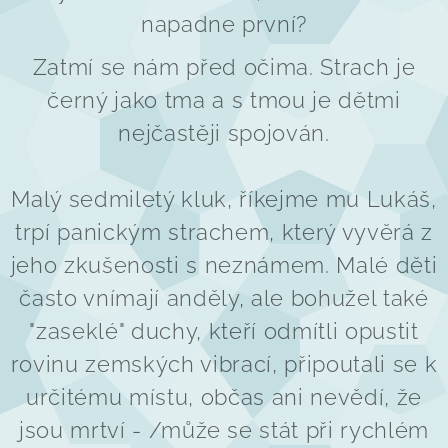
napadne první?
Zatmí se nám před očima. Strach je
černý jako tma a s tmou je dětmi
nejčastěji spojován.
Malý sedmiletý kluk, říkejme mu Lukáš,
trpí panickým strachem, který vyvěrá z
jeho zkušenosti s neznámem. Malé děti
často vnímají anděly, ale bohužel také
"zaseklé" duchy, kteří odmítli opustit
rovinu zemských vibrací, připoutali se k
určitému místu, občas ani nevědí, že
jsou mrtví - /může se stát při rychlém