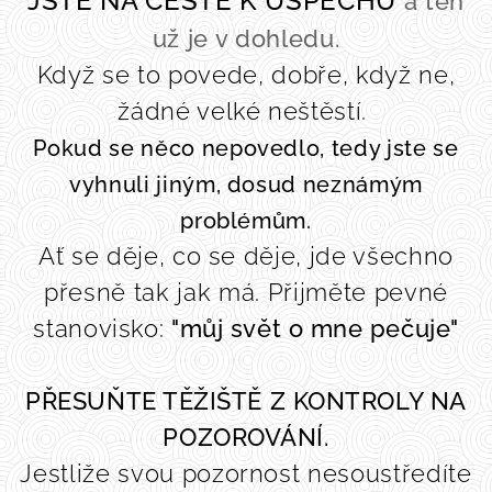
JSTE NA CESTĚ K ÚSPĚCHU
a ten
už je v dohledu.
Když se to povede, dobře, když ne,
žádné velké neštěstí.
Pokud se něco nepovedlo, tedy jste se
vyhnuli jiným, dosud neznámým
problémům.
Ať se děje, co se děje, jde všechno
přesně tak jak má. Přijměte pevné
stanovisko:
"můj svět o mne pečuje"
PŘESUŇTE TĚŽIŠTĚ Z KONTROLY NA
POZOROVÁNÍ.
Jestliže svou pozornost nesoustředíte