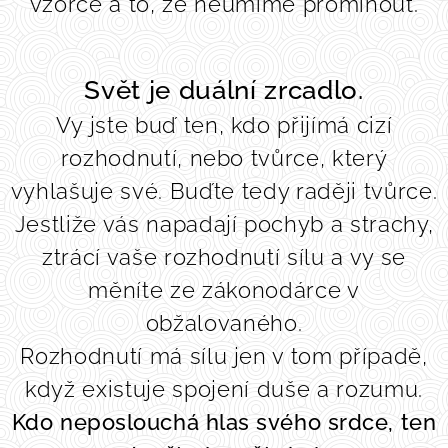
vzorce a to, že neumíme prominout.
Svět je duální zrcadlo
.
Vy jste buď ten, kdo přijímá cizí
rozhodnutí, nebo tvůrce, který
vyhlašuje své. Buďte tedy raději tvůrce.
Jestliže vás napadají pochyb a strachy,
ztrácí vaše rozhodnutí sílu a vy se
měníte ze zákonodárce v
obžalovaného.
Rozhodnutí má sílu jen v tom případě,
když existuje spojení duše a rozumu.
Kdo neposlouchá hlas svého srdce, ten