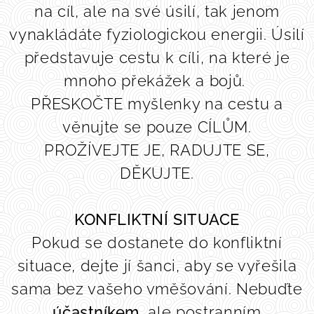
na cíl, ale na své úsilí, tak jenom
vynakládáte fyziologickou energii. Úsilí
představuje cestu k cíli, na které je
mnoho překážek a bojů.
PŘESKOČTE myšlenky na cestu a
věnujte se pouze CÍLŮM.
PROŽÍVEJTE JE, RADUJTE SE,
DĚKUJTE.
KONFLIKTNÍ SITUACE
Pokud se dostanete do konfliktní
situace, dejte jí šanci, aby se vyřešila
sama bez vašeho vměšování. Nebuďte
účastníkem
, ale postranním