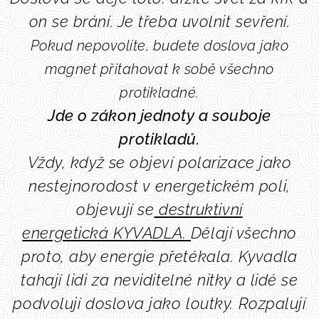
on se brání. Je třeba uvolnit sevření.
Pokud nepovolíte, budete doslova jako
magnet
přitahovat
k sobě všechno
protikladné.
Jde o zákon jednoty a souboje
protikladů.
Vždy, když se objeví polarizace jako
nestejnorodost v energetickém poli,
objevují se
destruktivní
energetická
KYVADLA.
Dělají všechno
proto, aby energie přetékala. Kyvadla
tahají lidi za neviditelné nitky a lidé se
podvolují doslova jako loutky.
R
ozp
alují