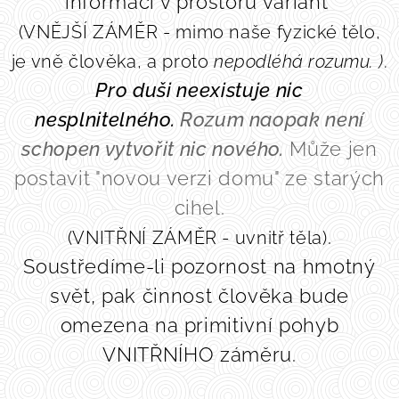
informací v prostoru variant
(VNĚJŠÍ ZÁMĚR - mimo naše fyzické tělo,
je vně člověka, a proto
nepodléhá rozumu
.
)
.
Pro duši neexistuje nic
nesplnitelného.
Rozum naopak
není
schopen vytvořit nic nového.
Může jen
postavit "novou verzi domu" ze starých
cihel.
.
(VNITŘNÍ ZÁMĚR - uvnitř těla)
Soustředíme-li pozornost na hmotný
svět, pak činnost člověka bude
omezena na primitivní pohyb
VNITŘNÍHO záměru.