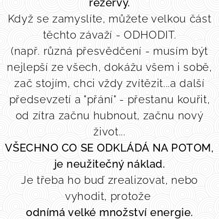
rezervy.
Když se zamyslíte, můžete velkou část
těchto závaží - ODHODIT.
(např. různá přesvědčení - musím být
nejlepší ze všech, dokážu všem i sobě,
zač stojím, chci vždy zvítězit...a další
předsevzetí a "přání" - přestanu kouřit,
od zítra začnu hubnout, začnu nový
život...
VŠECHNO CO SE ODKLÁDÁ NA POTOM,
je neužitečný náklad.
Je třeba ho buď zrealizovat, nebo
vyhodit, protože
odnímá
velké množství
energi
e.