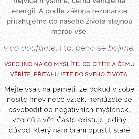
nejvíce myslíme, čemu věnujeme
energii.
A podle zákona rezonance
přitahujeme do našeho života stejnou
měrou vše,
v co doufáme
, i to, čeho se
bojíme.
VŠECHNO NA CO MYSLÍTE, CO CÍTÍTE A ČEMU
VĚŘÍTE, PŘITAHUJETE DO SVÉHO ŽIVOTA.
Mějte však na paměti, že dokud v sobě
nosíte hněv nebo vztek, nemůžete se
osvobodit od negativních myšlenek,
vzorců a vět. Často existuje jediný
důvod, který nám brání opustit staré