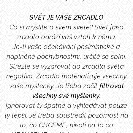
S
VĚT JE VAŠE ZRCADLO
Co si myslíte o svém světě? Svět jako
zrcadlo odráží váš vztah k němu.
Je-li vaše očekávání pesimistické a
naplněné pochybnostmi, určitě se splní.
Střezte se vyzařovat do zrcadla světa
negativa. Zrcadlo materializuje všechny
vaše myšlenky. Je
třeba začít
filtrovat
všechny své myšlenky.
Ignorovat ty
špatné
a vyhledávat pouze
ty
lepší
. Je třeba soustředit pozornost na
to, co CHCEME, nikoli na to co