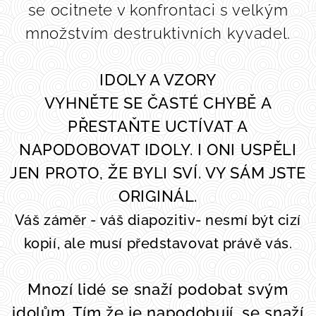
se ocitnete v konfrontaci s velkým
množstvím destruktivních kyvadel.
IDOLY A VZORY
VYHNĚTE SE ČASTÉ CHYBĚ A
PŘESTAŇTE UCTÍVAT A
NAPODOBOVAT IDOLY.
I ONI USPĚLI
JEN PROTO, ŽE BYLI SVÍ.
VY SÁM JSTE
ORIGINÁL.
Váš záměr - váš diapozitiv- nesmí být cizí
kopií, ale musí představovat právě vás.
M
nozí lidé se snaží podobat svým
idolům. Tím že je napodobují, se snaží