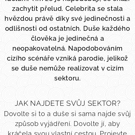
zachytit přelud. Celebrita se stala
hvězdou právě díky své jedinečnosti a
odlišnosti od ostatních. Duše každého
člověka je jedinečná a
neopakovatelná. Napodobováním
cizího scénáře vzniká parodie, jelikož
se duše nemůže realizovat v cizím
sektoru.
JAK NAJDETE SVŮJ SEKTOR?
Dovolte si to a duše si sama najde svůj
způsob vyjádření. Dovolte jí, aby
kráčela svou vlastní cestou. Projevte