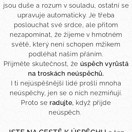
jsou duše a rozum v souladu, ostatní se
upravuje automaticky. Je třeba
poslouchat své srdce, ale přitom
nezapomínat, že žijeme v hmotném
světě, který není schopen mžikem
podléhat našim přáním.
Přijměte skutečnost, že
úspěch vyrůstá
na troskách neúspěchů.
I ti nejúspěšnější lidé prošli mnoha
neúspěchy, jen se o nich nezmiňují.
Proto se
radujte,
když přijde
neúspěch.