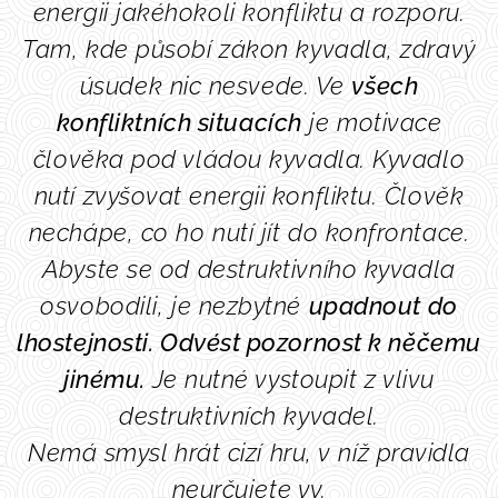
energii jakéhokoli konfliktu
a rozporu.
Tam, kde působí zákon kyvadla, zdravý
úsudek nic nesvede. Ve
všech
konfliktních situacích
je motivace
člověka pod vládou kyvadla. Kyvadlo
nutí zvyšovat energii konfli
k
tu. Člověk
nechápe, co ho nutí jít do konfrontace.
Abyste se od destruktivního kyvadla
osvobodili, je nezbytné
upadnout do
lhostejnosti.
Odvést pozornost k něčemu
jinému.
Je nutné vystoupit z vlivu
destruktivních kyvadel.
Nemá smysl hrát cizí hru, v níž pravidla
neurčujete vy.