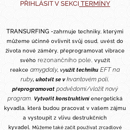
PŘIHLÁSIT V SEKCI
TERMÍNY
TRANSURFING -
zahrnuje techniky, kterými
můžeme účinně ovlivnit svůj osud, uvést do
života nové záměry, přeprogramovat vibrace
rezonančního pole,
svého
využít
amygdaly
EFT na
,
reakce
vy
užít
techniku
ruby
kvantovém poli,
,
u
kotvit se
v
podvědomí/vložit nový
přeprogramov
at
program.
V
ytvořit konstruktivní
energetická
kyvadla, která budou pracovat v vašem zájmu
a vystoupit z vlivu destrukčních
kyvadel.
Můžeme také začít používat zrcadlové