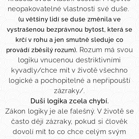
neopakovatelné vlastnosti své duše.
(u většiny lidí se duše změnila ve
vystrašenou bezprávnou bytost, která se
krčí v rohu a jen smutně sleduje co
Rozum má svou
provádí zběsilý rozum).
logiku vnucenou destriktivními
kyvadly/chce mít v životě všechno
logické a pochopitelné a nepřipouští
zázraky/.
Duši logika zcela chybí.
Zákon logiky je ale falešný. V životě se
často dějí zázraky, pokud si člověk
dovolí mít to co chce celým svým