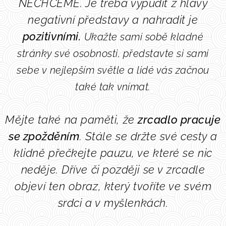
NECHCEME.
Je třeba vypudit z hlavy
negativní představy a nahradit je
pozitivními.
Ukažte sami sobě kladné
stránky své osobnosti, představte si sami
sebe v nejlepším světle a lidé vás
začnou
také tak
vnímat.
Mějte také na paměti, že
zrcadlo pracuje
se zpožděním
. Stále se držte své cesty a
klidně přečk
ejte
pauzu, ve které se nic
neděje. Dříve či později se v zrcadle
objeví ten obraz, který tvoří
te
ve svém
srdci a v myšlenkách.