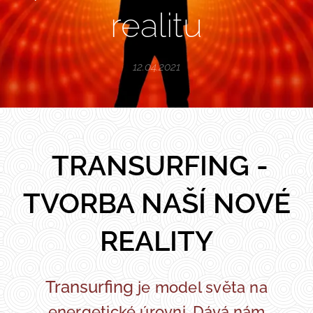
realitu
12.04.2021
TRANSURFING -
TVORBA NAŠÍ NOVÉ
REALITY
Transurfing
je model světa na
energetické úrovni.
Dává nám