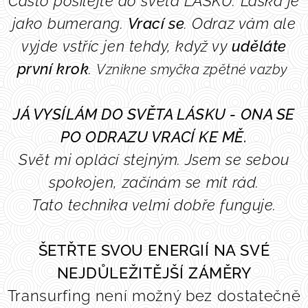
Často posílejte do světa LÁSKU.
Láska je
jako bumerang.
Vrací se
. Odraz vám
ale
vyjde vstříc jen tehdy, když vy
uděláte
první krok
.
Vznikne
smyčka zpětné vazby
JÁ VYSÍLÁM DO SVĚTA LÁSKU - ONA SE
PO ODRAZU VRACÍ KE MĚ.
Svět mi oplácí stejným. Jsem se sebou
spokojen, začínám se mít rád.
Tato technika velmi dobře funguje.
ŠETŘTE SVOU ENERGIÍ NA SVÉ
NEJDŮLEŽITĚJŠÍ ZÁMĚRY
Transurfing není možný bez dostatečně