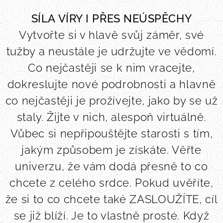
SÍLA VÍRY I PŘES NEÚSPĚCHY
Vytvořte si v hlavě svůj záměr, své
tužby a neustále je udržujte ve vědomí.
Co nejčastěji se k nim vracejte,
dokreslujte nové podrobnosti a hlavně
co nejčastěji je prožívejte, jako by se už
staly. Žijte v nich, alespoň virtuálně.
Vůbec si nepřipouštějte starosti s tím,
jakým způsobem je získáte. Věřte
univerzu, že vám dodá přesně to co
chcete z celého srdce. Pokud uvěříte,
že si to co chcete také ZASLOUŽÍTE, cíl
se již blíží. Je to vlastně prosté. Když