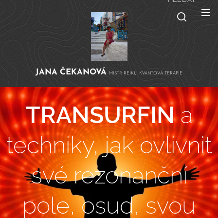
JANA
ČEKANOVÁ
MISTR REIKI, KVANTOVÁ TERAPIE
TRANSURFIN
a
techniky, jak ovlivnit
své rezonanční
pole, osud, svou