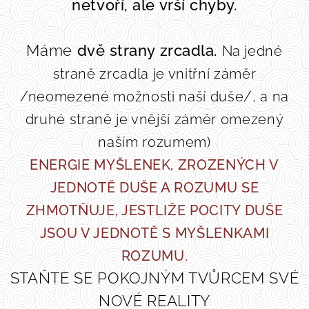
netvoří, ale vrší chyby.
Máme
dvě strany zrcadla.
Na jedné
straně zrcadla je vnitřní záměr
/neomezené možnosti naší duše/, a na
druhé straně je vnější záměr omezený
naším rozumem)
ENERGIE MYŠLENEK, ZROZENÝCH V
JEDNOTĚ DUŠE A ROZUMU SE
ZHMOTŇUJE, JESTLIŽE POCITY DUŠE
JSOU V JEDNOTĚ S MYŠLENKAMI
ROZUMU.
STAŇTE SE POKOJNÝM TVŮRCEM SVÉ
NOVÉ REALITY