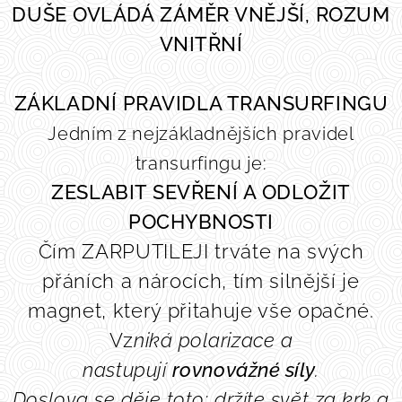
DUŠE OVLÁDÁ ZÁMĚR VNĚJŠÍ, ROZUM
VNITŘNÍ
ZÁKLADNÍ PRAVIDLA TRANSURFINGU
Jedním z nejzákladnějších pravidel
transurfingu je:
ZESLABIT SEVŘENÍ A ODLOŽIT
POCHYBNOSTI
Čím ZARPUTILEJI trváte na svých
přáních a nárocích, tím silnější je
magnet, který přitahuje vše opačné.
Vz
niká polarizace a
nastupují
rovnovážné síly
.
Doslova se děje toto: držíte svět za krk a