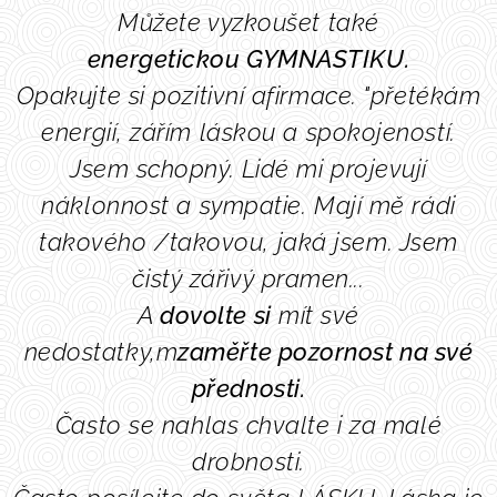
Můžete vyzkoušet také
energetickou GYMNASTIKU.
Opakujte si pozitivní afirmace. "přetékám
energií, zářím láskou a spokojeností.
Jsem schopný.
Lidé m
i
projevují
náklonnost a sympatie.
Mají mě rádi
takového /takovou, jaká jsem.
Jsem
čistý
zářivý
pramen...
A
d
ovolte si
mít
své
nedostatky,m
zaměřte pozornost na své
přednosti.
Často se nahlas chvalte i za malé
drobnosti.