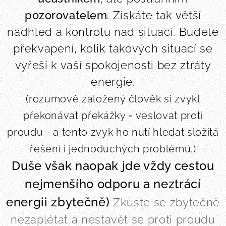
pozorovatelem
. Získáte tak větší
nadhled a kontrolu nad situací. Budete
překvapení, kolik takových situací se
vyřeší k vaší spokojenosti bez ztráty
energie.
(rozumově založený člověk si zvykl
překonávat překážky = veslovat proti
proudu - a tento zvyk ho nutí hledat složitá
řešení i jednoduchých problémů.)
Duše však naopak jde vždy cestou
nejmenšího odporu a neztrácí
energii zbytečně)
Zkuste se zbytečně
nezaplétat a nestavět se proti proudu