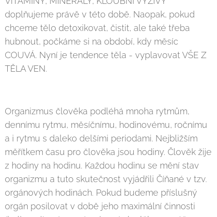
VITAMÍNY, MINERÁLY, KLOUBNÍ VÝŽIVY
doplňujeme právě v této době. Naopak, pokud
chceme tělo detoxikovat, čistit, ale také třeba
hubnout, počkáme si na období, kdy měsíc
COUVÁ. Nyní je tendence těla - vyplavovat VŠE Z
TĚLA VEN.
Organizmus člověka podléhá mnoha rytmům,
dennímu rytmu, měsíčnímu, hodinovému, ročnímu
a i rytmu s daleko delšími periodami. Nejbližším
měřítkem času pro člověka jsou hodiny. Člověk žije
z hodiny na hodinu. Každou hodinu se mění stav
organizmu a tuto skutečnost vyjádřili Číňané v tzv.
orgánových hodinách. Pokud budeme příslušný
orgán posilovat v době jeho maximální činnosti