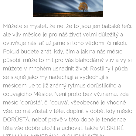
Můžete si myslet, že ne, že to jsou jen babské řeči,
ale vliv měsíce je pro náš život velmi důležitý a
ovlivňuje nás, ať už jsme si toho vědomi, či nikoli.
Pokud budete znát, kdy, čím a jak na nás měsíc
působí, může to mít pro Vás blahodárný vliv a vy si
můžete v mnohém usnadnit život. Rostliny i půda
se stejně jako my nadechují a vydechují s
měsícem. Je to již známý rytmus dorůstjícího a
couvajícího Měsíce. Není proto bez významu, zda
měsíc "dorůstá", či "couvá", všeobecně je vhodné
vše, co má zůstat v těle, doplnit v době, kdy měsíc
DORŮSTÁ, neboť právě v této době je tendence
těla vše dobře uložit a uchovat, takže VEŠKERÉ