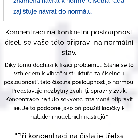
znamená návrat k normě. Číselná řada
zajišťuje návrat do normálu
!
Koncentrací na konkrétní posloupnost
čísel, se vaše tělo připraví na normální
stav.
Díky tomu dochází k fixaci problému… Stane se to
vzhledem k vibrační struktuře za číselnou
posloupností, tato číselná posloupnost je normou.
Představuje nezbytný zvuk, tj. správný zvuk.
Koncentrace na tuto sekvenci znamená připravit
se. Je to podobné jako při použití ladičky k
naladění hudebních nástrojů."
"Při koncentraci na čísla je třeba