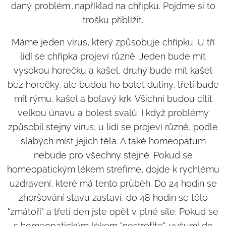
daný problém...například na chřipku. Pojďme si to
trošku přiblížit.
Máme jeden virus, který způsobuje chřipku. U tří
lidí se chřipka projeví různě. Jeden bude mít
vysokou horečku a kašel, druhý bude mít kašel
bez horečky, ale budou ho bolet dutiny, třetí bude
mít rýmu, kašel a bolavý krk. Všichni budou cítit
velkou únavu a bolest svalů. I když problémy
způsobil stejný virus, u lidí se projeví různě, podle
slabých míst jejich těla. A také homeopatum
nebude pro všechny stejné. Pokud se
homeopatickým lékem strefíme, dojde k rychlému
uzdravení, které má tento průběh. Do 24 hodin se
zhoršování stavu zastaví, do 48 hodin se tělo
"zmátoří" a třetí den jste opět v plné síle. Pokud se
s homeopatickým lékem "nestrefíte", vyšumí do