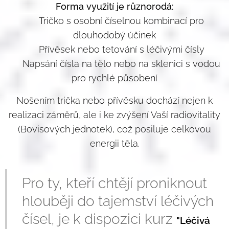
Forma využití je různorodá:
✅ Tričko s osobní číselnou kombinací pro
dlouhodobý účinek
✅ Přívěsek nebo tetování s léčivými čísly
✅ Napsání čísla na tělo nebo na sklenici s vodou
pro rychlé působení
Nošením trička nebo přívěsku dochází nejen k
realizaci záměrů, ale i ke zvýšení Vaší radiovitality
(Bovisových jednotek), což posiluje celkovou
energii těla.
Pro ty, kteří chtějí proniknout
hlouběji do tajemství léčivých
čísel, je k dispozici kurz
"Léčivá