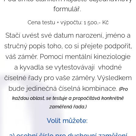
formulář.
Cena testu + výpočtu: 1 500,- Kč
Stačí uvést své datum narození, jméno a
stručný popis toho, co si přejete podpořit,
váš záměr. Pomocí mentální kineziologie
a kyvadla se vytestovávají vhodné
číselné řady pro vaše záměry. Výsledkem
bude jedinečná číselná kombinace.
(Pro
každou oblast, se testuje a propočítává konkrétně
zaměřená řada.)
Volit můžete:
a) osobní číslo pro duchovní zaměření