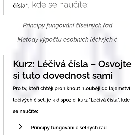
, kde se naučíte:
čísla"
Principy fungování číselných řad
Metody výpočtu osobních léčivých č
Kurz: Léčivá čísla – Osvojte
si tuto dovednost sami
Pro ty, kteří chtějí proniknout hlouběji do tajemství
léčivých čísel,
je k disp
o
zici kurz
"Léčivá čísla"
, kde
se naučíte:
Principy fungování číselných řad