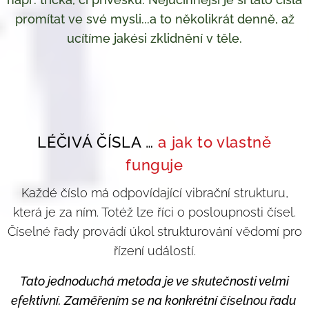
promítat
ve své mysli
...a to několikrát denně
, a
ž
uc
í
t
í
me jak
é
si
zklidnění v těle.
LÉČIVÁ ČÍSLA …
a
jak to vlastně
funguje
Každé číslo má odpovídající vibrační strukturu,
která je za ním. Totéž lze říci o posloupnosti čísel.
Číselné řady provádí úkol strukturování vědomí pro
řízení událostí.
Tato jednoduchá metoda je ve skutečnosti velmi
efektivní. Zaměřením se na konkrétní číselnou řadu