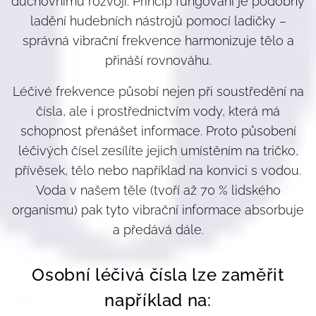
duchovnímu rozvoji. Princip fungování je podobný
ladění hudebních nástrojů pomocí ladičky –
správná vibrační frekvence harmonizuje tělo a
přináší rovnováhu.
Léčivé frekvence působí nejen při soustředění na
čísla, ale i prostřednictvím vody, která má
schopnost přenášet informace. Proto působení
léčivých čísel zesílíte jejich umístěním na tričko,
přívěsek, tělo nebo například na konvici s vodou.
Voda v našem těle (tvoří až 70 % lidského
organismu) pak tyto vibrační informace absorbuje
a předává dále.
Osobní léčivá čísla lze zaměřit
například na: