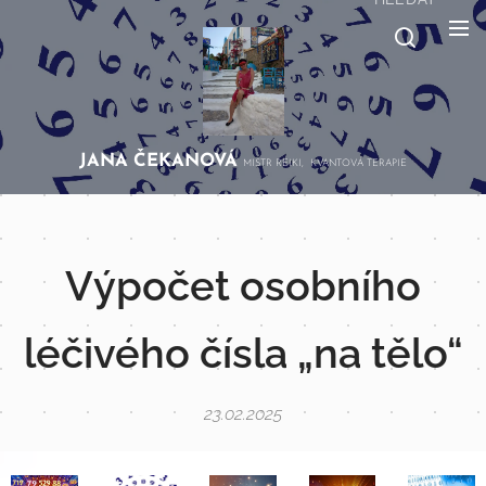
JANA
ČEKANOVÁ
MISTR REIKI, KVANTOVÁ TERAPIE
Výpočet osobního
léčivého čísla „na tělo“
23.02.2025