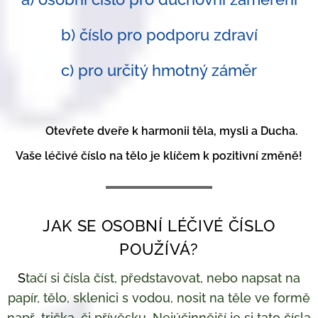
b) číslo pro podporu zdraví
c) pro určitý hmotný záměr
👉
Otevřete dveře k harmonii těla, mysli a Ducha.
Vaše léčivé číslo na tělo je klíčem k pozitivní změně!
JAK SE OSOBNÍ LÉČIVÉ ČÍSLO
POUŽÍVÁ?
S
tačí si čísla číst, představovat, nebo napsat na
papír, tělo, sklenici s vodou,
nosit na těle ve formě
např. trička, či přívěsku
.
N
ej
účinnější
je si tato čísla