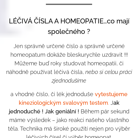
LÉČIVÁ ČÍSLA A HOMEOPATIE…co mají
společného ?
Jen správně určené číslo a správně určené
homeopatum dokáže bleskurychle uzdravit !!!
Můžeme buď roky studovat homeopatii, či
náhodně používat léčivá čísla,
nebo si celou práci
zjednodušíme
a vhodné číslo, či lék jednoduše
vytestujeme
kineziologickým svalovým testem
.
J
ak
jednoduché ! Jak geniální !
Během pár sekund
máme výsledek – jako reakci našeho vlastního
těla. Technika má široké použití nejen pro výběr
léčivých čísel či výběr homeopat.