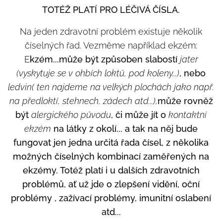
TOTÉŽ PLATÍ PRO LÉČIVÁ ČÍSLA.
Na jeden zdravotní problém existuje několik
číselných řad. Vezměme například ekzém:
E
kzém...může být způsoben slabostí
jater
(vyskytuje se v ohbích loktů, pod koleny...)
, nebo
ledvin( ten najdeme na velkých plochách jako např.
na předloktí, stehnech, zádech atd...),
může rovněž
být
alergického původu
, či může jít o
kontaktní
ekzém
na látky z okolí... a tak na něj
bude
fungovat
jen jedna určitá řada čísel, z několika
možných číselných kombinací zaměřených na
ekzémy. Totéž platí i u dalších zdravotních
problémů, ať už jde o
zlepšení vidění, oční
problémy
, zažívací problém
y,
imunitní
oslabení
atd...