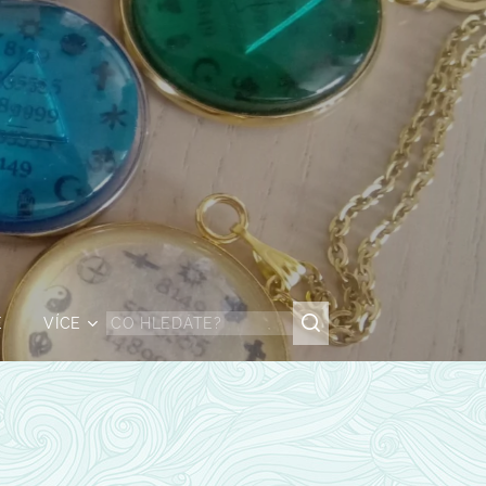
Ě
VÍCE