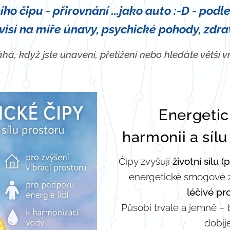
ho čipu - přirovnání ...jako auto :-D - podl
visí na míře únavy, psychické pohody, zdraví
á, když jste unavení, přetížení nebo hledáte větší vni
Energetic
✨
harmonii a síl
Čipy zvyšují
životní sílu 
energetické smogové z
léčivé pr
Působí trvale a jemně – 
dobíje