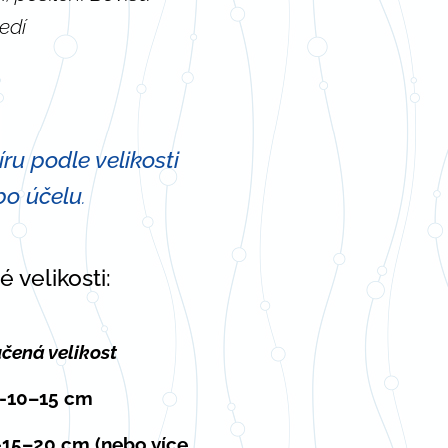
edí
ru podle velikosti
bo účelu
.
velikosti:
čená velikost
 -10–15 cm
-15–20 cm (nebo více