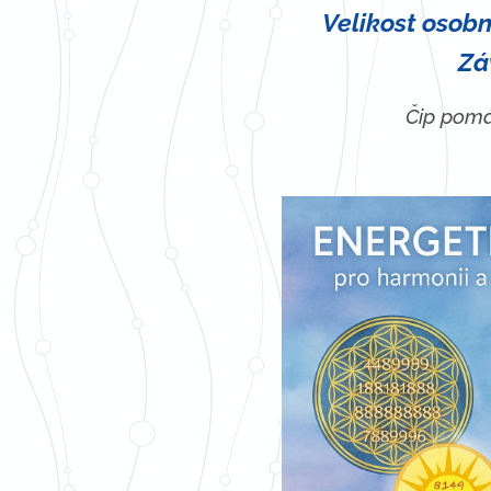
Velikost osobní
🌀
Zá
Čip pomáh