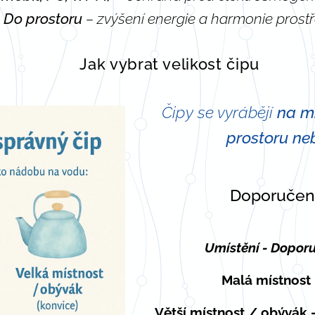

Do prostoru
– zvýšení energie a harmonie prostř
⚡
Jak vybrat velikost čipu
Čipy se vyrábějí
na mí
prostoru ne
Doporučené 
📏
Umístění - Doporu
Malá místnost
Větší místnost / obývák 