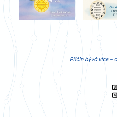
Příčin bývá více – a
3️
4️