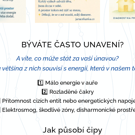
BÝVÁTE ČASTO UNAVENÍ?
🌙
A víte, co může stát za vaší únavou?
 většina z nich souvisí s energií, která v našem t
1️⃣
Málo energie v auře
2️⃣ Rozladěné čakry
⃣ Přítomnost cizích entit nebo energetických napoj
⃣ Elektrosmog, škodlivé zóny, disharmonické prostř
Jak působí čipy
💎