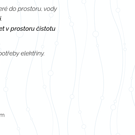
teré do prostoru, vody
i
.
t v prostoru čistotu
otřeby elektřiny.
em