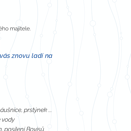
ho majitele.
 vás znovu ladí na
ušnice, prstýnek ...
e vody
 posílení Bovisů