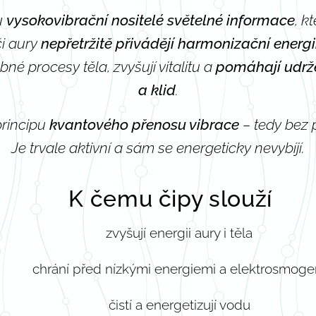
u
vysokovibrační nositelé světelné informace
, k
či aury
nepřetržitě přivádějí harmonizační energi
é procesy těla, zvyšují vitalitu a
pomáhají udrže
a klid
.
principu
kvantového přenosu vibrace
– tedy bez p
Je trvale aktivní a sám se energeticky nevybíjí.
K čemu čipy slouží
🌿
zvyšují energii aury i těla
chrání před nízkými energiemi a elektrosmog
čistí a energetizují vodu