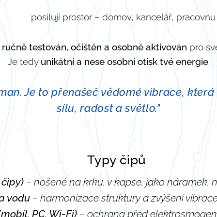
posilují prostor – domov, kancelář, pracovnu
e
ručně testován, očištěn a osobně aktivován
pro své
Je tedy
unikátní a nese osobní otisk tvé energie
.
isman. Je to přenašeč vědomé vibrace, která
sílu, radost a světlo."
Typy čipů
📿
 čipy)
– nošené na krku, v kapse, jako náramek, ná
a vodu
– harmonizace struktury a zvýšení vibrac
(mobil, PC, Wi-Fi)
– ochrana před elektrosmogem,