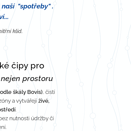
e naší "spotřeby" .
...
třní klid.
ké čipy pro
u
nejen prostoru
(podle škály Bovis)
, čistí
óny a vytvářejí
živé,
ostředí
.
bez nutnosti údržby či
ní.