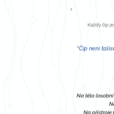
Každý čip j
🕊️
"Čip není tal
💠
Na tělo (osobní
💧
N
📱
Na přístroje 