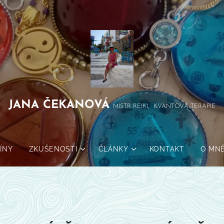
JANA
ČEKANOVÁ
MISTR REIKI, KVANTOVÁ TERAPIE
ÍNY
ZKUŠENOSTI
ČLÁNKY
KONTAKT
O MN