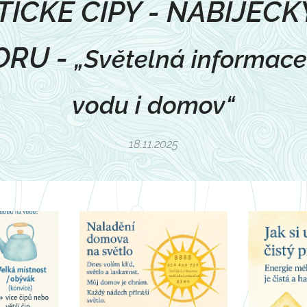
ICKÉ ČIPY - NABÍJEČK
ORU -
„Světelná informace 
vodu i domov“
18.11.2025