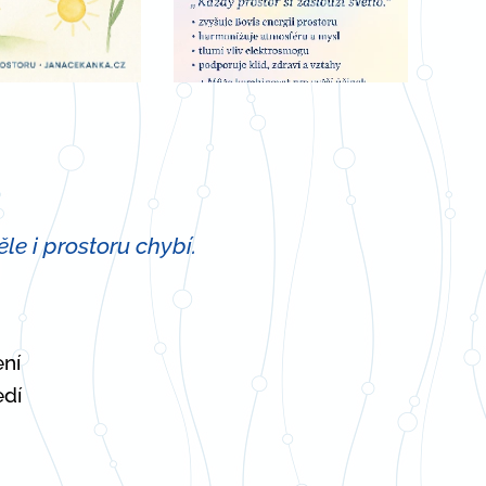
ěle i prostoru chybí.
ení
edí