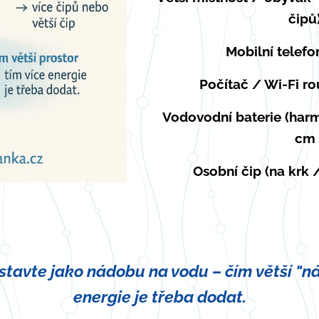
čipů
Mobilní telefo
Počítač / Wi-Fi ro
Vodovodní baterie (harm
cm
Osobní čip (na krk 
🌀
dstavte jako nádobu na vodu – čím větší "ná
energie je třeba dodat.