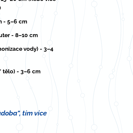
)
n - 5–6 cm
uter - 8–10 cm
onizace vody) - 3–4
/ tělo) - 3–6 cm
doba", tím více