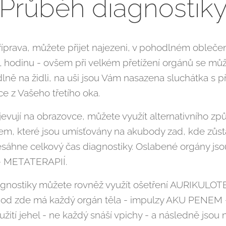
Průběh diagnostik
íprava, můžete přijet najezeni, v pohodlném oblečení
 hodinu - ovšem při velkém přetížení orgánů se můž
ně na židli, na uši jsou Vám nasazena sluchátka s 
 z Vašeho třetího oka.
jevují na obrazovce, můžete využít alternativního z
, které jsou umísťovány na akubody zad, kde zůsta
esáhne celkový čas diagnostiky. Oslabené orgány js
 - METATERAPIÍ.
gnostiky můžete rovněž využít ošetření AURIKULOTE
bod zde má každý orgán těla - impulzy AKU PENEM - 
ití jehel - ne každý snáší vpichy - a následně jso