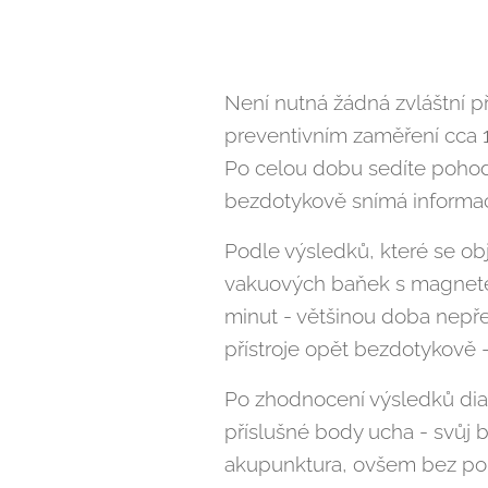
Není nutná žádná zvláštní př
preventivním zaměření cca 1
Po celou dobu sedíte pohodl
bezdotykově snímá informace
Podle výsledků, které se ob
vakuových baňek s magnetem
minut - většinou doba nepř
přístroje opět bezdotykově
Po zhodnocení výsledků dia
příslušné body ucha - svůj 
akupunktura, ovšem bez použ