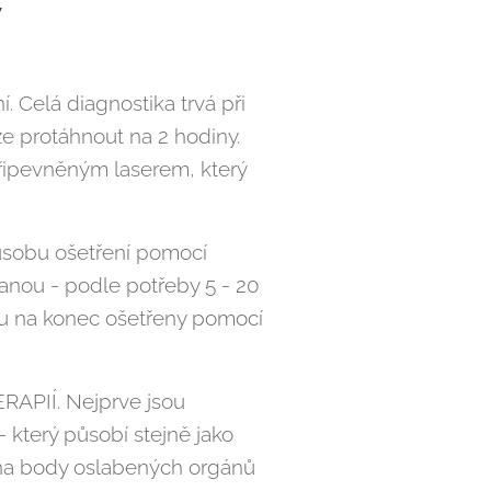
y
. Celá diagnostika trvá při
e protáhnout na 2 hodiny.
připevněným laserem, který
působu ošetření pomocí
nou - podle potřeby 5 - 20
ou na konec ošetřeny pomocí
RAPIÍ. Nejprve jsou
který působí stejně jako
u na body oslabených orgánů