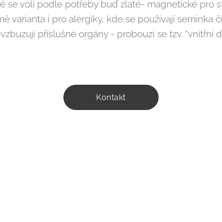
é se volí podle potřeby buď zlaté- magnetické pro st
ě varianta i pro alergiky, kde se používají semínka čín
zbuzují příslušné orgány - probouzí se tzv. "vnitřní do
Kontakt