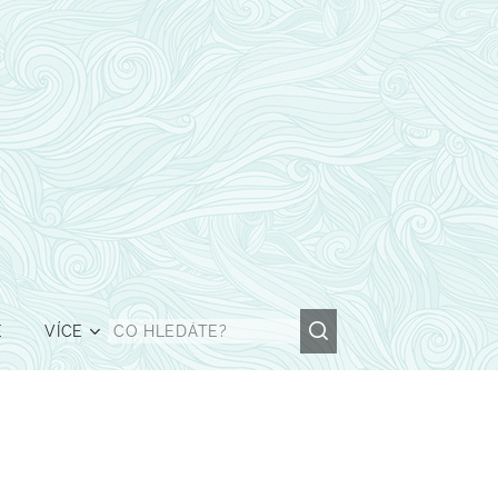
Ě
VÍCE