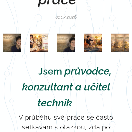
01.03.2026
🧭
průvodce,
Jsem
konzultant a učitel
🌿
technik
V průběhu své práce se často
setkávám s otázkou, zda po