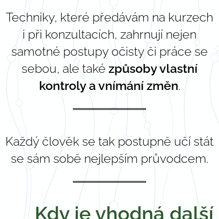
Techniky, které předávám na kurzech
i při konzultacích, zahrnují nejen
samotné postupy očisty či práce se
sebou, ale také
způsoby vlastní
kontroly a vnímání změn
.
Každý člověk se tak postupně učí stát
se sám sobě nejlepším průvodcem.
🧘‍♀️
Kdy je vhodná další