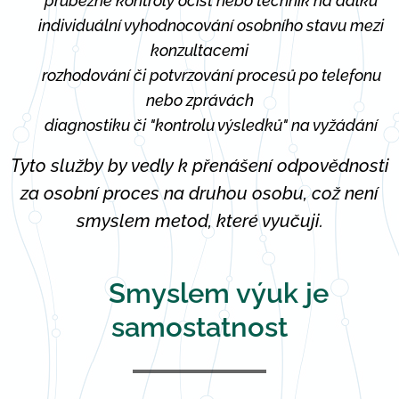
❌ průběžné kontroly očist nebo technik na dálku
❌ individuální vyhodnocování osobního stavu mezi
konzultacemi
❌ rozhodování či potvrzování procesů po telefonu
nebo zprávách
❌ diagnostiku či "kontrolu výsledků" na vyžádání
Tyto služby by vedly k přenášení odpovědnosti
za osobní proces na druhou osobu, což není
smyslem metod, které vyučuji.
Smyslem výuk je
🌱
samostatnost