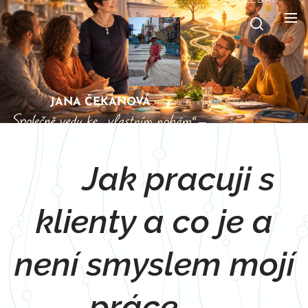
JANA
ČEKANOVÁ
MISTR REIKI, KVANTOVÁ TERAPIE
🌿
Jak pracuji s
klienty a co je a
není smyslem mojí
práce
🌿