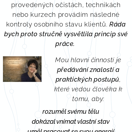
provedených očistách, technikách
nebo kurzech provádím následné
kontroly osobního stavu klientů.
Ráda
bych proto stručně vysvětlila princip své
práce.
Mou hlavní činností je
předávání znalostí a
praktických postupů
,
které vedou člověka k
tomu, aby:
✨ rozuměl svému tělu
✨ dokázal vnímat vlastní stav
✨ uměl pracovat se svou energií