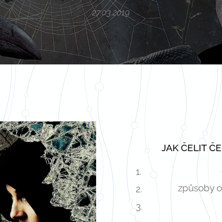
27.03.2019
JAK ČELIT Č
způsoby oc