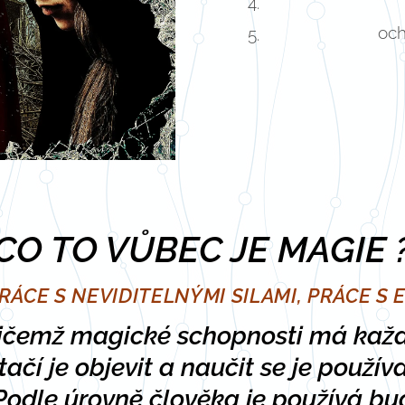
och
CO TO VŮBEC JE MAGIE 
PRÁCE S NEVIDITELNÝMI SILAMI, PRÁCE S 
ičemž magické schopnosti má kaž
tačí je objevit a naučit se je používa
Podle úrovně člověka je používá bu