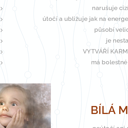
narušuje ciz
útočí a ubližuje jak na energe
působí veli
je nesta
VYTVÁŘÍ KARM
má bolestné
BÍLÁ 