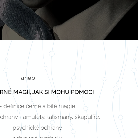
aneb
ERNÉ MAGII, JAK SI MOHU POMOCI
- definice černé a bílé magie
hrany - amulety, talismany, škapulíře,
psychické ochrany.