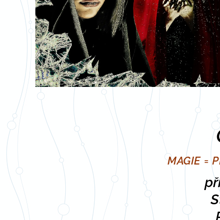
MAGIE = 
př
S