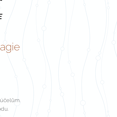
E
magie
 účelům.
odu.