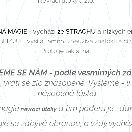
Nevrací útoky a zlo.
NÁ MAGIE
- vychází
ze STRACHU
a
nízkých e
LIŽUJE, vysílá temno, zneužívá znalostí a cizí 
Proto je tak silná.
ME SE NÁM - podle vesmírných zák
, vrátí se zlo znásobené. Vyšleme - li 
znásobená láska.
 magie
a tím pádem je zdánl
nevrací útoky
ie se zabývá obranou, a vždy vycház