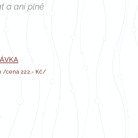
t a ani plně
RÁVKA
m /cena 222,- Kč/