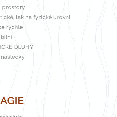
í prostory
tické, tak na fyzické úrovni
ce rychle
bilní
ICKÉ DLUHY
 následky
.
MAGIE