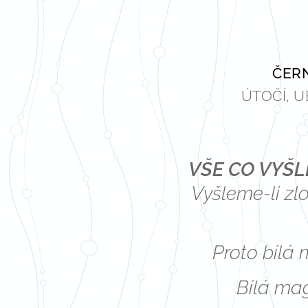
ČER
ÚTOČÍ, UB
VŠE CO VYŠLE
Vyšleme-li zlo
Proto bílá
Bílá mag