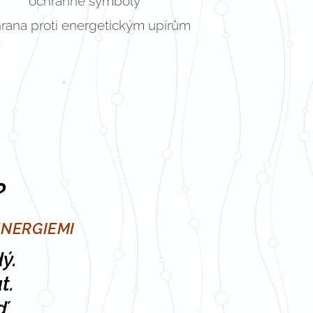
ochranné symboly
rana proti energetickým upírům
.
?
ENERGIEMI
dý.
t.
ď