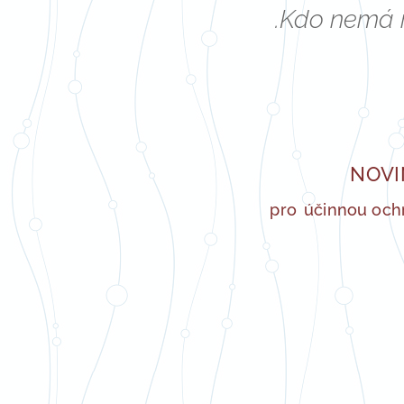
.Kdo nemá r
NOVI
pro
účinnou ochr