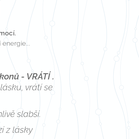
mocí.
energie...
onů - VRÁTÍ .
lásku, vrátí se
ivě slabší.
í z lásky