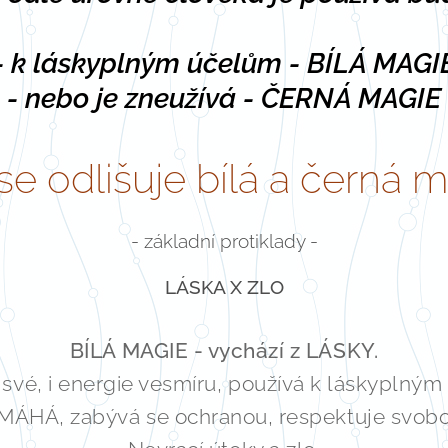
- k láskyplným účelům - BÍLÁ MAGI
- nebo je zneužívá - ČERNÁ MAGIE
se odlišuje bílá a černá 
- základní protiklady -
LÁSKA X ZLO
BÍLÁ MAGIE - vychází z LÁSKY.
 své, i energie vesmíru, používá k láskyplným
ÁHÁ, zabývá se ochranou, respektuje svob