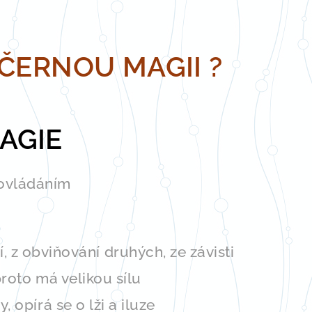
ČERNOU MAGII ?
AGIE
 ovládáním
, z obviňování druhých, ze závisti
proto má velikou sílu
 opírá se o lži a iluze