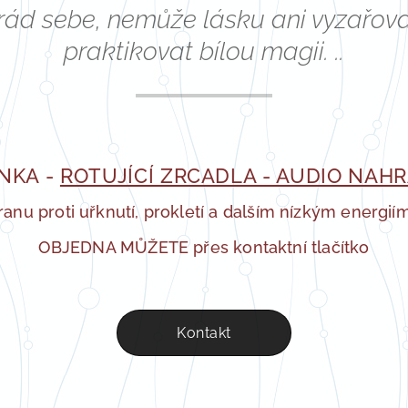
ád sebe, nemůže lásku ani vyzařova
praktikovat bílou magii. ..
NKA -
ROTUJÍCÍ ZRCADLA - AUDIO NAH
anu proti uřknutí, prokletí a dalším nízkým energií
OBJEDNA MŮŽETE přes kontaktní tlačítko
Kontakt