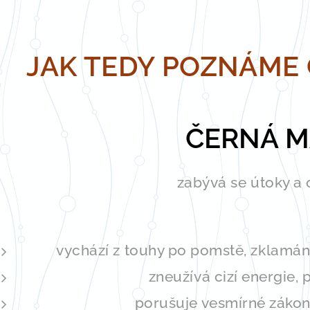
JAK TEDY POZNÁME 
ČERNÁ M
zabývá se útoky a
vychází z touhy po pomstě, zklamání
zneužívá cizí energie, 
porušuje vesmírné zákony,