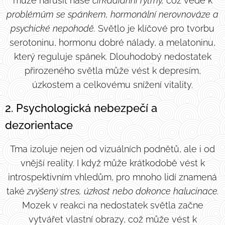
může narušit naše
cirkadiánní rytmy,
což vede k
problémům se spánkem, hormonální nerovnováze a
psychické nepohodě.
Světlo je klíčové pro tvorbu
serotoninu, hormonu dobré nálady, a melatoninu,
který reguluje spánek. Dlouhodobý nedostatek
přirozeného světla může vést k depresím,
úzkostem a celkovému snížení vitality.
2. Psychologická nebezpečí a
dezorientace
Tma izoluje nejen od vizuálních podnětů, ale i od
vnější reality. I když může krátkodobě vést k
introspektivním vhledům, pro mnoho lidí znamená
také
zvýšený stres, úzkost nebo dokonce halucinace.
Mozek v reakci na nedostatek světla začne
vytvářet vlastní obrazy, což může vést k