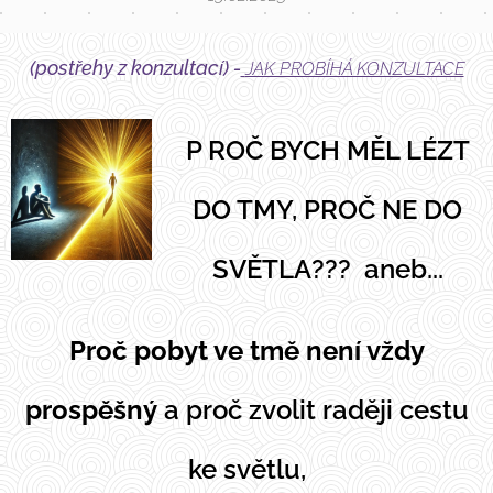
(postřehy z konzultací) -
JAK PROBÍHÁ KONZULTACE
P ROČ BYCH MĚL LÉZT
DO TMY, PROČ NE DO
SVĚTLA???
aneb...
Proč pobyt ve tmě není vždy
prospěšný
a proč
z
volit
raději
cestu
ke světlu,