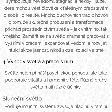
symbolizuje nevědomí, stagnaci a někdy i iluze,
které mohou vést člověka k falešným představám
o sobě i o realitě. Mnoho duchovních tradic hovoří
o tom, že skutečné probuzení a transformace
přichází prostřednictvím světla – jak vnitřního, tak
vnějšího. Zaměřit se na světlo znamená pracovat s
vyššími vibracemi, expandovat vědomí a rozvíjet
intuici skrze jasnost, nikoli skrze izolaci ve tmě.
4. Výhody světla a práce s ním
Světlo nejen přináší psychickou pohodu, ale také
podporuje vitalitu a harmonii v těle. Různé druhy
světla mají různé účinky:
Sluneční světlo
: Posiluje imunitní systém, zvyšuje hladinu vitamínu