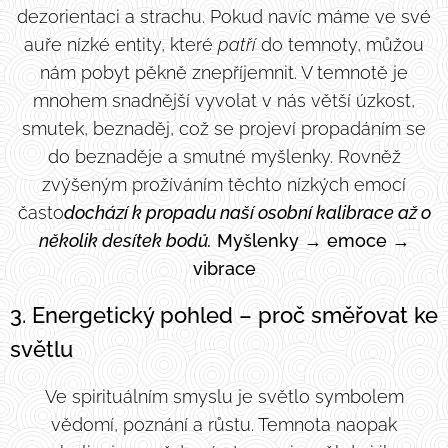
dezorientaci a strachu. Pokud navíc máme ve své
auře nízké entity, které
patří
do temnoty, můžou
nám pobyt pěkně znepříjemnit. V temnotě je
mnohem snadnější vyvolat v nás větší úzkost,
smutek, beznaděj, což se projeví propadáním se
do beznaděje a smutné myšlenky. Rovněž
zvýšeným prožíváním těchto nízkých emocí
často
dochází k propadu naší
osobní
kalibrace až o
několik desítek bodů.
Myšlenky → emoce →
vibrace
3. Energetický pohled – proč směřovat ke
světlu
Ve spirituálním smyslu je světlo symbolem
vědomí, poznání a růstu. Temnota naopak