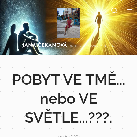
JANA
ČEKANOVÁ
MISTR REIKI, KVANTOVÁ TERAPIE
POBYT VE TMĚ...
nebo VE
SVĚTLE...???.
19.02.2025