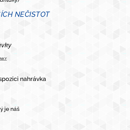
ŠÍCH NEČISTOT
návky
INKY
ispozici nahrávka
ý je náš