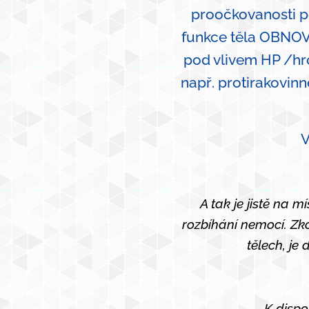
proočkovanosti po
funkce těla OBNOV
pod vlivem HP /hro
např. protirakovin
V
A tak je jistě na m
rozbíhání nemocí. Zk
tělech, je 
K dispo