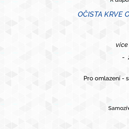
OČISTA KRVE 
více
-
Pro omlazení - s
Samozře