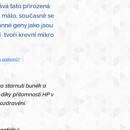
ává tato přirozená
 málo, současně se
anné geny jako jsou
i tvoří krevní mikro
 proteinů?
za stárnutí buněk a
díky přítomnosti HP v
é ozdravění.
vanťáky)