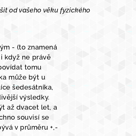
it od vašeho věku fyzického
kým - (to znamená
 i když ne právě
povídat tomu
dka může být u
íce šedesátníka,
vější výsledky.
 až dvacet let, a
echno souvisí se
bývá v průměru +,-