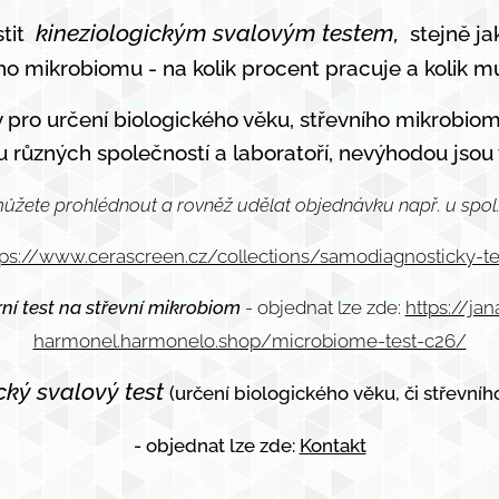
kineziologickým svalovým testem,
stit
stejně jak
ho mikrobiomu - na kolik procent pracuje a kolik mu
 pro určení biologického věku, střevního mikrobiomu,
u různých společností a laboratoří, nevýhodou jsou 
můžete prohlédnout a rovněž udělat objednávku např. u spol
tps://www.cerascreen.cz/collections/samodiagnosticky-te
ní test na střevní mikrobiom
- objednat lze zde:
https://ja
harmonel.harmonelo.shop/microbiome-test-c26/
cký svalový test
(určení biologického věku, či střevní
- objednat lze zde:
Kontakt