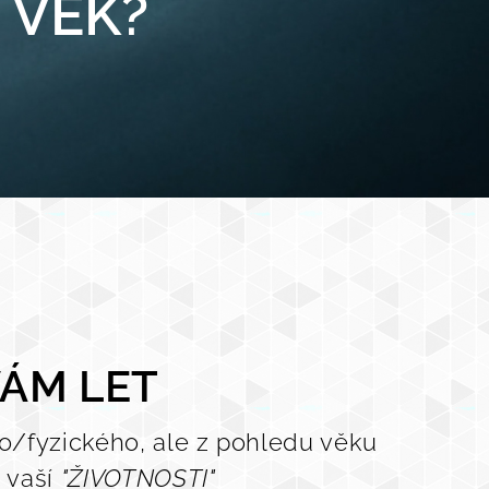
Ý VĚK?
VÁM LET
o/fyzického, ale z pohledu věku
 vaší
"ŽIVOTNOSTI"