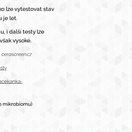
o lze vytestovat stav
 je let.
 i další testy lze
však vysoké.
. cerascreen.cz
sty
nacekanka-
ho mikrobiomu)