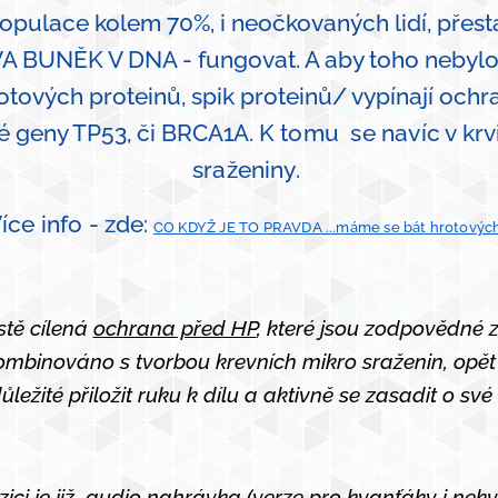
pulace kolem 70%, i neočkovaných lidí, přest
A BUNĚK V DNA - fungovat. A aby toho nebylo
tových proteinů, spik proteinů/ vypínají ochr
né geny TP53, či BRCA1A.
K tomu se navíc v krv
sraženiny.
íce info -
zde:
CO KDYŽ JE TO PRAVDA ...máme se bát hrotových
ístě cílená
ochrana před HP
, které jsou zodpovědné 
ombinováno s tvorbou krevních mikro sraženin, opět 
důležité přiložit ruku k dílu a aktivně se zasadit o sv
zici je již audio nahrávka (verze pro kvanťáky i nek