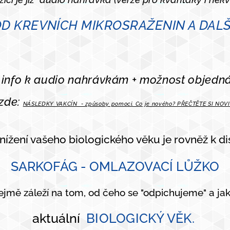
OD KREVNÍCH MIKROSRAŽENIN A DAL
 info k audio nahrávkám + možnost objed
zde:
NÁSLEDKY VAKCÍN - způsoby pomoci. Co je nového? PŘEČTĚTE SI NOV
nížení vašeho biologického věku je rovněž k d
SARKOFÁG - OMLAZOVACÍ LŮŽKO
jmě záleží na tom, od čeho se "odpichujeme" a jak
aktuální
BIOLOGICKÝ VĚK.