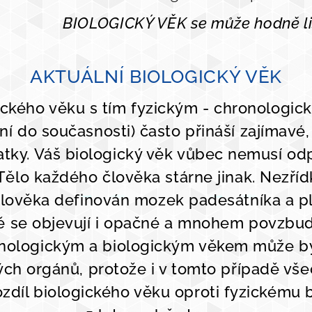
BIOLOGICKÝ VĚK se může hodně liš
AKTUÁLNÍ BIOLOGICKÝ VĚK
ického věku s tím fyzickým - chronologic
í do současnosti) často přináší zajímavé,
atky. Váš biologický věk vůbec nemusí od
ělo každého člověka stárne jinak. Nezří
 člověka definován mozek padesátníka a pl
 se objevují i opačné a mnohem povzbudi
nologickým a biologickým věkem může být
vých orgánů, protože i v tomto případě vš
zdíl biologického věku oproti fyzickému 