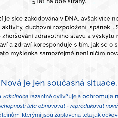
5 let na obě strany.
tí je sice zakódována v DNA, avšak více n
é aktivity, duchovní rozpoložení, spánek... 
 zhoršování zdravotního stavu a výskytu
aví a zdraví koresponduje s tím, jak se o 
ato myšlenka samozřejmě není ničím nov
Nová je jen současná situace.
ochromuje n
m
vakcinace
razantně ovlivňuje a
schopnosti těla obnovovat - reprodukovat nov
teinům, kterými jsou zaplavena těla jak očkova