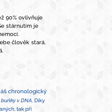
ež 90% ovlivňuje
Se stárnutím je
 nemocí.
sebe člověk stará.
á.
áš chronologický
é buňky v DNA.
Díky
ných, tak při