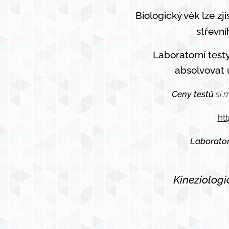
Biologický věk lze zji
střevní
Laboratorní testy
absolvovat 
Ceny testů
si 
ht
Laborator
Kineziologi