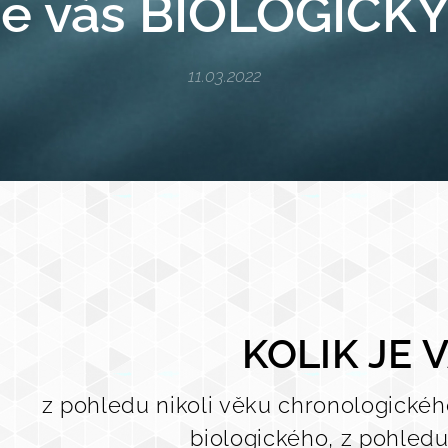
je váš BIOLOGICK
11.03.2022
KOLIK JE 
z pohledu nikoli věku chronologickéh
biologického, z pohledu