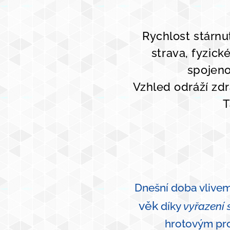
Rychlost stárnu
strava, fyzick
spojeno
Vzhled odráží zdr
T
Dnešní doba vlive
věk
díky
vyřazení 
hrotovým pro