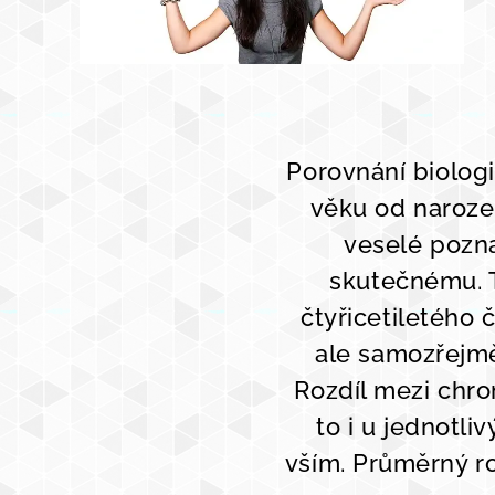
Porovnání biolog
věku od narozen
veselé pozn
skutečnému. T
čtyřicetiletého
ale samozřejmě
Rozdíl mezi chro
to i u jednotli
vším. Průměrný ro